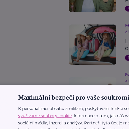
R
Al
L
c
R
Al
D
Maximální bezpečí pro vaše soukromí
p
c
K personalizaci obsahu a reklam, poskytování funkcí so
využíváme soubory cookie
. Informace o tom, jak náš w
sociální média, inzerci a analýzy. Partneři tyto údaje