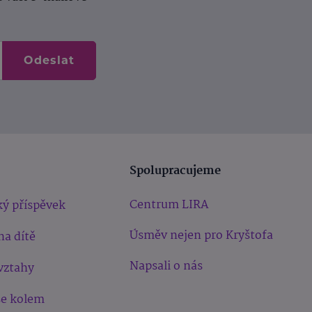
Odeslat
Spolupracujeme
Centrum LIRA
ý příspěvek
Úsměv nejen pro Kryštofa
na dítě
Napsali o nás
vztahy
še kolem