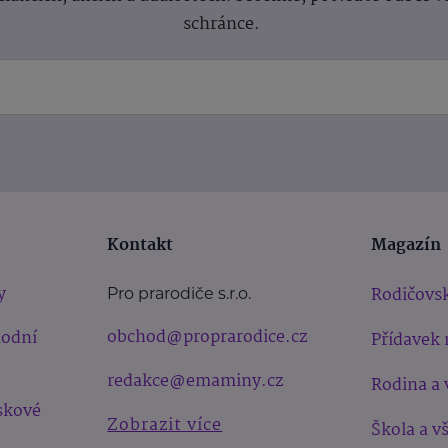
schránce.
Kontakt
Magazín
y
Rodičovsk
Pro prarodiče s.r.o.
obchod@proprarodice.cz
hodní
Přídavek 
redakce@emaminy.cz
Rodina a 
skové
Zobrazit více
Škola a v