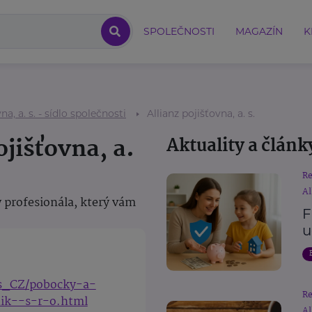
SPOLEČNOSTI
MAGAZÍN
K
na, a. s. - sídlo společnosti
Allianz pojišťovna, a. s.
ojišťovna, a.
Aktuality a článk
R
Al
 profesionála, který vám
F
u
cs_CZ/pobocky-a-
R
nik--s-r-o.html
Al