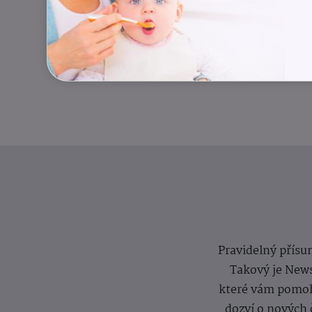
Pravidelný přísun
Takový je News
které vám pomoh
dozví o nových 