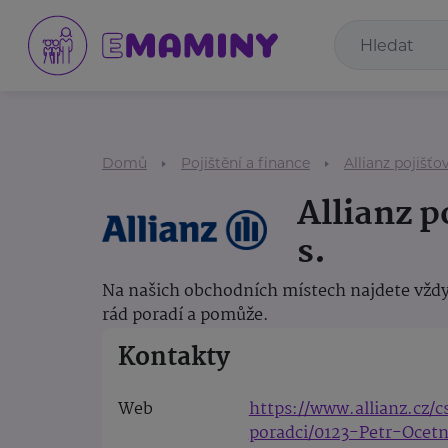
Domů
Pojištění a finance
Allianz pojišťov
Allianz p
s.
Na našich obchodních místech najdete vždy
rád poradí a pomůže.
Kontakty
Web
https://www.allianz.cz/
poradci/0123-Petr-Ocet