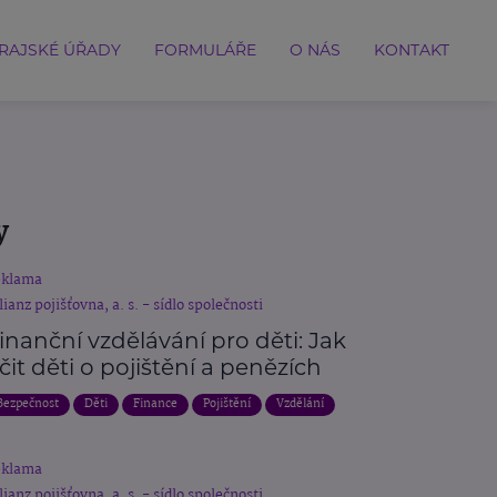
RAJSKÉ ÚŘADY
FORMULÁŘE
O NÁS
KONTAKT
y
eklama
lianz pojišťovna, a. s. - sídlo společnosti
inanční vzdělávání pro děti: Jak
čit děti o pojištění a penězích
Bezpečnost
Děti
Finance
Pojištění
Vzdělání
eklama
lianz pojišťovna, a. s. - sídlo společnosti