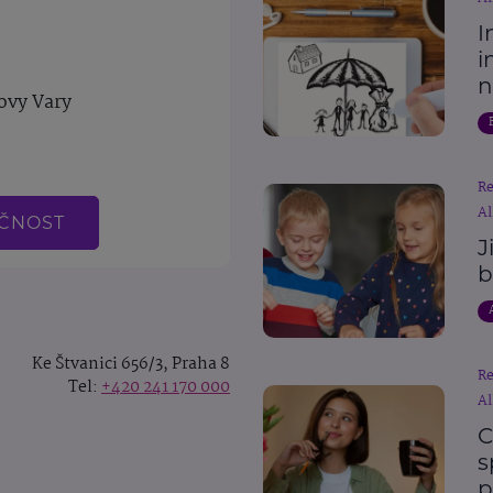
I
i
n
ovy Vary
R
Al
EČNOST
J
b
Ke Štvanici 656/3, Praha 8
R
Tel:
+420 241 170 000
Al
C
s
p