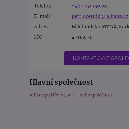
Telefon
+420 353 350 101
E-mail
petr.ocetnik@iallianz.cz
Adresa
Bělehradská 1072/9, Karl
IČO
47115971
KONTAKTOVAT SPOL
Hlavní společnost
Allianz pojišťovna, a. s. - sídlo společnosti