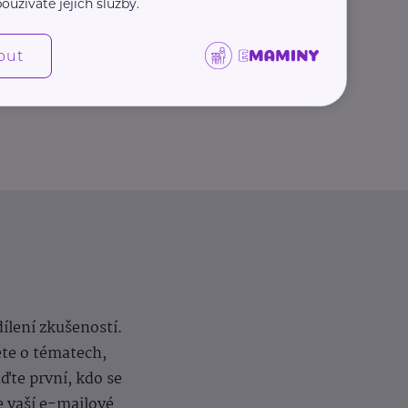
oužíváte jejich služby.
Další články
out
dílení zkušeností.
ěte o tématech,
te první, kdo se
e vaší e-mailové