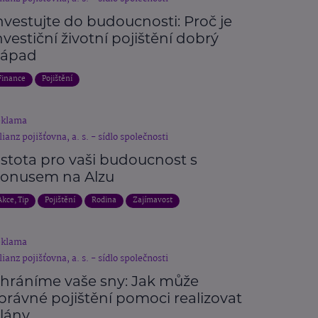
nvestujte do budoucnosti: Proč je
nvestiční životní pojištění dobrý
ápad
Finance
Pojištění
eklama
lianz pojišťovna, a. s. - sídlo společnosti
istota pro vaši budoucnost s
onusem na Alzu
Akce, Tip
Pojištění
Rodina
Zajímavost
eklama
lianz pojišťovna, a. s. - sídlo společnosti
hráníme vaše sny: Jak může
právné pojištění pomoci realizovat
lány