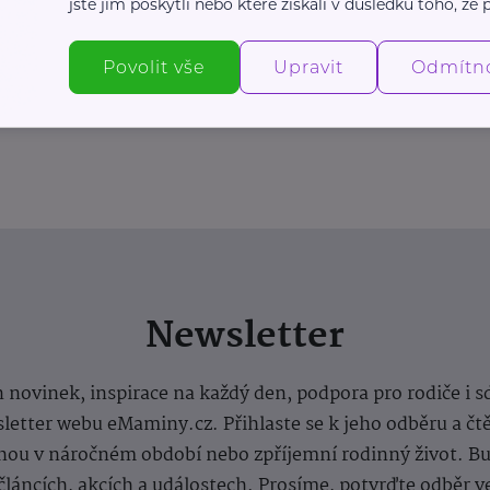
jste jim poskytli nebo které získali v důsledku toho, že p
Povolit vše
Upravit
Odmítn
Newsletter
 novinek, inspirace na každý den, podpora pro rodiče i s
letter webu eMaminy.cz. Přihlaste se k jeho odběru a čt
ou v náročném období nebo zpříjemní rodinný život. Buď
článcích, akcích a událostech. Prosíme, potvrďte odběr v