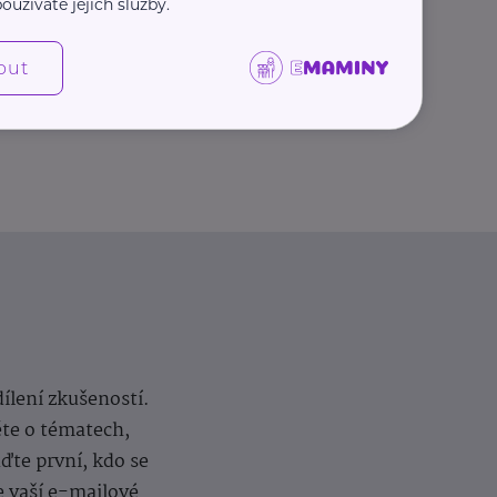
oužíváte jejich služby.
Další články
out
dílení zkušeností.
ěte o tématech,
te první, kdo se
e vaší e-mailové