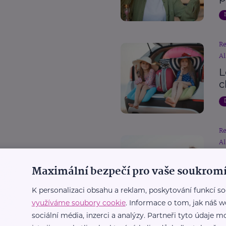
R
Al
L
c
R
Al
D
Maximální bezpečí pro vaše soukromí
p
c
K personalizaci obsahu a reklam, poskytování funkcí so
využíváme soubory cookie
. Informace o tom, jak náš w
sociální média, inzerci a analýzy. Partneři tyto údaje