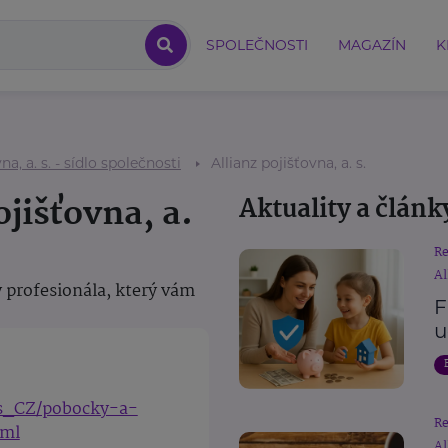
SPOLEČNOSTI
MAGAZÍN
K
na, a. s. - sídlo společnosti
Allianz pojišťovna, a. s.
ojišťovna, a.
Aktuality a článk
R
Al
 profesionála, který vám
F
u
cs_CZ/pobocky-a-
R
tml
Al