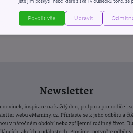
jste jim poskytli nebo které získali v důsledku toho, že p
Povolit vše
Upravit
Odmítn
Newsletter
 novinek, inspirace na každý den, podpora pro rodiče i s
letter webu eMaminy.cz. Přihlaste se k jeho odběru a čt
ou v náročném období nebo zpříjemní rodinný život. Buď
článcích, akcích a událostech. Prosíme, potvrďte odběr v