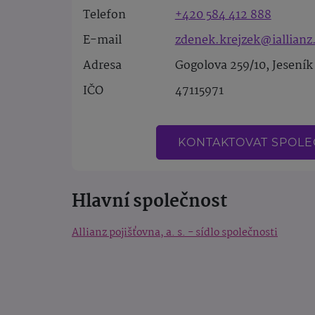
Telefon
+420 584 412 888
E-mail
zdenek.krejzek@iallianz
Adresa
Gogolova 259/10, Jeseník
IČO
47115971
KONTAKTOVAT SPOL
Hlavní společnost
Allianz pojišťovna, a. s. - sídlo společnosti