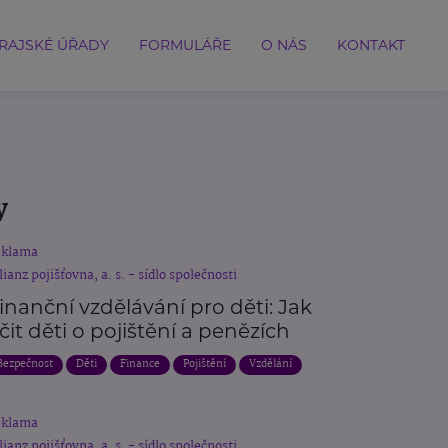
RAJSKÉ ÚŘADY
FORMULÁŘE
O NÁS
KONTAKT
y
eklama
lianz pojišťovna, a. s. - sídlo společnosti
inanční vzdělávání pro děti: Jak
čit děti o pojištění a penězích
Bezpečnost
Děti
Finance
Pojištění
Vzdělání
eklama
lianz pojišťovna, a. s. - sídlo společnosti