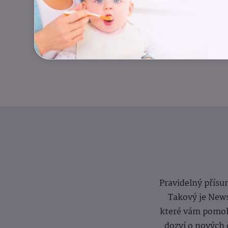
Pravidelný přísun
Takový je News
které vám pomoh
dozví o nových 