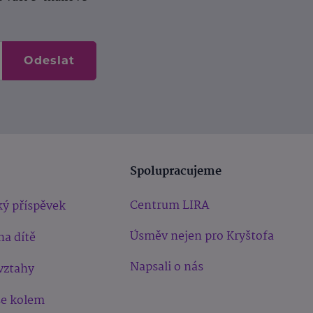
Odeslat
Spolupracujeme
Centrum LIRA
ý příspěvek
Úsměv nejen pro Kryštofa
na dítě
Napsali o nás
vztahy
še kolem