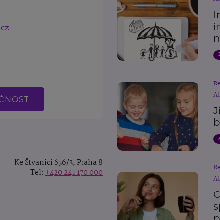
I
i
.cz
n
R
Al
EČNOST
J
b
Ke Štvanici 656/3, Praha 8
R
Tel:
+420 241 170 000
Al
C
s
p