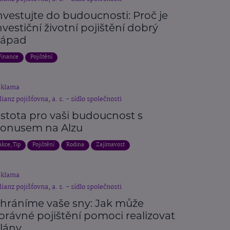
nvestujte do budoucnosti: Proč je
nvestiční životní pojištění dobrý
ápad
Finance
Pojištění
eklama
lianz pojišťovna, a. s. - sídlo společnosti
istota pro vaši budoucnost s
onusem na Alzu
Akce, Tip
Pojištění
Rodina
Zajímavost
eklama
lianz pojišťovna, a. s. - sídlo společnosti
hráníme vaše sny: Jak může
právné pojištění pomoci realizovat
lány