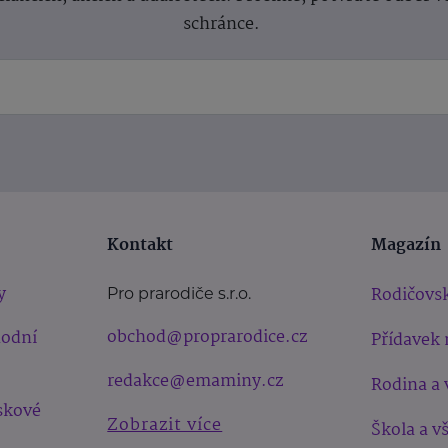
schránce.
Kontakt
Magazín
y
Rodičovsk
Pro prarodiče s.r.o.
obchod@proprarodice.cz
hodní
Přídavek 
redakce@emaminy.cz
Rodina a 
skové
Zobrazit více
Škola a v