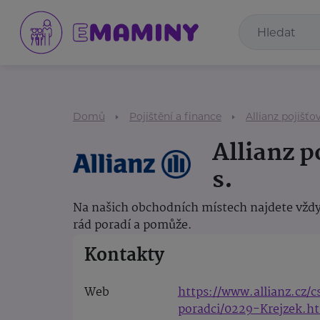
Domů
Pojištění a finance
Allianz pojišťov
Allianz p
s.
Na našich obchodních místech najdete vždy
rád poradí a pomůže.
Kontakty
Web
https://www.allianz.cz/
poradci/0229-Krejzek.h