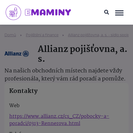
Domů
Pojištění a finance
Allianz pojišťovna, a. s. - sídlo společ
Allianz pojišťovna, a.
s.
Na našich obchodních místech najdete vždy
profesionála, který vám rád poradí a pomůže.
Kontakty
Web
https://www.allianz.cz/cs_CZ/pobocky-a-
poradci/0313-Rennerova.html