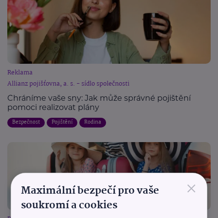
Reklama
Allianz pojišťovna, a. s. - sídlo společnosti
Chráníme vaše sny: Jak může správné pojištění
pomoci realizovat plány
Bezpečnost
Pojištění
Rodina
×
Maximální bezpečí pro vaše
soukromí a cookies