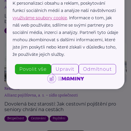
Reklama
K personalizaci obsahu a reklam, poskytování
Allianz pojišťovna, a. s. - sídlo společnosti
funkcí sociálních médií a analýze naší návštěvnosti
Letní dovolená a pojištění: Jak chránit svůj majetek
využíváme soubory cookie
. Informace o tom, jak
během cest
náš web používáte, sdílíme se svými partnery pro
Dovolená
Bezpečnost
Cestování
Pojištění
sociální média, inzerci a analýzy. Partneři tyto údaje
mohou zkombinovat s dalšími informacemi, které
jste jim poskytli nebo které získali v důsledku toho,
že používáte jejich služby.
Povolit vše
Upravit
Odmítnout
Reklama
Allianz pojišťovna, a. s. - sídlo společnosti
Dovolená bez starostí: Jak cestovní pojištění pro
seniory chrání na cestách
Bezpečnost
Cestování
Pojištění