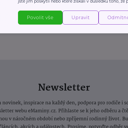
jste jim poskytli nebo které získali v důsledku toho, že p
Povolit vše
Upravit
Odmítn
Newsletter
 novinek, inspirace na každý den, podpora pro rodiče i s
letter webu eMaminy.cz. Přihlaste se k jeho odběru a čt
ou v náročném období nebo zpříjemní rodinný život. Buď
článcích, akcích a událostech. Prosíme, potvrďte odběr v