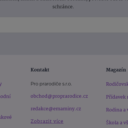
schránce.
Kontakt
Magazín
y
Rodičovsk
Pro prarodiče s.r.o.
obchod@proprarodice.cz
hodní
Přídavek 
redakce@emaminy.cz
Rodina a 
skové
Zobrazit více
Škola a v