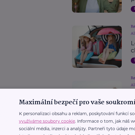
R
Al
L
c
R
Al
D
Maximální bezpečí pro vaše soukromí
p
c
K personalizaci obsahu a reklam, poskytování funkcí so
využíváme soubory cookie
. Informace o tom, jak náš w
sociální média, inzerci a analýzy. Partneři tyto údaje