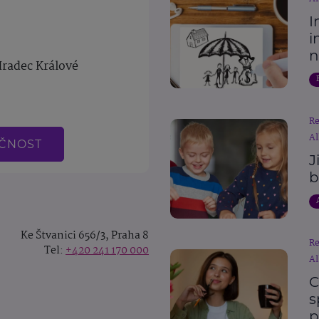
I
i
n
Hradec Králové
R
Al
EČNOST
J
b
Ke Štvanici 656/3, Praha 8
R
Tel:
+420 241 170 000
Al
C
s
p