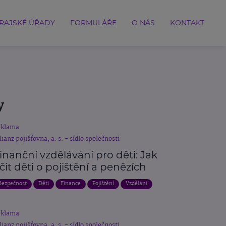
RAJSKÉ ÚŘADY
FORMULÁŘE
O NÁS
KONTAKT
y
eklama
lianz pojišťovna, a. s. - sídlo společnosti
inanční vzdělávání pro děti: Jak
čit děti o pojištění a penězích
Bezpečnost
Děti
Finance
Pojištění
Vzdělání
eklama
lianz pojišťovna, a. s. - sídlo společnosti