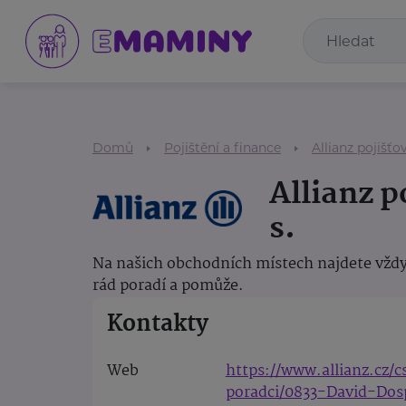
Domů
Pojištění a finance
Allianz pojišťov
Allianz p
s.
Na našich obchodních místech najdete vždy
rád poradí a pomůže.
Kontakty
Web
https://www.allianz.cz/
poradci/0833-David-Dos