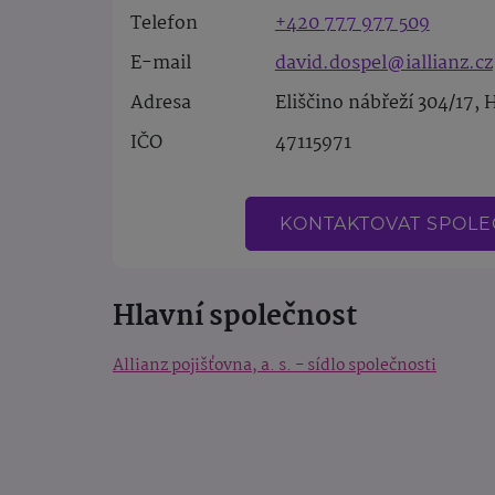
Telefon
+420 777 977 509
E-mail
david.dospel@iallianz.cz
Adresa
Eliščino nábřeží 304/17, 
IČO
47115971
KONTAKTOVAT SPOL
Hlavní společnost
Allianz pojišťovna, a. s. - sídlo společnosti