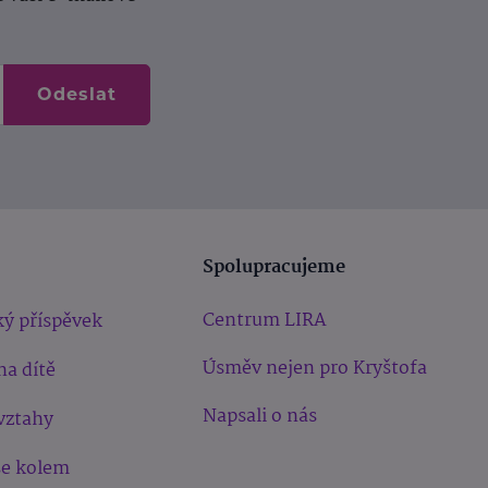
Odeslat
Spolupracujeme
Centrum LIRA
ý příspěvek
Úsměv nejen pro Kryštofa
na dítě
Napsali o nás
vztahy
še kolem