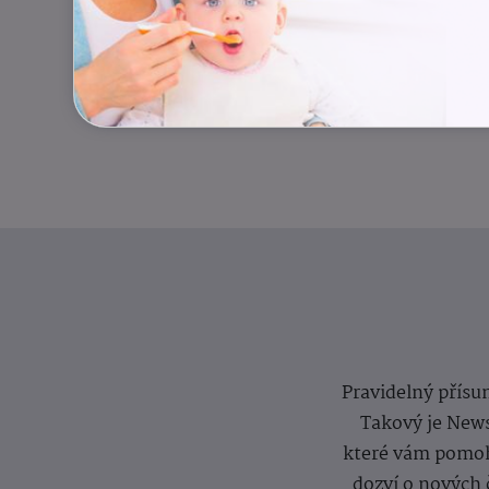
Pravidelný přísun
Takový je News
které vám pomoh
dozví o nových 