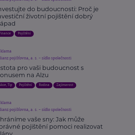
nvestujte do budoucnosti: Proč je
nvestiční životní pojištění dobrý
ápad
Finance
Pojištění
eklama
lianz pojišťovna, a. s. - sídlo společnosti
istota pro vaši budoucnost s
onusem na Alzu
Akce, Tip
Pojištění
Rodina
Zajímavost
eklama
lianz pojišťovna, a. s. - sídlo společnosti
hráníme vaše sny: Jak může
právné pojištění pomoci realizovat
lány