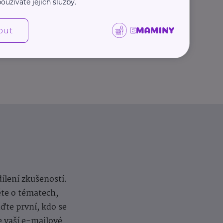
oužíváte jejich služby.
Další články
out
dílení zkušeností.
ěte o tématech,
te první, kdo se
e vaší e-mailové