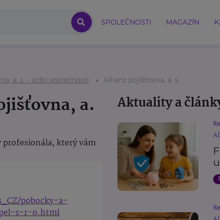
SPOLEČNOSTI
MAGAZÍN
K
na, a. s. - sídlo společnosti
Allianz pojišťovna, a. s.
ojišťovna, a.
Aktuality a článk
R
Al
 profesionála, který vám
F
u
cs_CZ/pobocky-a-
R
pel-s-r-o.html
Al