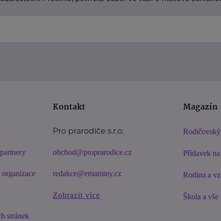
Kontakt
Magazín
Pro prarodiče s.r.o.
Rodičovský
partnery
obchod@proprarodice.cz
Přídavek na 
é organizace
redakce@emaminy.cz
Rodina a vz
Zobrazit více
Škola a vše
h stránek