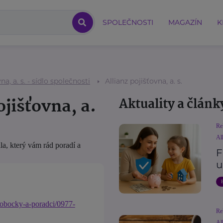
SPOLEČNOSTI
MAGAZÍN
K
na, a. s. - sídlo společnosti
Allianz pojišťovna, a. s.
ojišťovna, a.
Aktuality a článk
Re
All
a, který vám rád poradí a
F
u
pobocky-a-poradci/0977-
Re
All