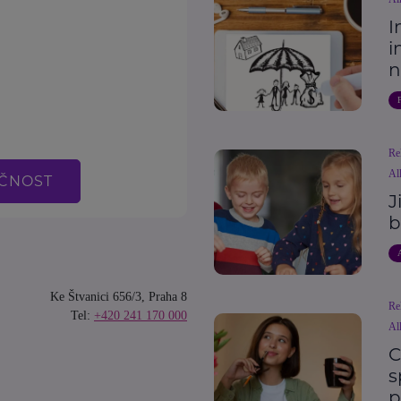
I
i
n
Re
All
EČNOST
J
b
Ke Štvanici 656/3, Praha 8
Re
Tel:
+420 241 170 000
All
C
s
p