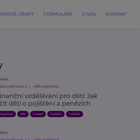
RAJSKÉ ÚŘADY
FORMULÁŘE
O NÁS
KONTAKT
y
klama
ianz pojišťovna, a. s. - sídlo společnosti
inanční vzdělávání pro děti: Jak
čit děti o pojištění a penězích
Bezpečnost
Děti
Finance
Pojištění
Vzdělání
klama
ianz pojišťovna, a. s. - sídlo společnosti