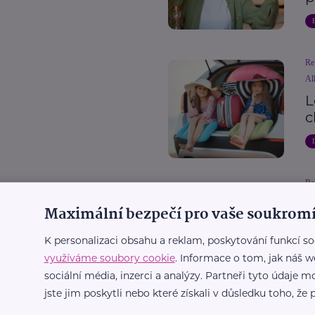
Re
All
L
c
Re
All
Maximální bezpečí pro vaše soukromí
D
p
K personalizaci obsahu a reklam, poskytování funkcí so
c
využíváme soubory cookie
. Informace o tom, jak náš w
sociální média, inzerci a analýzy. Partneři tyto údaje
jste jim poskytli nebo které získali v důsledku toho, že p