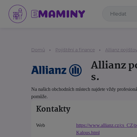
Domů
Pojištění a finance
Allianz pojišťov
Allianz p
s.
Na našich obchodních místech najdete vždy profesionál
pomůže.
Kontakty
Web
https://www.allianz.cz/cs_CZ/
Kalous.html