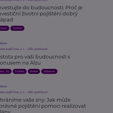
nvestujte do budoucnosti: Proč je
nvestiční životní pojištění dobrý
ápad
Finance
Pojištění
klama
ianz pojišťovna, a. s. - sídlo společnosti
istota pro vaši budoucnost s
onusem na Alzu
Akce, Tip
Pojištění
Rodina
Zajímavost
klama
ianz pojišťovna, a. s. - sídlo společnosti
hráníme vaše sny: Jak může
právné pojištění pomoci realizovat
lány