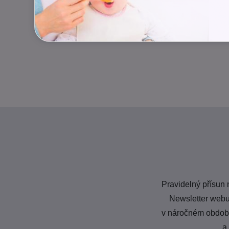
Pravidelný přísun 
Newsletter webu
v náročném období 
a