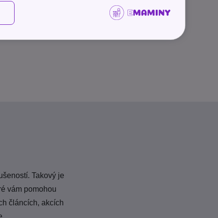
Další články
ušeností. Takový je
teré vám pomohou
ch článcích, akcích
e.