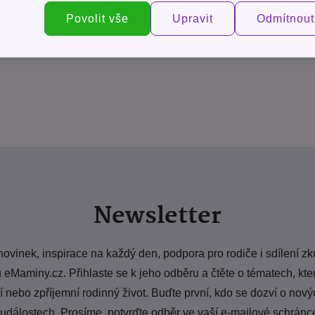
Povolit vše
Upravit
Odmítnout
Newsletter
novinek, inspirace na každý den, podpora pro rodiče i sdílení zk
 eMaminy.cz. Přihlaste se k jeho odběru a čtěte o tématech, k
nebo zpříjemní rodinný život. Buďte první, kdo se dozví o nový
 událostech. Prosíme, potvrďte odběr ve vaší e-mailové schránc