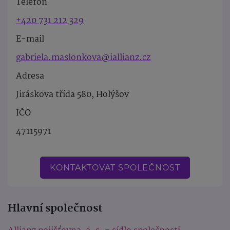
Telefon
+420 731 212 329
E-mail
gabriela.maslonkova@iallianz.cz
Adresa
Jiráskova třída 580, Holýšov
IČO
47115971
KONTAKTOVAT SPOLEČNOST
Hlavní společnost