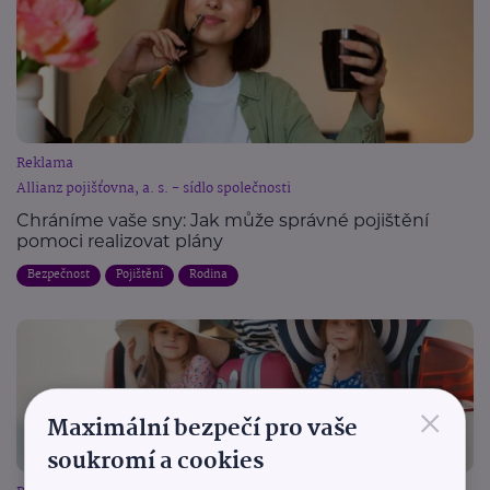
Reklama
Allianz pojišťovna, a. s. - sídlo společnosti
Chráníme vaše sny: Jak může správné pojištění
pomoci realizovat plány
Bezpečnost
Pojištění
Rodina
×
Maximální bezpečí pro vaše
soukromí a cookies