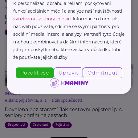
Reklama
K personalizaci obsahu a reklam, poskytování
Allianz pojišťovna, a. s. - sídlo společnosti
funkcí sociálních médií a analýze naší návštěvnosti
Letní dovolená a pojištění: Jak chránit svůj majetek
využíváme soubory cookie
. Informace o tom, jak
během cest
náš web používáte, sdílíme se svými partnery pro
Dovolená
Bezpečnost
Cestování
Pojištění
sociální média, inzerci a analýzy. Partneři tyto údaje
mohou zkombinovat s dalšími informacemi, které
jste jim poskytli nebo které získali v důsledku toho,
že používáte jejich služby.
Povolit vše
Upravit
Odmítnout
Reklama
Allianz pojišťovna, a. s. - sídlo společnosti
Dovolená bez starostí: Jak cestovní pojištění pro
seniory chrání na cestách
Bezpečnost
Cestování
Pojištění