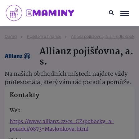
Domů
Pojištění a finance
Allianz pojišťovna, a. s. - sídlo společ
Allianz pojišťovna, a.
s.
Na našich obchodních místech najdete vždy
profesionála, který vám rád poradí a pomůže.
Kontakty
Web
https://www.allianz.cz/cs_CZ/pobocky-a-
poradci/0873-Maslonkova.html