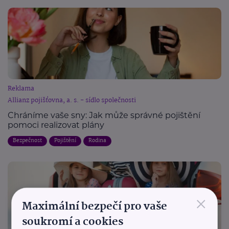
Reklama
Allianz pojišťovna, a. s. - sídlo společnosti
Chráníme vaše sny: Jak může správné pojištění
pomoci realizovat plány
Bezpečnost
Pojištění
Rodina
×
Maximální bezpečí pro vaše
soukromí a cookies