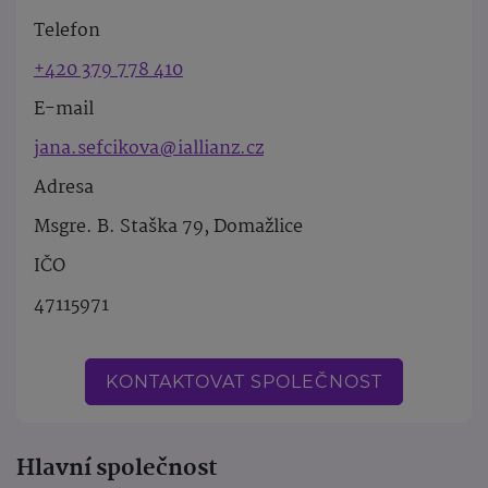
Telefon
+420 379 778 410
E-mail
jana.sefcikova@iallianz.cz
Adresa
Msgre. B. Staška 79, Domažlice
IČO
47115971
KONTAKTOVAT SPOLEČNOST
Hlavní společnost