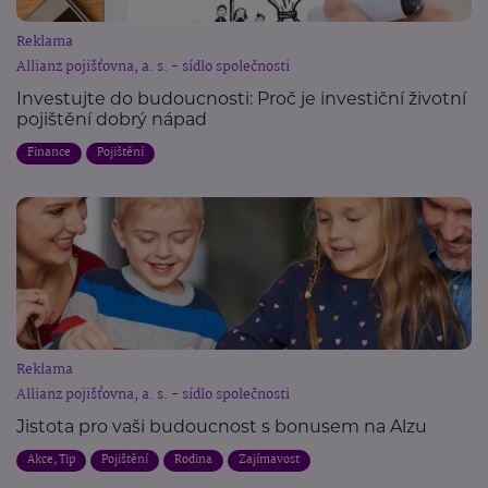
Reklama
Allianz pojišťovna, a. s. - sídlo společnosti
Investujte do budoucnosti: Proč je investiční životní
pojištění dobrý nápad
Finance
Pojištění
Reklama
Allianz pojišťovna, a. s. - sídlo společnosti
Jistota pro vaši budoucnost s bonusem na Alzu
Akce, Tip
Pojištění
Rodina
Zajímavost