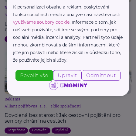
K personalizaci obsahu a reklam, poskytování
Reklama
funkcí sociálních médií a analýze naší návštěvnosti
Allianz pojišťovna, a. s. - sídlo společnosti
využíváme soubory cookie
. Informace o tom, jak
Letní dovolená a pojištění: Jak chránit svůj majetek
během cest
náš web používáte, sdílíme se svými partnery pro
sociální média, inzerci a analýzy. Partneři tyto údaje
Dovolená
Bezpečnost
Cestování
Pojištění
mohou zkombinovat s dalšími informacemi, které
jste jim poskytli nebo které získali v důsledku toho,
že používáte jejich služby.
Povolit vše
Upravit
Odmítnout
Reklama
Allianz pojišťovna, a. s. - sídlo společnosti
Dovolená bez starostí: Jak cestovní pojištění pro
seniory chrání na cestách
Bezpečnost
Cestování
Pojištění