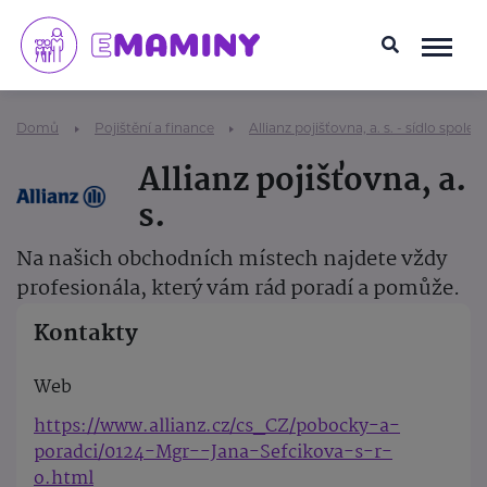
Domů
Pojištění a finance
Allianz pojišťovna, a. s. - sídlo společ
Allianz pojišťovna, a.
s.
Na našich obchodních místech najdete vždy
profesionála, který vám rád poradí a pomůže.
Kontakty
Web
https://www.allianz.cz/cs_CZ/pobocky-a-
poradci/0124-Mgr--Jana-Sefcikova-s-r-
o.html