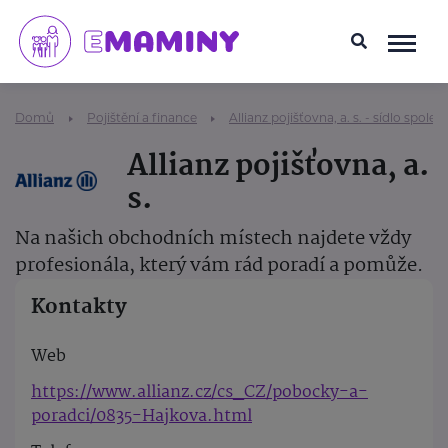
Domů
Pojištění a finance
Allianz pojišťovna, a. s. - sídlo společ
Allianz pojišťovna, a.
s.
Na našich obchodních místech najdete vždy
profesionála, který vám rád poradí a pomůže.
Kontakty
Web
https://www.allianz.cz/cs_CZ/pobocky-a-
poradci/0835-Hajkova.html