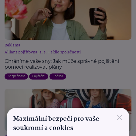
Reklama
Allianz pojišťovna, a. s. - sídlo společnosti
Chráníme vaše sny: Jak může správné pojištění
pomoci realizovat plány
Bezpečnost
Pojištění
Rodina
×
Maximální bezpečí pro vaše
soukromí a cookies