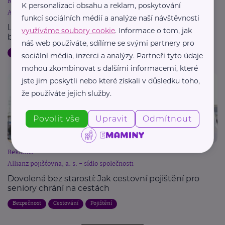
Reklama
K personalizaci obsahu a reklam, poskytování
Allianz pojišťovna, a. s. - sídlo společnosti
funkcí sociálních médií a analýze naší návštěvnosti
Letní dovolená a pojištění: Jak chránit svůj majetek
využíváme soubory cookie
. Informace o tom, jak
během cest
náš web používáte, sdílíme se svými partnery pro
Dovolená
Bezpečnost
Cestování
Pojištění
sociální média, inzerci a analýzy. Partneři tyto údaje
mohou zkombinovat s dalšími informacemi, které
jste jim poskytli nebo které získali v důsledku toho,
že používáte jejich služby.
Povolit vše
Upravit
Odmítnout
Reklama
Allianz pojišťovna, a. s. - sídlo společnosti
Dovolená bez starostí: Jak cestovní pojištění pro
seniory chrání na cestách
Bezpečnost
Cestování
Pojištění