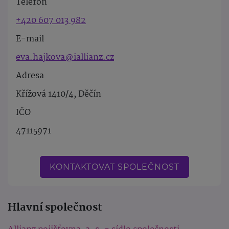
Telefon
+420 607 013 982
E-mail
eva.hajkova@iallianz.cz
Adresa
Křížová 1410/4, Děčín
IČO
47115971
KONTAKTOVAT SPOLEČNOST
Hlavní společnost