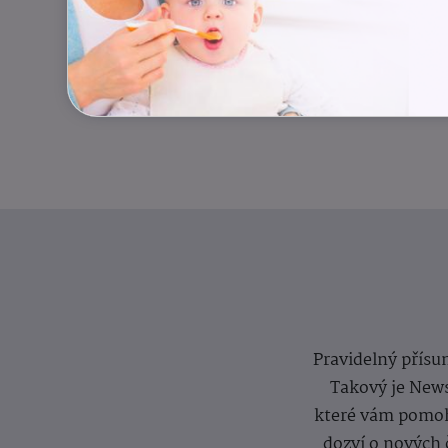
Pravidelný přísun
Takový je News
které vám pomoh
dozví o nových 