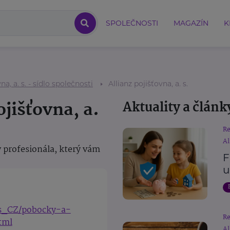
SPOLEČNOSTI
MAGAZÍN
K
na, a. s. - sídlo společnosti
Allianz pojišťovna, a. s.
ojišťovna, a.
Aktuality a článk
R
Al
 profesionála, který vám
F
u
cs_CZ/pobocky-a-
R
tml
Al