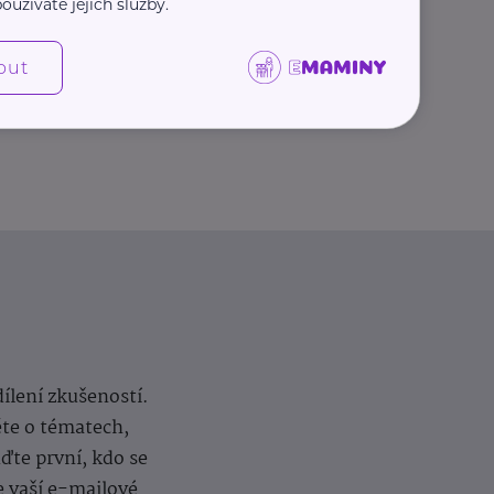
oužíváte jejich služby.
Další články
out
dílení zkušeností.
ěte o tématech,
te první, kdo se
e vaší e-mailové