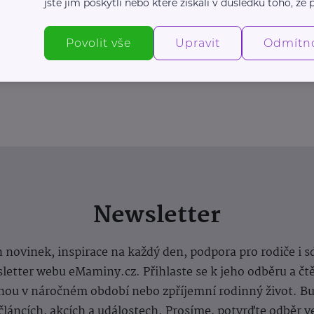
jste jim poskytli nebo které získali v důsledku toho, že p
Povolit vše
Upravit
Odmítn
Newsletter
 novinek, inspirace na každý den, podpora pro rodiče i s
letter webu eMaminy.cz. Přihlaste se k jeho odběru a čt
ou v náročném období nebo zpříjemní rodinný život. Buď
článcích, akcích a událostech. Prosíme, potvrďte odběr v