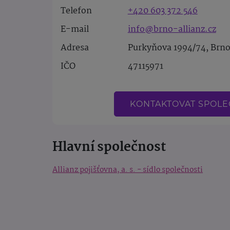
Telefon
+420 603 372 546
E-mail
info@brno-allianz.cz
Adresa
Purkyňova 1994/74, Brn
IČO
47115971
KONTAKTOVAT SPOL
Hlavní společnost
Allianz pojišťovna, a. s. - sídlo společnosti