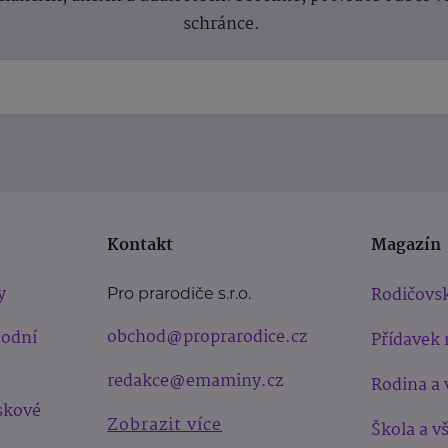
schránce.
Kontakt
Magazín
y
Rodičovsk
Pro prarodiče s.r.o.
obchod@proprarodice.cz
hodní
Přídavek 
redakce@emaminy.cz
Rodina a 
skové
Zobrazit více
Škola a v