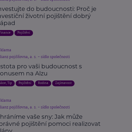
nvestujte do budoucnosti: Proč je
nvestiční životní pojištění dobrý
ápad
Finance
Pojištění
eklama
lianz pojišťovna, a. s. - sídlo společnosti
istota pro vaši budoucnost s
onusem na Alzu
Akce, Tip
Pojištění
Rodina
Zajímavost
eklama
lianz pojišťovna, a. s. - sídlo společnosti
hráníme vaše sny: Jak může
právné pojištění pomoci realizovat
lány