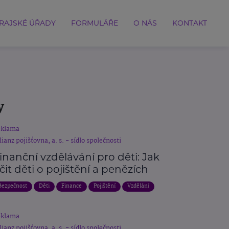
RAJSKÉ ÚŘADY
FORMULÁŘE
O NÁS
KONTAKT
y
eklama
lianz pojišťovna, a. s. - sídlo společnosti
inanční vzdělávání pro děti: Jak
čit děti o pojištění a penězích
Bezpečnost
Děti
Finance
Pojištění
Vzdělání
eklama
lianz pojišťovna, a. s. - sídlo společnosti