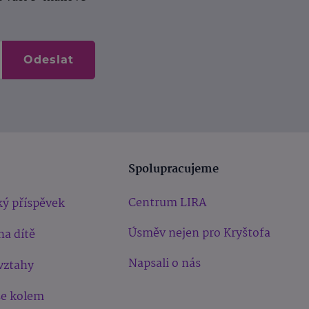
Odeslat
Spolupracujeme
Centrum LIRA
ý příspěvek
Úsměv nejen pro Kryštofa
na dítě
Napsali o nás
vztahy
še kolem