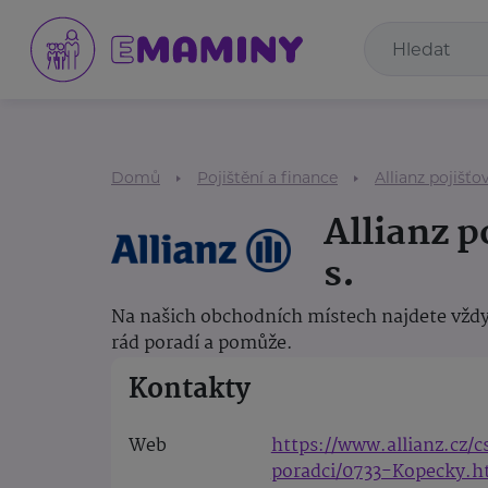
Domů
Pojištění a finance
Allianz pojišťov
Allianz p
s.
Na našich obchodních místech najdete vždy
rád poradí a pomůže.
Kontakty
Web
https://www.allianz.cz/
poradci/0733-Kopecky.h