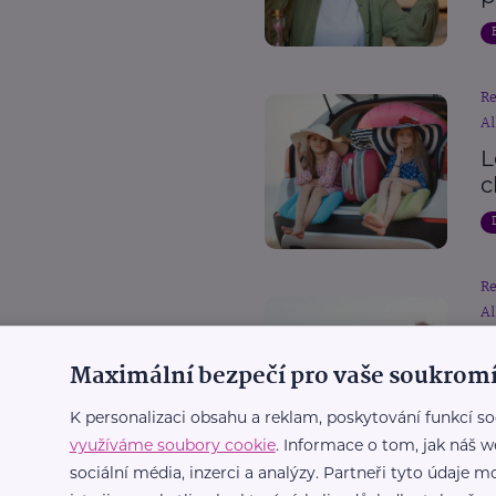
R
Al
L
c
R
Al
D
Maximální bezpečí pro vaše soukromí
p
c
K personalizaci obsahu a reklam, poskytování funkcí so
využíváme soubory cookie
. Informace o tom, jak náš w
sociální média, inzerci a analýzy. Partneři tyto údaje