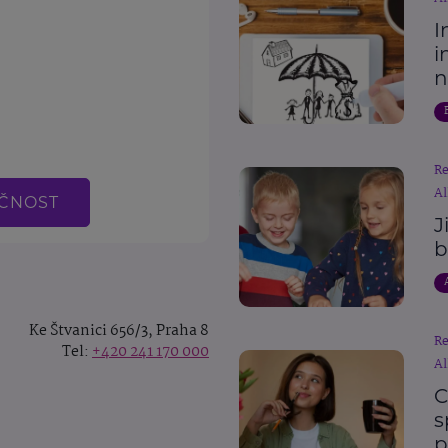
I
i
n
o
R
Al
EČNOST
J
b
Ke Štvanici 656/3, Praha 8
R
Tel:
+420 241 170 000
Al
C
s
p