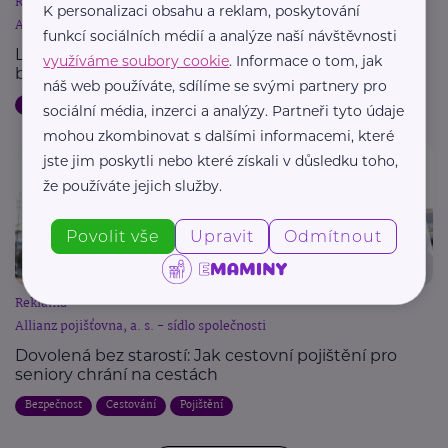
Reklama
K personalizaci obsahu a reklam, poskytování
Allianz pojišťovna, a. s. - sídlo společnosti
funkcí sociálních médií a analýze naší návštěvnosti
Letní dovolená a pojištění: Jak chránit svůj majetek
využíváme soubory cookie
. Informace o tom, jak
během cest
náš web používáte, sdílíme se svými partnery pro
Dovolená
Bezpečnost
Cestování
Pojištění
sociální média, inzerci a analýzy. Partneři tyto údaje
mohou zkombinovat s dalšími informacemi, které
jste jim poskytli nebo které získali v důsledku toho,
že používáte jejich služby.
Povolit vše
Upravit
Odmítnout
Reklama
Allianz pojišťovna, a. s. - sídlo společnosti
Dovolená bez starostí: Jak cestovní pojištění pro
seniory chrání na cestách
Bezpečnost
Cestování
Pojištění