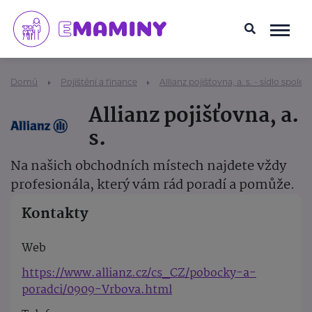
Domů
Pojištění a finance
Allianz pojišťovna, a. s. - sídlo společ
Allianz pojišťovna, a.
s.
Na našich obchodních místech najdete vždy
profesionála, který vám rád poradí a pomůže.
Kontakty
Web
https://www.allianz.cz/cs_CZ/pobocky-a-
poradci/0909-Vrbova.html