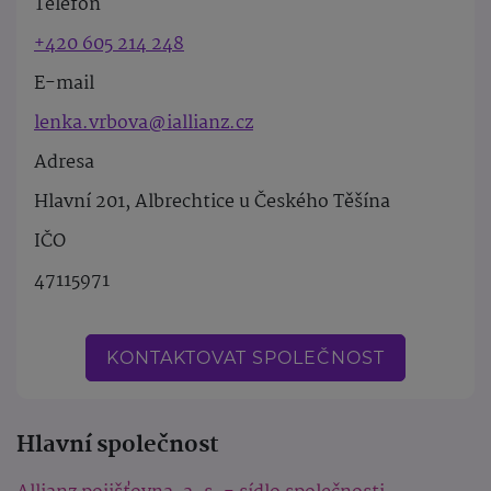
Telefon
+420 605 214 248
E-mail
lenka.vrbova@iallianz.cz
Adresa
Hlavní 201, Albrechtice u Českého Těšína
IČO
47115971
KONTAKTOVAT SPOLEČNOST
Hlavní společnost