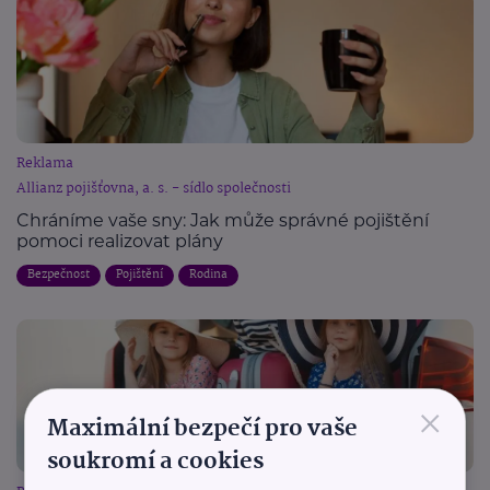
Reklama
Allianz pojišťovna, a. s. - sídlo společnosti
Chráníme vaše sny: Jak může správné pojištění
pomoci realizovat plány
Bezpečnost
Pojištění
Rodina
×
Maximální bezpečí pro vaše
soukromí a cookies