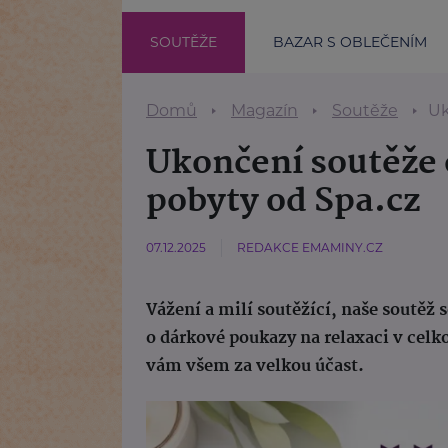
SOUTĚŽE
BAZAR S OBLEČENÍM
Domů
Magazín
Soutěže
Uk
Ukončení soutěže 
pobyty od Spa.cz
07.12.2025
REDAKCE EMAMINY.CZ
Vážení a milí soutěžící, naše soutěž 
o dárkové poukazy na relaxaci v cel
vám všem za velkou účast.