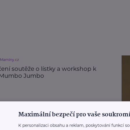
eMaminy.cz
ení soutěže o lístky a workshop k
u Mumbo Jumbo
eMaminy.cz
Maximální bezpečí pro vaše soukromí
 Jumbo: Soutěž o lístky a workshop k
nému animáku
K personalizaci obsahu a reklam, poskytování funkcí so