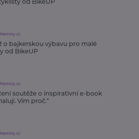
cyklisty od BikeUP
eMaminy.cz
ž o bajkerskou výbavu pro malé
ty od BikeUP
eMaminy.cz
ení soutěže o inspirativní e-book
luji. Vím proč.“
eMaminy.cz