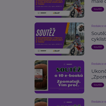
malé 
Soutěž
Redakce 
Soutě
cyklis
Soutěž
Redakce 
Ukonč
„Zpoma
Soutěž
Redakce 