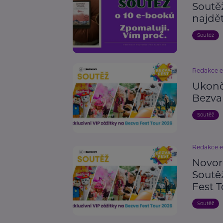
Soutěž
najdě
Soutěž
Redakce 
Ukonče
Bezva
Soutěž
Redakce 
Novoro
Soutěž
Fest 
Soutěž