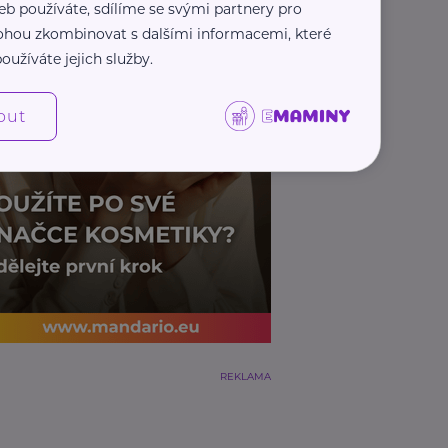
eb používáte, sdílíme se svými partnery pro
 mohou zkombinovat s dalšími informacemi, které
oužíváte jejich služby.
out
REKLAMA