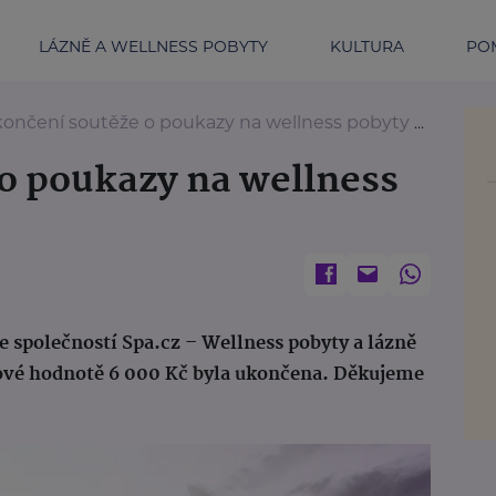
LÁZNĚ A WELLNESS POBYTY
KULTURA
POM
ončení soutěže o poukazy na wellness pobyty od Spa.cz
o poukazy na wellness
se společností Spa.cz – Wellness pobyty a lázně
kové hodnotě 6 000 Kč byla ukončena. Děkujeme