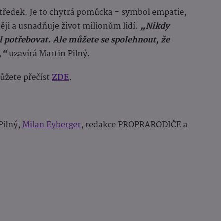
středek. Je to chytrá pomůcka - symbol empatie,
ěji a usnadňuje život milionům lidí.
„Nikdy
I potřebovat. Ale můžete se spolehnout, že
,“
uzavírá Martin Pilný.
ůžete přečíst
ZDE
.
Pilný,
Milan Eyberger
, redakce PROPRARODIČE a