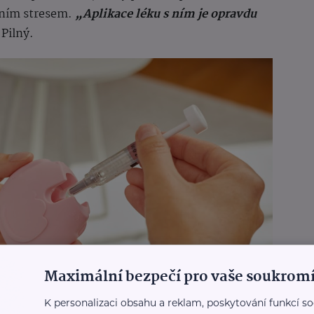
lním stresem.
„Aplikace léku s ním je opravdu
Pilný.
Maximální bezpečí pro vaše soukromí
K personalizaci obsahu a reklam, poskytování funkcí so