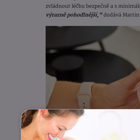
zvládnout léčbu bezpečně a s minimá
výrazně pohodlnější,“
dodává Martin 