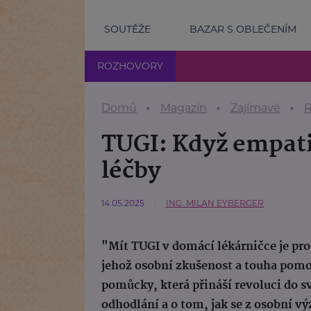
SOUTĚŽE
BAZAR S OBLEČENÍM
ROZHOVORY
Domů
Magazín
Zajímavé
R
TUGI: Když empati
léčby
14.05.2025
ING. MILAN EYBERGER
"Mít TUGI v domácí lékárničce je pro
jehož osobní zkušenost a touha pomoc
pomůcky, která přináší revoluci do s
odhodlání a o tom, jak se z osobní 