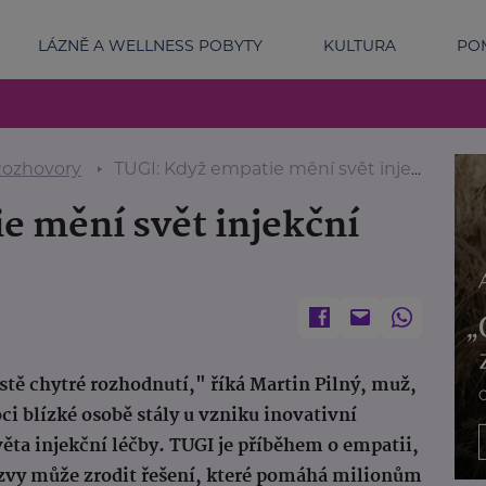
LÁZNĚ A WELLNESS POBYTY
KULTURA
POM
ozhovory
TUGI: Když empatie mění svět injekční léčby
e mění svět injekční
stě chytré rozhodnutí," říká Martin Pilný, muž,
i blízké osobě stály u vzniku inovativní
věta injekční léčby. TUGI je příběhem o empatii,
výzvy může zrodit řešení, které pomáhá milionům