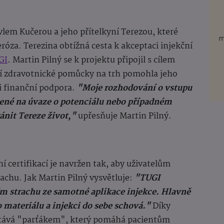
avlem Kučerou a jeho přítelkyní Terezou, které
róza. Terezina obtížná cesta k akceptaci injekční
GI
. Martin Pilný se k projektu připojil s cílem
í zdravotnické pomůcky na trh pomohla jeho
i finanční podpora.
"Moje rozhodování o vstupu
vené na úvaze o potenciálu nebo případném
ánit Tereze život,"
upřesňuje Martin Pilný.
 certifikací je navržen tak, aby uživatelům
trachu. Jak Martin Pilný vysvětluje:
"TUGI
ím strachu ze samotné aplikace injekce. Hlavně
 materiálu a injekci do sebe schová."
Díky
stává "parťákem", který pomáhá pacientům