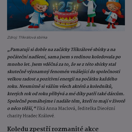
Zdroj: Tříkrálová sbírka
„Pamatuji si dobře na začátky Tříkrálové sbírky a na
počáteční nadšení, sama jsem s rodinou koledovala po
mnoho let. Jsem vděčná za to, že se z této sbírky stal
skutečně významný fenomén vnášející do společnosti
velkou radost a pozitivní energii na počátku každého
roku. Nesmírně si vážím všech aktérů a koledníků,
kterých rok od roku přibývá a mé díky patří také dárcům.
Společně pomáhejme i nadále těm, kteří to mají v životě
o něco těžší,“
říká Anna Maclová, ředitelka Diecézní
charity Hradec Králové.
Koledu zpestří rozmanité akce