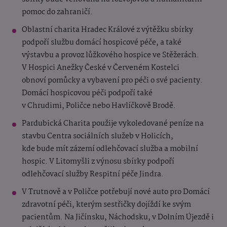
pomoc do zahraničí.
Oblastní charita Hradec Králové z výtěžku sbírky
podpoří službu domácí hospicové péče, a také
výstavbu a provoz lůžkového hospice ve Stěžerách.
V Hospici Anežky České v Červeném Kostelci
obnoví pomůcky a vybavení pro péči o své pacienty.
Domácí hospicovou péči podpoří také
v Chrudimi, Poličce nebo Havlíčkově Brodě.
Pardubická Charita použije vykoledované peníze na
stavbu Centra sociálních služeb v Holicích,
kde bude mít zázemí odlehčovací služba a mobilní
hospic. V Litomyšli z výnosu sbírky podpoří
odlehčovací služby Respitní péče Jindra.
V Trutnově a v Poličce potřebují nové auto pro Domácí
zdravotní péči, kterým sestřičky dojíždí ke svým
pacientům. Na Jičínsku, Náchodsku, v Dolním Újezdě i