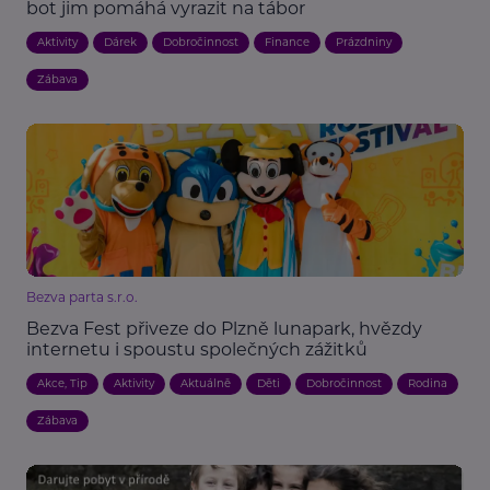
bot jim pomáhá vyrazit na tábor
Aktivity
Dárek
Dobročinnost
Finance
Prázdniny
Zábava
Bezva parta s.r.o.
Bezva Fest přiveze do Plzně lunapark, hvězdy
internetu i spoustu společných zážitků
Akce, Tip
Aktivity
Aktuálně
Děti
Dobročinnost
Rodina
Zábava