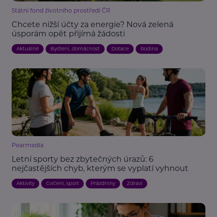
Státní fond životního prostředí ČR
Chcete nižší účty za energie? Nová zelená
úsporám opět přijímá žádosti
Aktuálně
Bydlení, domácnost
Dotace
Rodina
Pearmedia
Letní sporty bez zbytečných úrazů: 6
nejčastějších chyb, kterým se vyplatí vyhnout
Aktivity
Cvičení, sport
Prázdniny
Zdraví