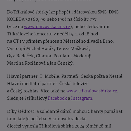
Do Tříkrálové sbírky lze přispět i dárcovskou SMS: DMS
KOLEDA 30 (60, 90 nebo 190) na číslo 87 777
(více na
www.darcovskasms.cz
), nebo sledováním
Tříkrálového koncertu v neděli 5. 1. od 18 hod.
na ČT 1 v přímém přenosu z Městského divadla Brno.
Vystoupí Michal Horák, Tereza Mašková,
O5 a Radeček, Chantal Poullain. Moderují
Martina Kociánová a Jan Čenský.
Hlavní partner: T-Mobile. Partneři: Česká pošta a Nestlé.
Hlavní mediální partner: Česká televize
a Český rozhlas. Více také na
www.trikralovasbirka.cz
.
Sledujte i tříkrálový
Facebook
a
Instagram
.
Díky štědrosti a solidaritě dárců mohou Charity pomáhat
tam, kde je potřeba. V královéhradecké
diecézi vynesla Tříkrálová sbírka 2024 téměř 28 mil.