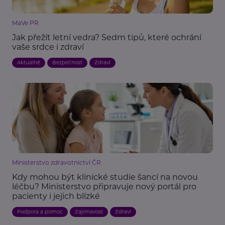
MaVe PR
Jak přežít letní vedra? Sedm tipů, které ochrání
vaše srdce i zdraví
Aktuálně
Bezpečnost
Zdraví
Ministerstvo zdravotnictví ČR
Kdy mohou být klinické studie šancí na novou
léčbu? Ministerstvo připravuje nový portál pro
pacienty i jejich blízké
Podpora a pomoc
Zajímavost
Zdraví