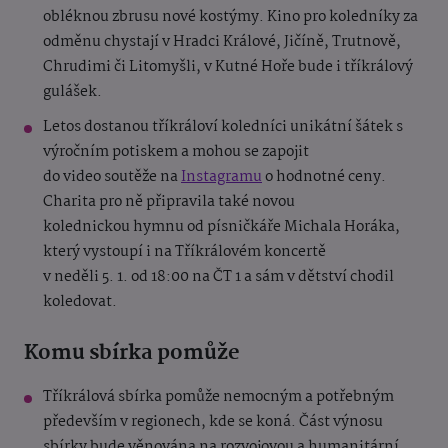
obléknou zbrusu nové kostýmy. Kino pro koledníky za
odměnu chystají v Hradci Králové, Jičíně, Trutnově,
Chrudimi či Litomyšli, v Kutné Hoře bude i tříkrálový
gulášek.
Letos dostanou tříkráloví koledníci unikátní šátek s
výročním potiskem a mohou se zapojit
do video soutěže na
Instagramu
o hodnotné ceny.
Charita pro ně připravila také novou
kolednickou hymnu od písničkáře Michala Horáka,
který vystoupí i na Tříkrálovém koncertě
v neděli 5. 1. od 18:00 na ČT 1 a sám v dětství chodil
koledovat.
Komu sbírka pomůže
Tříkrálová sbírka pomůže nemocným a potřebným
především v regionech, kde se koná. Část výnosu
sbírky bude věnována na rozvojovou a humanitární