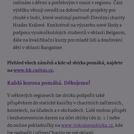
rodinám s dětmi a potřebným v nouzi v regionu. Část
výtěžku věnují rovněž na dobročinné projekty pro
chudé v Indii, které realizují partneři Diecézní charity
Hradec Králové. Konkrétně na výstavbu nové školy a
podporu vysokoškolských studentů v oblasti Belgaum,
dále na kvalifikační kurzy pro mladé lidi a doučování
dětí v oblasti Bangalore.
Přehled všech záměrů a kde už sbírka pomáhá, najdete
na
www.hk.caritas.cz
.
Každá koruna pomáhá. Děkujeme!
V některých regionech lze sbírku podpořit také
příspěvkem do statické kasičky v charitních zařízeních,
kostelech, na úřadech a v obchodech. Lidé mohou přispět
i bezhotovostním darem na účet sbírky (do 31. 1.) nebo
do online pokladničky na
www.trikralovasbirka.cz
, kde
lze podpořit i přímo Charitu ve své oblasti.