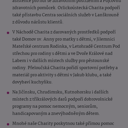
asistence pro lidi se zdravotním postižením a Půjčovnu
zdravotních pomůcek. Orlickoústecká Charita podpoří
také přístavbu Centra sociálních služeb v Lanškrouně
z důvodu nárůstu klientů.
V Náchodě Charita z darovaných prostředků podpoří
také Domov sv. Anny pro matky s dětmi, v Jilemnici
Mateřské centrum Rodinka, v Letohradě Centrum Pod
střechou pro rodiny s dětmi a ve Dvoře Králové nad
Labem i v dalších místech služby pro pěstounské
rodiny. Přeloučská Charita pořídí sportovní potřeby a
materiál pro aktivity s dětmi v Jakub klubu, a také
dovybaví kuchyňku.
Na Jičínsku, Chrudimsku, Kutnohorsku i dalších
místech z tříkrálových darů podpoří dobrovolnické
programy na pomoc nemocným, seniorům,
handicapovaným a znevýhodněným dětem.
Mnohé naše Charity poskytnou také přímou pomoc