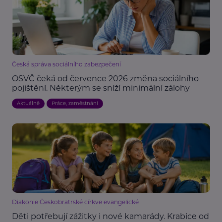
Česká správa sociálního zabezpečení
OSVČ čeká od července 2026 změna sociálního
pojištění. Některým se sníží minimální zálohy
Aktuálně
Práce, zaměstnání
Diakonie Českobratrské církve evangelické
Děti potřebují zážitky i nové kamarády. Krabice od