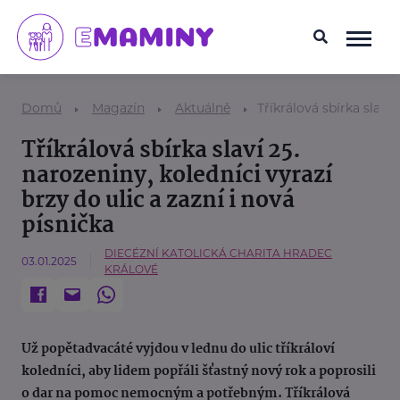
Domů
Magazín
Aktuálně
Tříkrálová sbírka slaví 
Tříkrálová sbírka slaví 25.
narozeniny, koledníci vyrazí
brzy do ulic a zazní i nová
písnička
DIECÉZNÍ KATOLICKÁ CHARITA HRADEC
03.01.2025
KRÁLOVÉ
Už popětadvacáté vyjdou v lednu do ulic tříkráloví
koledníci, aby lidem popřáli šťastný nový rok a poprosili
o dar na pomoc nemocným a potřebným. Tříkrálová