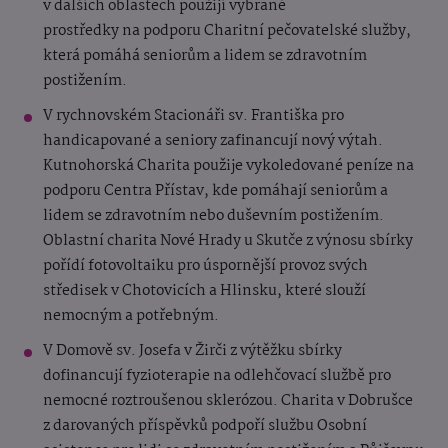
v dalších oblastech použijí vybrané
prostředky na podporu Charitní pečovatelské služby,
která pomáhá seniorům a lidem se zdravotním
postižením.
V rychnovském Stacionáři sv. Františka pro
handicapované a seniory zafinancují nový výtah.
Kutnohorská Charita použije vykoledované peníze na
podporu Centra Přístav, kde pomáhají seniorům a
lidem se zdravotním nebo duševním postižením.
Oblastní charita Nové Hrady u Skutče z výnosu sbírky
pořídí fotovoltaiku pro úspornější provoz svých
středisek v Chotovicích a Hlinsku, které slouží
nemocným a potřebným.
V Domově sv. Josefa v Žirči z výtěžku sbírky
dofinancují fyzioterapie na odlehčovací službě pro
nemocné roztroušenou sklerózou. Charita v Dobrušce
z darovaných příspěvků podpoří službu Osobní