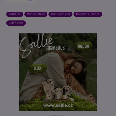
Aktuálně
Dobročinnost
Dobrovolnictví
Podpora a pomoc
Zajímavost