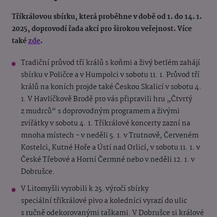
Tříkrálovou sbírku, která proběhne v době od 1. do 14. 1.
2025, doprovodí řada akcí pro širokou veřejnost. Více
také
zde
.
Tradiční průvod tří králů s koňmi a živý betlém zahájí
sbírku v Poličce a v Humpolci v sobotu 11. 1. Průvod tří
králů na koních projde také Českou Skalicí v sobotu 4.
1. V Havlíčkově Brodě pro vás připravili hru „Čtvrtý
z mudrců“ s doprovodným programem a živými
zvířátky v sobotu 4. 1. Tříkrálové koncerty zazní na
mnoha místech - v neděli 5. 1. v Trutnově, Červeném
Kostelci, Kutné Hoře a Ústí nad Orlicí, v sobotu 11. 1. v
České Třebové a Horní Čermné nebo v neděli 12. 1. v
Dobrušce.
V Litomyšli vyrobili k 25. výročí sbírky
speciální tříkrálové pivo a koledníci vyrazí do ulic
s ručně odekorovanými taškami. V Dobrušce si králové