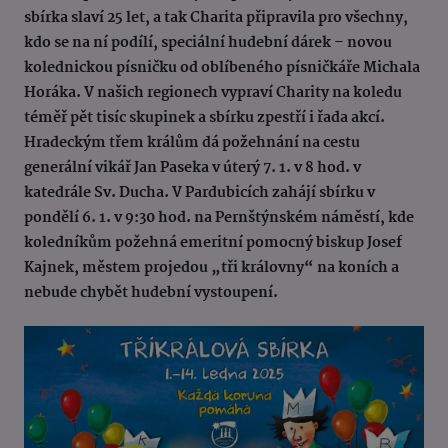
sbírka slaví 25 let, a tak Charita připravila pro všechny,
kdo se na ní podílí, speciální hudební dárek – novou
kolednickou písničku od oblíbeného písničkáře Michala
Horáka. V našich regionech vypraví Charity na koledu
téměř pět tisíc skupinek a sbírku zpestří i řada akcí.
Hradeckým třem králům dá požehnání na cestu
generální vikář Jan Paseka v úterý 7. 1. v 8 hod. v
katedrále Sv. Ducha. V Pardubicích zahájí sbírku v
pondělí 6. 1. v 9:30 hod. na Pernštýnském náměstí, kde
koledníkům požehná emeritní pomocný biskup Josef
Kajnek, městem projedou „tři královny“ na koních a
nebude chybět hudební vystoupení.