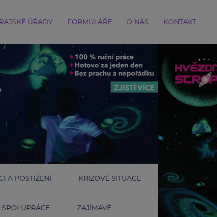
RAJSKÉ ÚŘADY
FORMULÁŘE
O NÁS
KONTAKT
I A POSTIŽENÍ
KRIZOVÉ SITUACE
SPOLUPRÁCE
ZAJÍMAVÉ