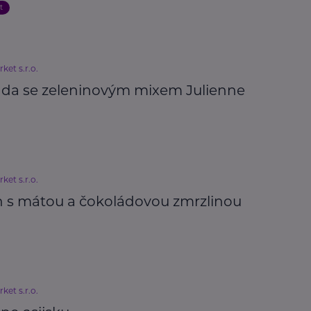
t
ket s.r.o.
da se zeleninovým mixem Julienne
ket s.r.o.
 s mátou a čokoládovou zmrzlinou
ket s.r.o.