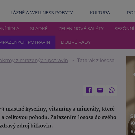
LÁZNĚ A WELLNESS POBYTY
KULTURA
POM
NÍ JÍDLA
SLADKÉ
ZELENINOVÉ SALÁTY
SEZÓNNÍ
MRAŽENÝCH POTRAVIN
DOBRÉ RADY
okrmy z mražených potravin
Tatarák z lososa
-3 mastné kyseliny, vitamíny a minerály, které
u a celkovou pohodu. Zařazením lososa do svého
zdravý zdroj bílkovin.