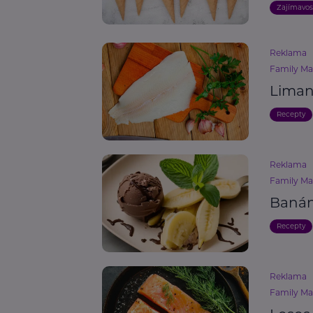
Zajímavos
Reklama
Family Mar
Liman
Recepty
Reklama
Family Mar
Banán
Recepty
Reklama
Family Mar