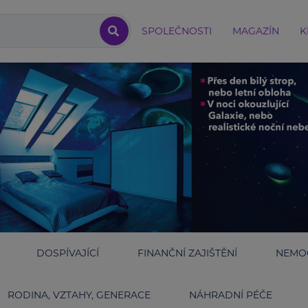
SPOLEČNOSTI
MAGAZÍN
K
DOSPÍVAJÍCÍ
FINANČNÍ ZAJIŠTĚNÍ
NEMOC
RODINA, VZTAHY, GENERACE
NÁHRADNÍ PÉČE