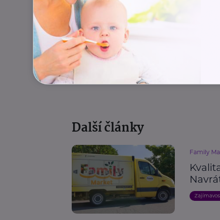
Recepty
Další články
Family Mar
Kvalit
Navrá
Zajímavos