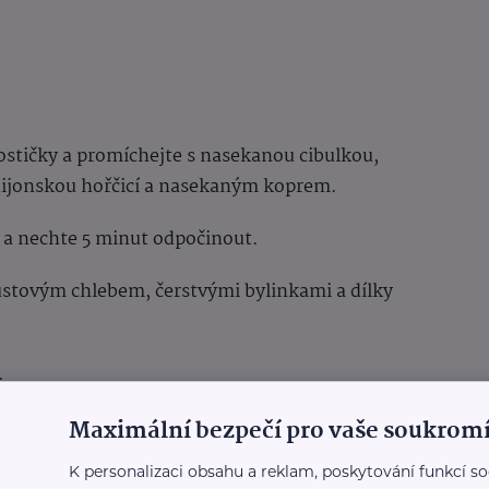
ostičky a promíchejte s nasekanou cibulkou,
dijonskou hořčicí a nasekaným koprem.
 a nechte 5 minut odpočinout.
stovým chlebem, čerstvými bylinkami a dílky
.
Maximální bezpečí pro vaše soukromí
K personalizaci obsahu a reklam, poskytování funkcí so