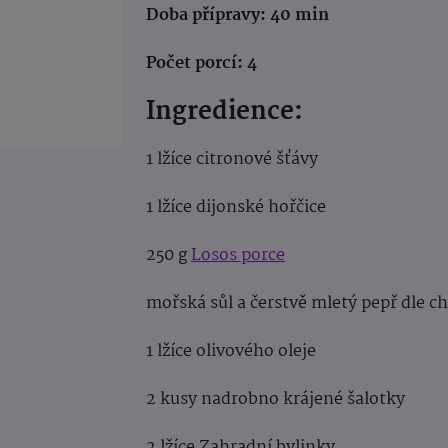
Doba přípravy: 40 min
Počet porcí: 4
Ingredience:
1 lžíce citronové šťáv
1 lžíce dijonské hořčic
250 g
Losos porce
mořská sůl a čerstvě mletý pepř dle ch
1 lžíce olivového oleje
2 kusy nadrobno krájené šalotky
2 lžíce Zahradní bylinky