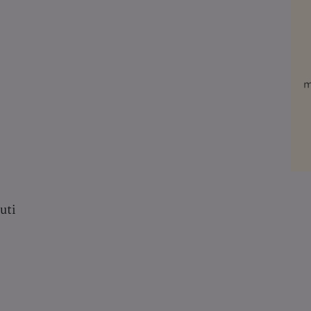
y
e
uti