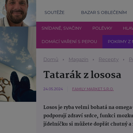
SOUTĚŽE
BAZAR S OBLEČENÍM
SNÍDANĚ, SVAČINY
POLÉVKY
HLAV
DOMÁCÍ VAŘENÍ S PEPOU
POKRMY Z 
Domů
Magazín
Recepty
P
Tatarák z lososa
24.05.2024
FAMILY MARKET S.R.O.
Losos je ryba velmi bohatá na omega
podporují zdraví srdce, funkci mozk
jídelníčku si můžete dopřát chutný a 