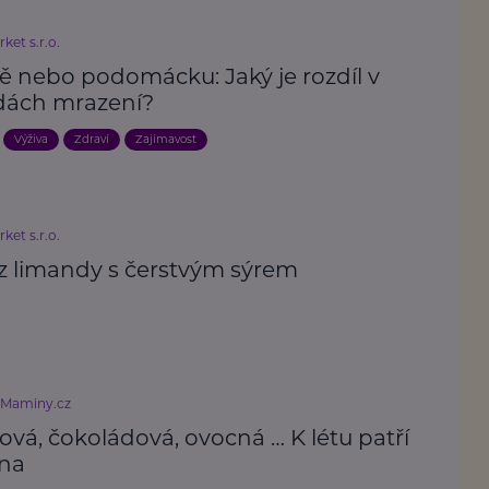
ket s.r.o.
ě nebo podomácku: Jaký je rozdíl v
ách mrazení?
Výživa
Zdraví
Zajímavost
ket s.r.o.
 z limandy s čerstvým sýrem
eMaminy.cz
ová, čokoládová, ovocná … K létu patří
ina