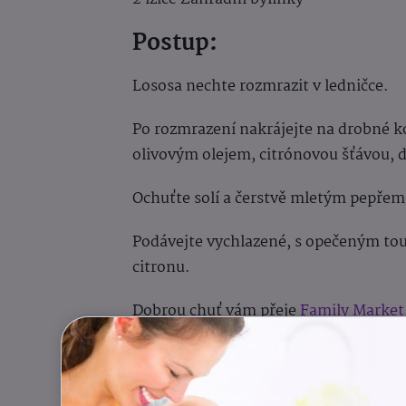
Postup:
Lososa nechte rozmrazit v ledničce.
Po rozmrazení nakrájejte na drobné k
olivovým olejem, citrónovou šťávou, 
Ochuťte solí a čerstvě mletým pepřem
Podávejte vychlazené, s opečeným tou
citronu.
Dobrou chuť vám přeje
Family Market
Autor:
Family Market s.r.o.