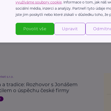
využíváme soubory cookie
. Informace o tom, jak náš w
sociální média, inzerci a analýzy. Partneři tyto údaje
jste jim poskytli nebo které získali v důsledku toho, že p
Povolit vše
Upravit
Odmítn
ket s.r.o.
a a tradice: Rozhovor s Jonášem
tilem o úspěchu české firmy
t