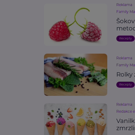
Reklama
Family Mar
Šokov
metod
Recepty
Reklama
Family Mar
Rolky
Recepty
Reklama
Redakce 
Vanilk
zmrzl