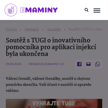
Domů
Magazín
Soutěže
Soutěž s TUGI o inovati
Soutěž s TUGI o inovativního
pomocníka pro aplikaci injekcí
byla ukončena
29.06.2025
REDAKCE EMAMINY.CZ
Vážení čtenáři, vážené čtenářky, soutěž o chytrou
pomůcku skončila. Vaší účasti v soutěži si opravdu
vážíme.