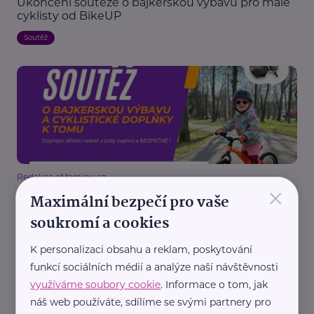
Ukončení soutěže o bajkerskou výbavu pro malé
cyklisty od BikeUP
Soutěž
Redakce eMaminy.cz
×
Maximální bezpečí pro vaše
Soutěž o bajkerskou výbavu pro malé cyklisty od
BikeUP
soukromí a cookies
Soutěž
K personalizaci obsahu a reklam, poskytování
funkcí sociálních médií a analýze naší návštěvnosti
využíváme soubory cookie
. Informace o tom, jak
náš web používáte, sdílíme se svými partnery pro