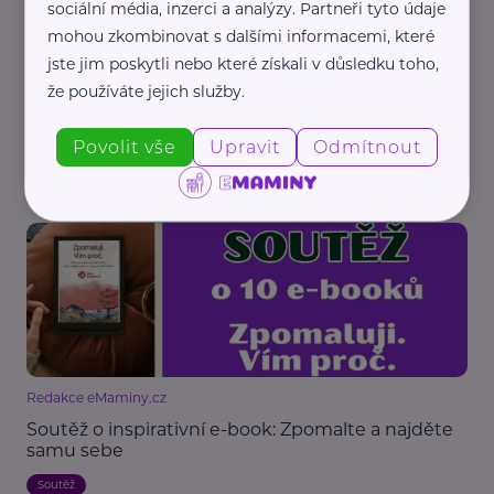
sociální média, inzerci a analýzy. Partneři tyto údaje
mohou zkombinovat s dalšími informacemi, které
jste jim poskytli nebo které získali v důsledku toho,
že používáte jejich služby.
Redakce eMaminy.cz
Ukončení soutěže o inspirativní e-book
„Zpomaluji. Vím proč.“
Povolit vše
Upravit
Odmítnout
Soutěž
Redakce eMaminy.cz
Soutěž o inspirativní e-book: Zpomalte a najděte
samu sebe
Soutěž