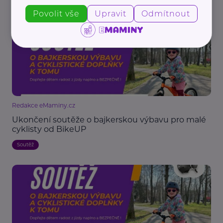
Soutěž
Povolit vše
Upravit
Odmítnout
Redakce eMaminy.cz
Ukončení soutěže o bajkerskou výbavu pro malé
cyklisty od BikeUP
Soutěž