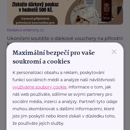
Redakce eMaminy.cz
Ukončení soutěže o dárkové vouchery na přírodní
kosmetiku Alma
×
Maximální bezpečí pro vaše
Soutěž
soukromí a cookies
K personalizaci obsahu a reklam, poskytování
funkcí sociálních médií a analýze naší návštěvnosti
využíváme soubory cookie
. Informace o tom, jak
náš web používáte, sdílíme se svými partnery pro
sociální média, inzerci a analýzy. Partneři tyto údaje
mohou zkombinovat s dalšími informacemi, které
Redakce eMaminy.cz
jste jim poskytli nebo které získali v důsledku toho,
Soutěž o poukazy na přírodní kosmetiku: Oslavte
že používáte jejich služby.
Den matek se značkou Alma