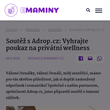
Domů
Magazín
Soutěže
Soutěž s Adrop.cz: Vyhr
Soutěž s Adrop.cz: Vyhrajte
poukaz na privátní wellness
06.11.2025
REDAKCE EMAMINY.CZ
Vážené čtenářky, vážení čtenáři, milý soutěžící, máme
pro vás skvělou příležitost, jak si dopřát zasloužený
odpočinek i romantiku! Společně s naším partnerem,
společností Adrop.cz, jsme připravili soutěž o luxusní
zážitek.