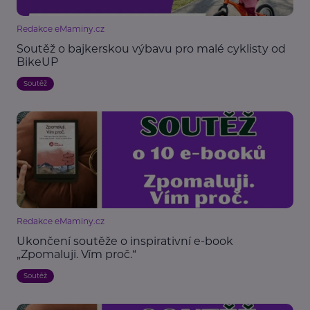
Redakce eMaminy.cz
Soutěž o bajkerskou výbavu pro malé cyklisty od
BikeUP
Soutěž
Redakce eMaminy.cz
Ukončení soutěže o inspirativní e-book
„Zpomaluji. Vím proč.“
Soutěž