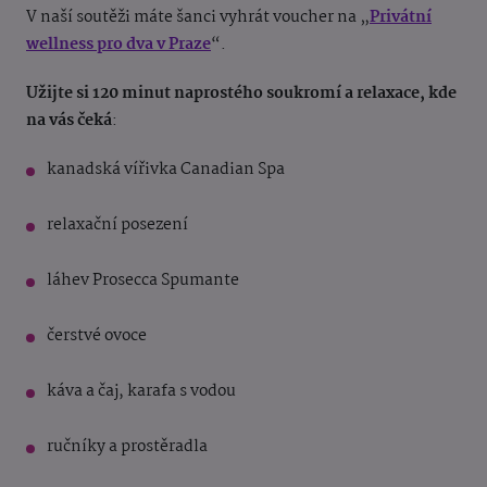
V naší soutěži máte šanci vyhrát voucher na „
Privátní
wellness pro dva v Praze
“.
Užijte si 120 minut naprostého soukromí a relaxace, kde
na vás čeká
:
kanadská vířivka Canadian Spa
relaxační posezení
láhev Prosecca Spumante
čerstvé ovoce
káva a čaj, karafa s vodou
ručníky a prostěradla