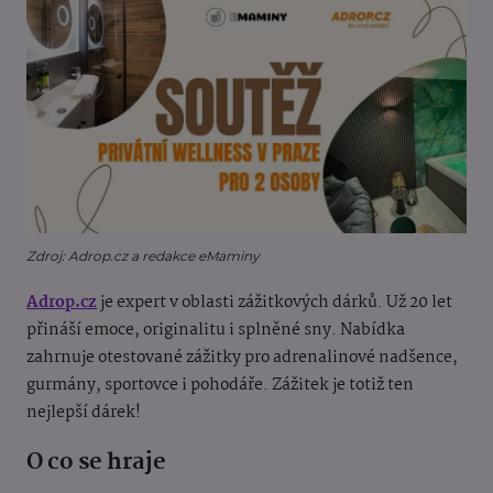
Zdroj: Adrop.cz a redakce eMaminy
Adrop.cz
je expert v oblasti zážitkových dárků. Už 20 let
přináší emoce, originalitu i splněné sny. Nabídka
zahrnuje otestované zážitky pro adrenalinové nadšence,
gurmány, sportovce i pohodáře. Zážitek je totiž ten
nejlepší dárek!
O co se hraje