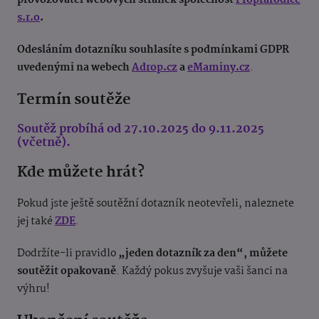
provozovatel webových stránek společnost
Proprarodiče
s.r.o
.
Odesláním dotazníku souhlasíte s podmínkami GDPR
uvedenými na webech
Adrop.cz
a
eMaminy.cz
.
Termín soutěže
Soutěž probíhá od 27.10.2025 do 9.11.2025
(včetně).
Kde můžete hrát?
Pokud jste ještě soutěžní dotazník neotevřeli, naleznete
jej také
ZDE
.
Dodržíte-li pravidlo
„jeden dotazník za den“, můžete
soutěžit opakovaně
. Každý pokus zvyšuje vaši šanci na
výhru!