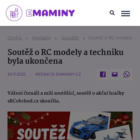
Domů
Magazín
Soutěže
Soutěž o RC modely a t
Soutěž o RC modely a techniku
byla ukončena
30.11.2025
REDAKCE EMAMINY.CZ
Vážení čtenáři a milí soutěžící, soutěž o akční hračky
sRCobchod.cz skončila.