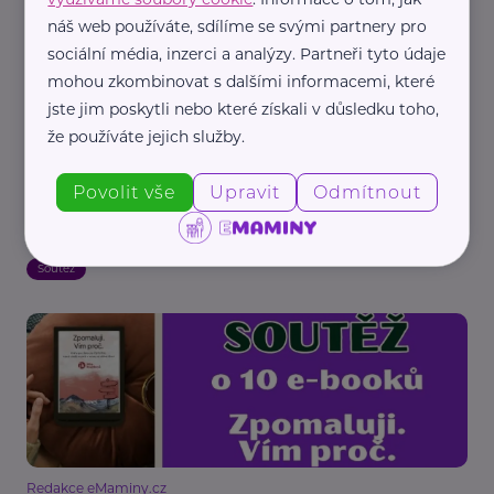
náš web používáte, sdílíme se svými partnery pro
sociální média, inzerci a analýzy. Partneři tyto údaje
mohou zkombinovat s dalšími informacemi, které
jste jim poskytli nebo které získali v důsledku toho,
že používáte jejich služby.
Redakce eMaminy.cz
Povolit vše
Upravit
Odmítnout
Ukončení soutěže o inspirativní e-book
„Zpomaluji. Vím proč.“
Soutěž
Redakce eMaminy.cz