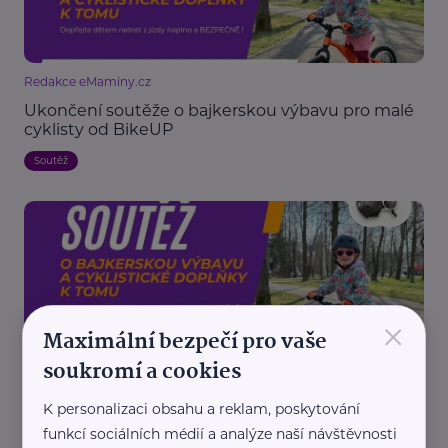
Redakce eMaminy.cz
Ukončení soutěže o bajkerskou výbavu pro malé
cyklisty od BikeUP
Soutěž
×
Maximální bezpečí pro vaše
Redakce eMaminy.cz
soukromí a cookies
Soutěž o bajkerskou výbavu pro malé cyklisty od
BikeUP
K personalizaci obsahu a reklam, poskytování
funkcí sociálních médií a analýze naší návštěvnosti
Soutěž