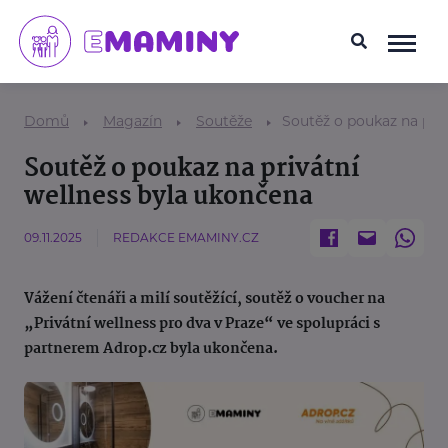
Domů
Magazín
Soutěže
Soutěž o poukaz na pri
Soutěž o poukaz na privátní
wellness byla ukončena
09.11.2025
REDAKCE EMAMINY.CZ
Vážení čtenáři a milí soutěžící, soutěž o voucher na
„Privátní wellness pro dva v Praze“ ve spolupráci s
partnerem Adrop.cz byla ukončena.