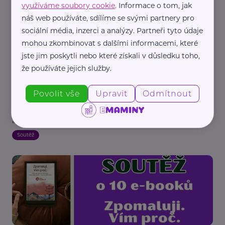
využíváme soubory cookie
. Informace o tom, jak
náš web používáte, sdílíme se svými partnery pro
sociální média, inzerci a analýzy. Partneři tyto údaje
mohou zkombinovat s dalšími informacemi, které
jste jim poskytli nebo které získali v důsledku toho,
že používáte jejich služby.
Povolit vše
Upravit
Odmítnout
Redakce eMaminy.cz
Ukončení soutěže o inspirativní e-book
„Zpomaluji. Vím proč.“
Soutěž