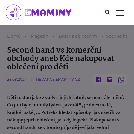
Domů
Magazín
Bazar s oblečením
Second hand 
Second hand vs komerční
obchody aneb Kde nakupovat
oblečení pro děti
26.08.2024
REDAKCE EMAMINY.CZ
Děti rostou jako z vody a jejich šatník se neustále mění.
Co jim bylo minulý týden „akorát“, je dnes malé,
krátké, úzké, … Potřeba hledat způsoby, jak ušetřit za
nákupy jejich oblečení, je tedy logická. Nakupování v
second handu se v tomto případě jeví jako velmi