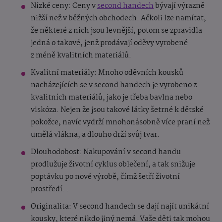
Nízké ceny: Ceny v
second handech
bývají výrazně
nižší než v běžných obchodech. Ačkoli lze namítat,
že některé z nich jsou levnější, potom se zpravidla
jedná o takové, jenž prodávají oděvy vyrobené
z méně kvalitních materiálů.
Kvalitní materiály: Mnoho oděvních kousků
nacházejících se v second handech je vyrobeno z
kvalitních materiálů, jako je třeba bavlna nebo
viskóza. Nejen že jsou takové látky šetrné k dětské
pokožce, navíc vydrží mnohonásobně více praní než
umělá vlákna, a dlouho drží svůj tvar.
Dlouhodobost: Nakupování v second handu
prodlužuje životní cyklus oblečení, a tak snižuje
poptávku po nové výrobě, čímž šetří životní
prostředí. .
Originalita: V second handech se dají najít unikátní
kousky, které nikdo jiný nemá. Vaše děti tak mohou