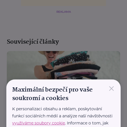
REKLAMA
Související články
×
Maximální bezpečí pro vaše
soukromí a cookies
Reklama
Secondhandkg
K personalizaci obsahu a reklam, poskytování
Co si sbalit na dovolenou ze sekáče? Testování
funkcí sociálních médií a analýze naší návštěvnosti
balíčku z e-shopu Secondhandkg
využíváme soubory cookie
. Informace o tom, jak
Bazar
Ekologie, udržitelnost
Cestování
Móda, oblečení, obuv