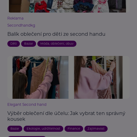
Reklama
Secondhandkg
Balík oblečení pro děti ze second handu
Děti
Bazar
Móda, oblečení, obuv
Elegant Second hand
Výběr oblečení dle účelu: Jak vybrat ten správný
kousek
Bazar
Ekologie, udržitelnost
Finance
Zajímavost