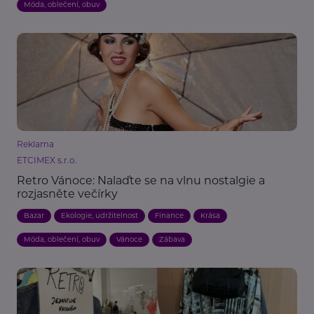
Móda, oblečení, obuv
Reklama
ETCIMEX s.r.o.
Retro Vánoce: Nalaďte se na vlnu nostalgie a
rozjasněte večírky
Bazar
Ekologie, udržitelnost
Finance
Krása
Móda, oblečení, obuv
Vánoce
Zábava