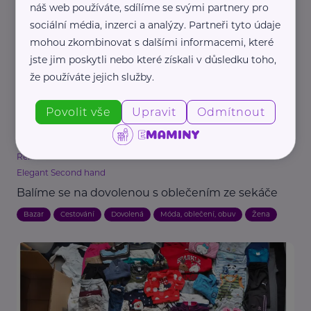
náš web používáte, sdílíme se svými partnery pro
Zábava
Zajímavost
Žena
sociální média, inzerci a analýzy. Partneři tyto údaje
mohou zkombinovat s dalšími informacemi, které
jste jim poskytli nebo které získali v důsledku toho,
že používáte jejich služby.
Povolit vše
Upravit
Odmítnout
Reklama
Elegant Second hand
Balíme se na dovolenou s oblečením ze sekáče
Bazar
Cestování
Dovolená
Móda, oblečení, obuv
Žena