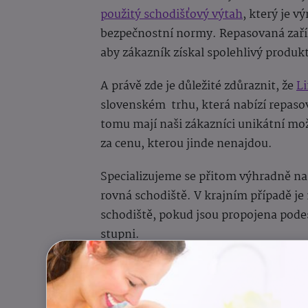
použitý schodišťový výtah
, který je v
bezpečnostní normy. Repasovaná zaříz
aby zákazník získal spolehlivý produ
A právě zde je důležité zdůraznit, že
Li
slovenském
trhu, která nabízí repaso
tomu mají naši zákazníci unikátní mož
za cenu, kterou jinde nenajdou.
Specializujeme se přitom výhradně na
rovná schodiště. V krajním případě je
schodiště, pokud jsou propojena pod
stupni.
Montáž schodišťového v
Mnoho zákazníků se obává, že instalac