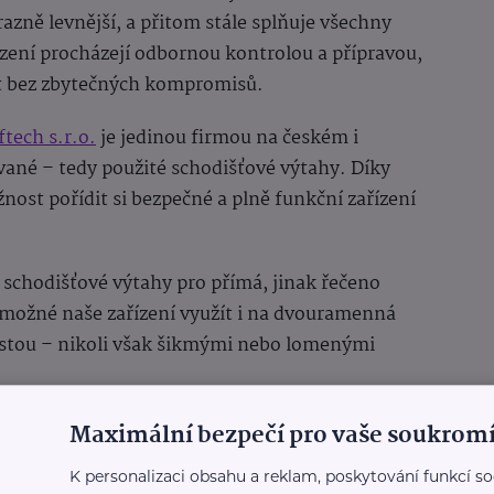
ýrazně levnější, a přitom stále splňuje všechny
ení procházejí odbornou kontrolou a přípravou,
kt bez zbytečných kompromisů.
ftech s.r.o.
je jedinou firmou na českém i
vané – tedy použité schodišťové výtahy. Díky
nost pořídit si bezpečné a plně funkční zařízení
 schodišťové výtahy pro přímá, jinak řečeno
 možné naše zařízení využít i na dvouramenná
estou – nikoli však šikmými nebo lomenými
ýtahu snadno a rychle
Maximální bezpečí pro vaše soukromí
K personalizaci obsahu a reklam, poskytování funkcí so
e výtahu bude složitá nebo si vyžádá velké