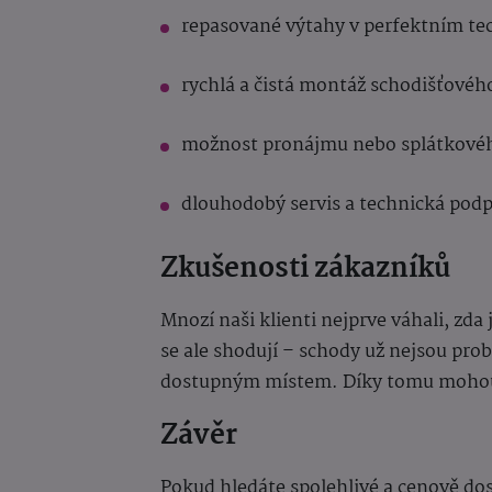
repasované výtahy v perfektním te
rychlá a čistá montáž schodišťovéh
možnost pronájmu nebo splátkovéh
dlouhodobý servis a technická podp
Zkušenosti zákazníků
Mnozí naši klienti nejprve váhali, zda 
se ale shodují – schody už nejsou pr
dostupným místem. Díky tomu mohou z
Závěr
Pokud hledáte spolehlivé a cenově do