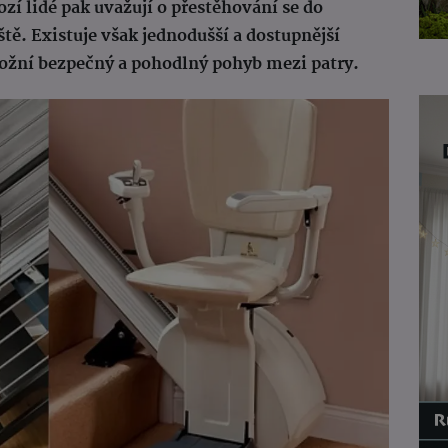
í lidé pak uvažují o přestěhování se do
ě. Existuje však jednodušší a dostupnější
možní bezpečný a pohodlný pohyb mezi patry.