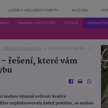
LÁZNĚ A WELLNESS POBYTY
KULTURA
POM
RÁVO
FINANCE A POJIŠTĚNÍ
DOTACE
ZDRAVOTN
Zdravotní pomůcky
Schodišťový výtah – řešení, které vám vrátí svobodu pohybu
 – řešení, které vám
ybu
ní mohou výrazně ovlivnit kvalitu
dříve nepředstavovaly žádný problém, se mohou