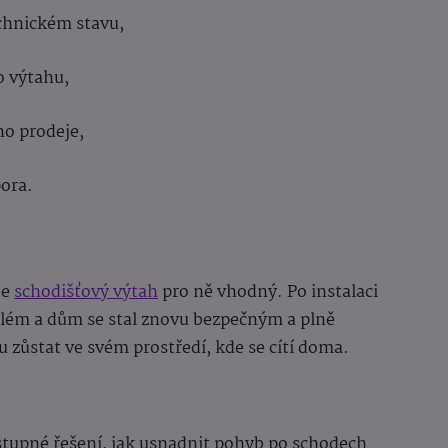
chnickém stavu,
o výtahu,
o prodeje,
ora.
je
schodišťový výtah
pro ně vhodný. Po instalaci
oblém a dům se stal znovu bezpečným a plně
ůstat ve svém prostředí, kde se cítí doma.
stupné řešení, jak usnadnit pohyb po schodech