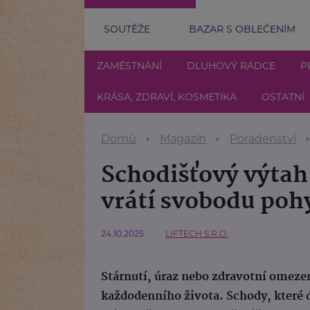
SOUTĚŽE
BAZAR S OBLEČENÍM
ZAMĚSTNÁNÍ
DLUHOVÝ RÁDCE
P
KRÁSA, ZDRAVÍ, KOSMETIKA
OSTATNÍ
Domů
Magazín
Poradenství
Schodišťový výtah
vrátí svobodu poh
24.10.2025
LIFTECH S.R.O.
Stárnutí, úraz nebo zdravotní omeze
každodenního života. Schody, které 