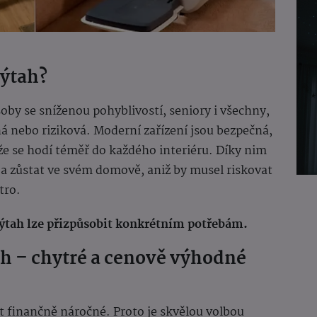
výtah?
oby se sníženou pohyblivostí, seniory i všechny,
á nebo riziková. Moderní zařízení jsou bezpečná,
že se hodí téměř do každého interiéru. Díky nim
 a zůstat ve svém domově, aniž by musel riskovat
tro.
výtah lze přizpůsobit konkrétním potřebám.
ah – chytré a cenově výhodné
t finančně náročné. Proto je skvělou volbou