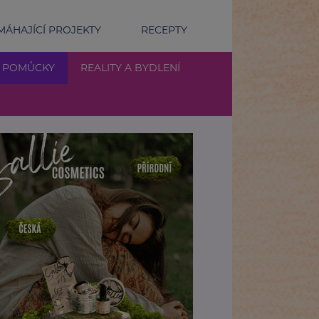
ÁHAJÍCÍ PROJEKTY
RECEPTY
Í POMŮCKY
REALITY A BYDLENÍ