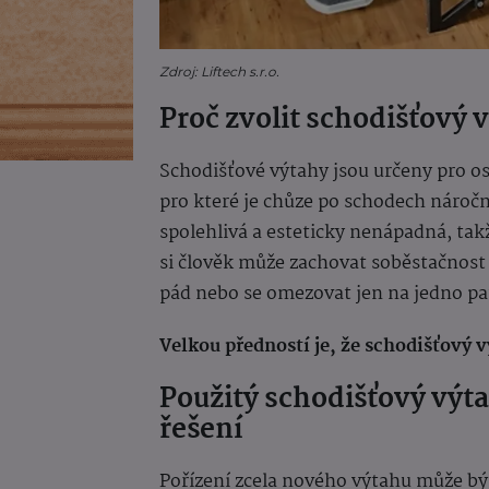
Zdroj: Liftech s.r.o.
Proč zvolit schodišťový 
Schodišťové výtahy jsou určeny pro os
pro které je chůze po schodech náročn
spolehlivá a esteticky nenápadná, tak
si člověk může zachovat soběstačnost
pád nebo se omezovat jen na jedno pa
Velkou předností je, že schodišťový 
Použitý schodišťový výt
řešení
Pořízení zcela nového výtahu může bý