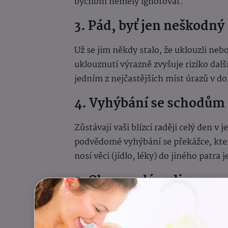
bychom neměly ignorovat.
3. Pád, byť jen neškodný
Už se jim někdy stalo, že uklouzli ne
uklouznutí výrazně zvyšuje riziko dalš
jedním z nejčastějších míst úrazů v d
4. Vyhýbání se schodům
Zůstávají vaši blízcí raději celý den v
podvědomé vyhýbání se překážce, kte
nosí věci (jídlo, léky) do jiného patra
5. Obavy celé rodiny
Máte vy, nebo vaše děti, strach pokažd
našem okolí často vidí změny dříve ne