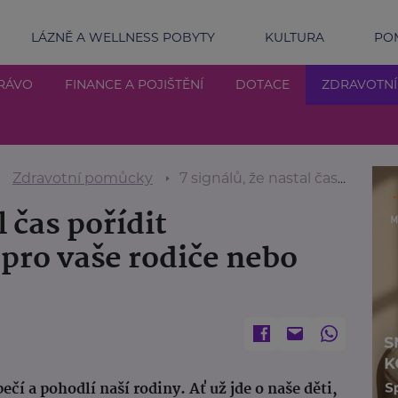
LÁZNĚ A WELLNESS POBYTY
KULTURA
POM
RÁVO
FINANCE A POJIŠTĚNÍ
DOTACE
ZDRAVOTN
Zdravotní pomůcky
7 signálů, že nastal čas pořídit schodišťový výtah pro vaše rodiče nebo prarodiče
l čas pořídit
pro vaše rodiče nebo
í a pohodlí naší rodiny. Ať už jde o naše děti,