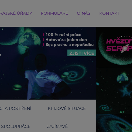
RAJSKÉ ÚŘADY
FORMULÁŘE
O NÁS
KONTAKT
I A POSTIŽENÍ
KRIZOVÉ SITUACE
SPOLUPRÁCE
ZAJÍMAVÉ