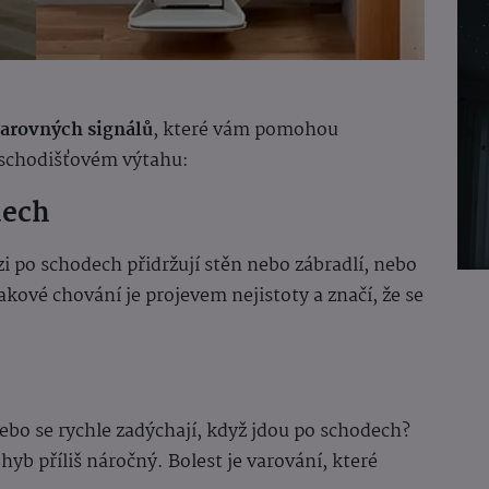
varovných signálů
, které vám pomohou
o schodišťovém výtahu:
dech
hůzi po schodech přidržují stěn nebo zábradlí, nebo
kové chování je projevem nejistoty a značí, že se
 nebo se rychle zadýchají, když jdou po schodech?
hyb příliš náročný. Bolest je varování, které