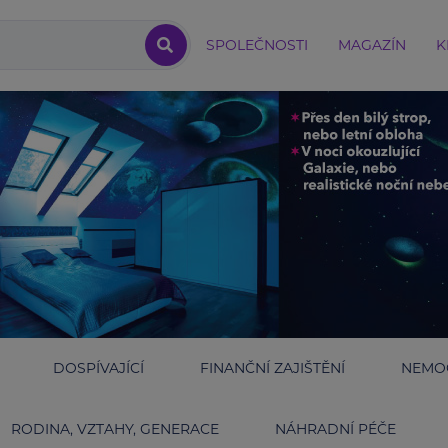
SPOLEČNOSTI
MAGAZÍN
K
DOSPÍVAJÍCÍ
FINANČNÍ ZAJIŠTĚNÍ
NEMOC
RODINA, VZTAHY, GENERACE
NÁHRADNÍ PÉČE