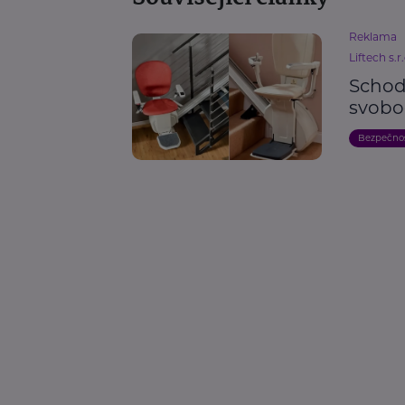
Reklama
Liftech s.r
Schodi
svobo
Bezpečno