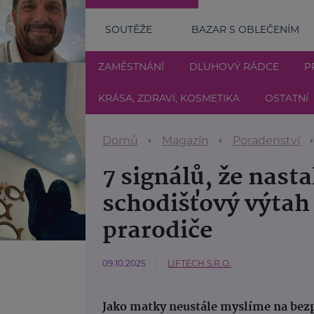
SOUTĚŽE
BAZAR S OBLEČENÍM
ZAMĚSTNÁNÍ
DLUHOVÝ RÁDCE
P
KRÁSA, ZDRAVÍ, KOSMETIKA
OSTATNÍ
Domů
Magazín
Poradenství
7 signálů, že nasta
schodišťový výtah 
prarodiče
09.10.2025
LIFTECH S.R.O.
Jako matky neustále myslíme na bezpeč