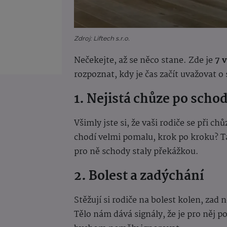
Zdroj: Liftech s.r.o.
Nečekejte, až se něco stane. Zde je
7 
rozpoznat, kdy je čas začít uvažovat 
1. Nejistá chůze po scho
Všimly jste si, že vaši rodiče se při c
chodí velmi pomalu, krok po kroku? Ta
pro ně schody staly překážkou.
2. Bolest a zadýchání
Stěžují si rodiče na bolest kolen, zad
Tělo nám dává signály, že je pro něj po