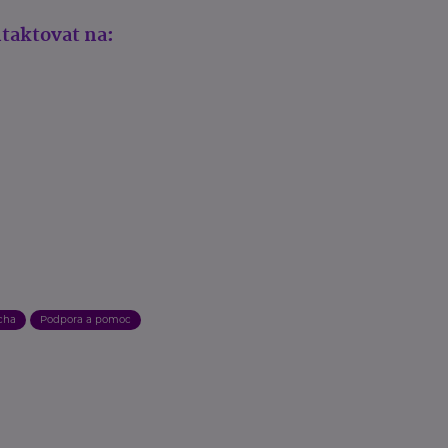
ntaktovat na:
cha
Podpora a pomoc