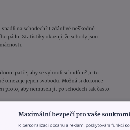
bo spadli na schodech? I zdánlivě neškodné
ího pádu. Statistiky ukazují, že schody jsou
omácnosti.
 jednom patře, aby se vyhnuli schodům? Je to
ré omezuje jejich svobodu. Možná si dokonce
 jen proto, aby nemuseli jít po schodech tak často.
Maximální bezpečí pro vaše soukromí
é, když vidíte prarodiče jít po schodech? Lidé v
ž my sami. Pokud vám vaši blízcí naznačují obavy
K personalizaci obsahu a reklam, poskytování funkcí so