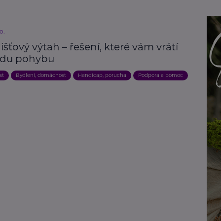
.o.
šťový výtah – řešení, které vám vrátí
du pohybu
st
Bydlení, domácnost
Handicap, porucha
Podpora a pomoc