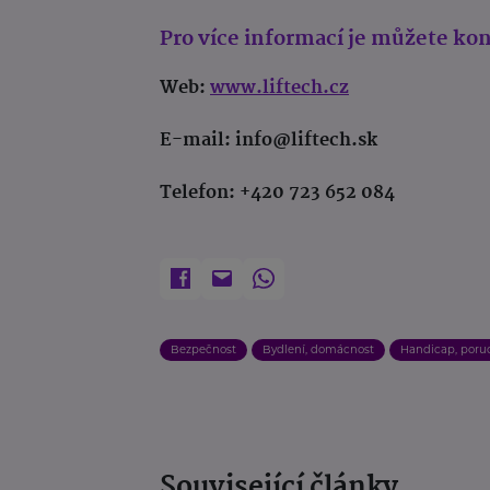
Pro více informací je můžete ko
Web:
www.liftech.cz
E-mail: info@liftech.sk
Telefon: +420 723 652 084
Bezpečnost
Bydlení, domácnost
Handicap, poru
Související články