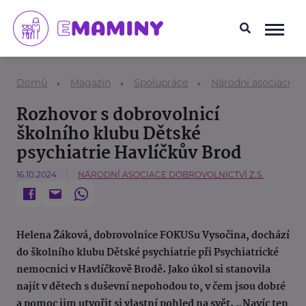
Domů
Magazín
Spolupráce
Národní asociace do
Rozhovor s dobrovolnicí
školního klubu Dětské
psychiatrie Havlíčkův Brod
16.10.2024
NÁRODNÍ ASOCIACE DOBROVOLNICTVÍ Z.S.
Helena Žáková, dobrovolnice FOKUSu Vysočina, dochází
do školního klubu Dětské psychiatrie při Psychiatrické
nemocnici v Havlíčkově Brodě. Jako úkol si stanovila
najít v dětech s duševní nepohodou to, v čem jsou dobré
a pomoc jim utvořit si vlastní pohled na svět. „Navíc ten