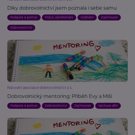
Díky dobrovolnictví jsem poznala i sebe samu
Podpora a pomoc
Práce, zaměstnání
Vzdělání
Zajímavost
Dobrovolnictví
Národní asociace dobrovolnictví z.s.
Dobrovolnický mentoring: Příběh Evy a Míši
Podpora a pomoc
Dobrovolnictví
Zajímavost
Výchova dětí