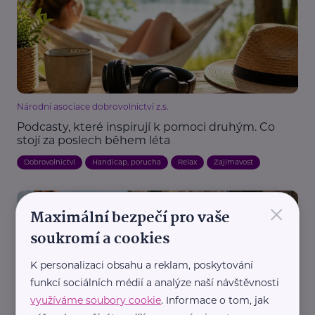
Národní asociace dobrovolnictví z.s.
Podcasty, které inspirují k pomoci druhým. Co
stojí za poslech během léta
Dobrovolnictví
Handicap, porucha
Relax
Zajímavost
×
Maximální bezpečí pro vaše
soukromí a cookies
K personalizaci obsahu a reklam, poskytování
funkcí sociálních médií a analýze naší návštěvnosti
využíváme soubory cookie
. Informace o tom, jak
Národní asociace dobrovolnictví z.s.