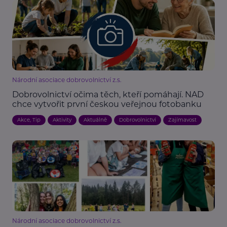
Národní asociace dobrovolnictví z.s.
Dobrovolnictví očima těch, kteří pomáhají. NAD
chce vytvořit první českou veřejnou fotobanku
Akce, Tip
Aktivity
Aktuálně
Dobrovolnictví
Zajímavost
Národní asociace dobrovolnictví z.s.