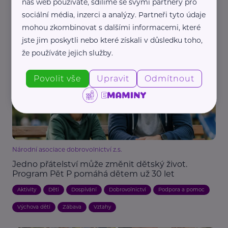
náš web používáte, sdílíme se svými partnery pro
Dovolená, co dává smysl. Proč mladí vyrážejí místo
sociální média, inzerci a analýzy. Partneři tyto údaje
do hotelu na dobrovolnické workcampy
mohou zkombinovat s dalšími informacemi, které
Aktivity
Dobrovolnictví
Dospívání
Dovolená
Charita
jste jim poskytli nebo které získali v důsledku toho,
Prázdniny
Vztahy
že používáte jejich služby.
Povolit vše
Upravit
Odmítnout
Národní asociace dobrovolnictví z.s.
Jedno přátelství může změnit dětský život.
Program Pět P pomáhá dětem už 30 let
Aktivity
Děti
Dospívání
Dobrovolnictví
Podpora a pomoc
Výchova dětí
Zábava
Vztahy