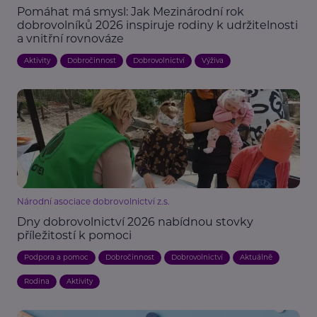
Pomáhat má smysl: Jak Mezinárodní rok
dobrovolníků 2026 inspiruje rodiny k udržitelnosti
a vnitřní rovnováze
Aktivity
Dobročinnost
Dobrovolnictví
Výživa
Národní asociace dobrovolnictví z.s.
Dny dobrovolnictví 2026 nabídnou stovky
příležitostí k pomoci
Podpora a pomoc
Dobročinnost
Dobrovolnictví
Aktuálně
Rodina
Aktivity