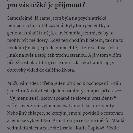
pro vás těžké je přijmout?
Samozřejmě. Já sama jsem byla na psychiatrické
nemocnici hospitalizovaná. Byly tam pacientky o
generaci mladší než já, a uvědomila jsem si, že by to
mohly být mé dcery. Když teď chodím k dětem, tak na to
koukám jinak. Je přede mnou dítě, které se dívá trošku
jinak na svět a stojí tak trochu stranou. A já v tom vidím
příležitost obrátit to, co se nyní zdá jako handicap, v
obrovský vklad do dalšího života.
Můžu vám sdělit třeba jeden příklad k pochopení. Hráli
jsme hru Alíkův test a jeden osmiletý chlapec při otázce:
„Vyjmenujte tři osoby spojené se slovem prezident?“
začal suverénně vyjmenovávat americké prezidenty.
Nebo jiný chlapec, se kterým jsme si povídali o cestování
a jemu se vybavil Neil Armstrong a cesta na měsíc. Mladá
sedmiletá slečna zase čte Josefa i Karla Čapkovi. Vedle