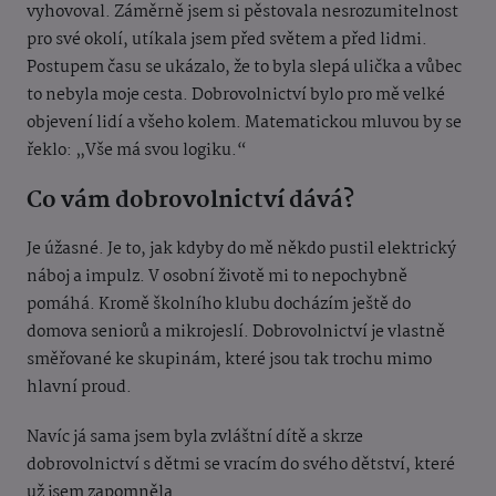
vyhovoval. Záměrně jsem si pěstovala nesrozumitelnost
pro své okolí, utíkala jsem před světem a před lidmi.
Postupem času se ukázalo, že to byla slepá ulička a vůbec
to nebyla moje cesta. Dobrovolnictví bylo pro mě velké
objevení lidí a všeho kolem. Matematickou mluvou by se
řeklo: „Vše má svou logiku.“
Co vám dobrovolnictví dává?
Je úžasné. Je to, jak kdyby do mě někdo pustil elektrický
náboj a impulz. V osobní životě mi to nepochybně
pomáhá. Kromě školního klubu docházím ještě do
domova seniorů a mikrojeslí. Dobrovolnictví je vlastně
směřované ke skupinám, které jsou tak trochu mimo
hlavní proud.
Navíc já sama jsem byla zvláštní dítě a skrze
dobrovolnictví s dětmi se vracím do svého dětství, které
už jsem zapomněla.