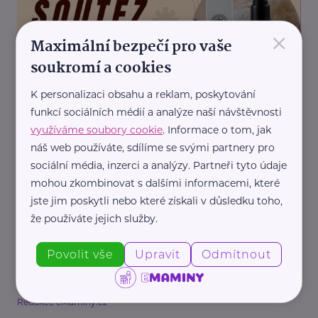
×
Maximální bezpečí pro vaše
soukromí a cookies
K personalizaci obsahu a reklam, poskytování
Redakce eMaminy.cz
funkcí sociálních médií a analýze naší návštěvnosti
Soutěž o poukazy na přírodní kosmetiku: Oslavte
využíváme soubory cookie
. Informace o tom, jak
Den matek se značkou Alma
náš web používáte, sdílíme se svými partnery pro
Soutěž
sociální média, inzerci a analýzy. Partneři tyto údaje
mohou zkombinovat s dalšími informacemi, které
jste jim poskytli nebo které získali v důsledku toho,
že používáte jejich služby.
Povolit vše
Upravit
Odmítnout
Redakce eMaminy.cz