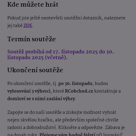
Kde můžete hrát
Pokud jste ještě neotevřeli soutěžní dotazník, naleznete
jej také
ZDE
.
Termín soutěže
Soutěž probíhá od 17. listopadu 2025 do 30.
listopadu 2025 (včetně).
Ukončení soutěže
Po ukončení soutěže, tj.
po 30. listopadu
, budou
vylosováni 3 výherci
, které
RCobchod.cz
kontaktuje a
domluví se s nimi zaslání výhry
.
Zapojte se do naší soutěže a získejte možnost vyhrát
nejen skvělou hračku, ale především společné chvíle
radosti a dobrodružství. Klikněte a odpovězte. Zábava je
na dosah ruky.
Přejeme vám hodně štěstí
při losování!