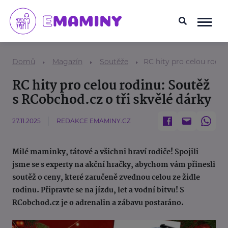
Domů
Magazín
Soutěže
RC hity pro celou rodin
RC hity pro celou rodinu: Soutěž
s RCobchod.cz o tři skvělé dárky
27.11.2025
REDAKCE EMAMINY.CZ
Milé maminky, tátové a všichni hraví rodiče! Spojili
jsme se s experty na akční hračky, abychom vám přinesli
soutěž o ceny, které zaručeně zvednou celou ze židle
rodinu. Připravte se na jízdu, let a vodní bitvu! S
RCobchod.cz je o adrenalin a zábavu postaráno.