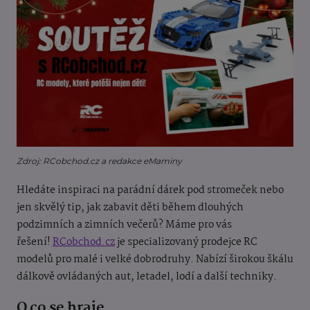
Zdroj: RCobchod.cz a redakce eMaminy
Hledáte inspiraci na parádní dárek pod stromeček nebo
jen skvělý tip, jak zabavit děti během dlouhých
podzimních a zimních večerů? Máme pro vás
řešení!
RCobchod.cz
je specializovaný prodejce RC
modelů pro malé i velké dobrodruhy. Nabízí širokou škálu
dálkově ovládaných aut, letadel, lodí a další techniky.
O co se hraje