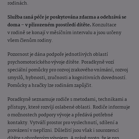
rodinách.
Služba raná péče je poskytována zdarma a odehrává se
doma – v přirozeném prostředí dítěte.
Konzultace
v rodině se konají v měsíčním intervalu a jsou určeny
všem členům rodiny.
Pozornost je dána podpoře jednotlivých oblastí
psychomotorického vývoje dítěte. Poradkyně vozí
speciální pomůcky pro rozvoj zrakového vnímání, rozvoj
smyslů, hybnosti, zručnosti a kognitivních dovedností.
Pomůcky a hračky lze rodinám zapůjčit.
Poradkyně seznamuje rodiče s metodami, technikami a
přístupy, které rozvíjí oslabené oblasti. Rodiče informuje
o možnostech podpory vývoje a předává potřebné
kontakty. Vytváří prostor pro vyslechnutí, sdílení a
provázení v nepřízni.
Důležití jsou však i sourozenci
dítěte s ohroženým vývojem. A právě proto, že je pro