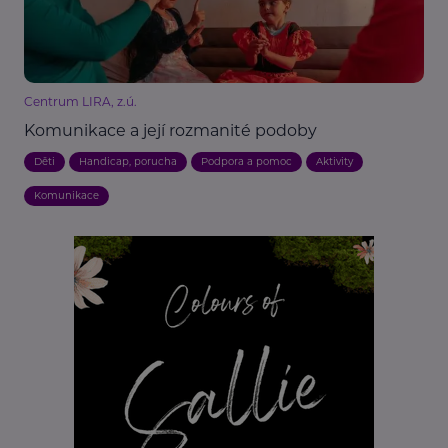
Centrum LIRA, z.ú.
Komunikace a její rozmanité podoby
Děti
Handicap, porucha
Podpora a pomoc
Aktivity
Komunikace