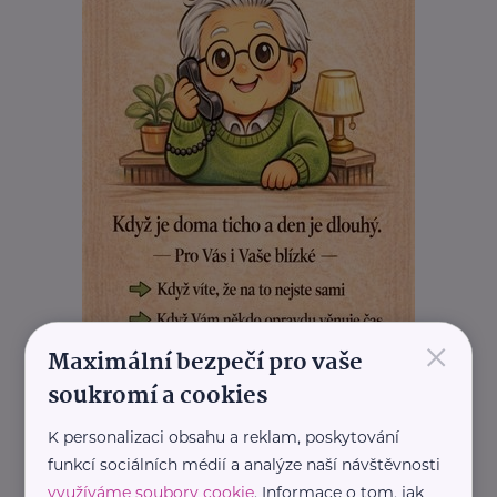
×
Maximální bezpečí pro vaše
soukromí a cookies
K personalizaci obsahu a reklam, poskytování
funkcí sociálních médií a analýze naší návštěvnosti
REKLAMA
využíváme soubory cookie
. Informace o tom, jak