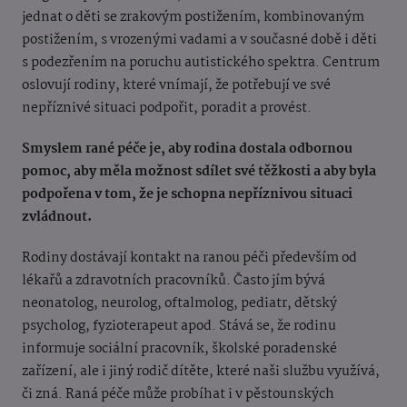
jednat o děti se zrakovým postižením, kombinovaným
postižením, s vrozenými vadami a v současné době i děti
s podezřením na poruchu autistického spektra.
Centrum
oslovují rodiny, které vnímají, že potřebují ve své
nepříznivé situaci podpořit, poradit a provést.
Smyslem rané péče je, aby rodina dostala odbornou
pomoc, aby měla možnost sdílet své těžkosti a aby byla
podpořena v tom, že je schopna nepříznivou situaci
zvládnout.
Rodiny dostávají kontakt na ranou péči především od
lékařů a zdravotních pracovníků. Často jím bývá
neonatolog, neurolog, oftalmolog, pediatr, dětský
psycholog, fyzioterapeut apod. Stává se, že rodinu
informuje sociální pracovník, školské poradenské
zařízení, ale i jiný rodič dítěte, které naši službu využívá,
či zná. Raná péče může probíhat i v pěstounských