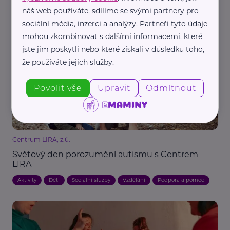
náš web používáte, sdílíme se svými partnery pro
sociální média, inzerci a analýzy. Partneři tyto údaje
mohou zkombinovat s dalšími informacemi, které
Související články
jste jim poskytli nebo které získali v důsledku toho,
že používáte jejich služby.
Povolit vše
Upravit
Odmítnout
Centrum LIRA, z.ú.
Světový den porozumění autismu s Centrem
LIRA
Aktivity
Děti
Sociální služby
Vzdělání
Podpora a pomoc