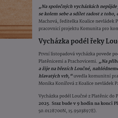
„Na s
polečných vycházkách
nepůjde j
se kolem sebe a sdílet radost z toh
Machová, ředitelka Koalice nevládek 
pracovnicí projektu Komunita pro ko
Vycházka podél řeky Lo
První listopadová vycházka povede p
Platěnicemi a Prachovicemi.
„Na přib
a žije na březích Loučné, nahlédneme
hlavatých vrb,“
uvedla komunitní pr
Monika Konířová z Koalice nevládek P
Vycházka podél Loučné z Platěnic do P
2025
.
Sraz bude v 9 hodin na konci P
50.0128700N, 15.9503897E).