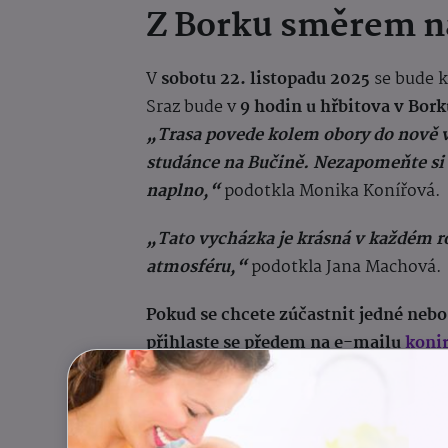
Z Borku směrem n
V
sobotu 22. listopadu 2025
se bude 
Sraz bude v
9 hodin
u hřbitova v Bork
„Trasa povede kolem obory do nově v
studánce na Bučině. Nezapomeňte si vz
naplno,“
podotkla Monika Konířová.
„Tato vycházka je krásná v každém r
atmosféru,“
podotkla Jana Machová.
Pokud se chcete zúčastnit jedné neb
přihlaste se předem na e-mailu
koni
Cíl: stmelovat rodiny
Komunita pro komunitu je název pro