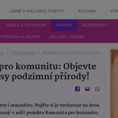
LÁZNĚ A WELLNESS POBYTY
KULTURA
POM
ŠKOLA A VŠE KOLEM
AKTIVITY
BEZPEČNOST
 TEMATIKA A POHYB
KROUŽKY, TÁBORY
ty
Výletování
Projekt Komunita pro komunitu: Objevte na vycházkách krásy podzimní přírody!
pro komunitu: Objevte
sy podzimní přírody!
rvy i atmosféru. Pojďte si je vychutnat na dvou
onají v režii projektu Komunita pro komunitu.