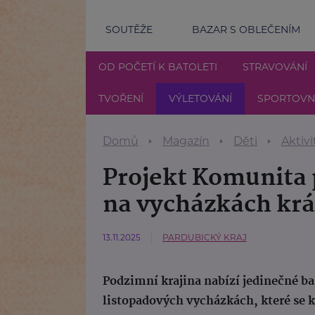
SOUTĚŽE
BAZAR S OBLEČENÍM
OD POČETÍ K BATOLETI
STRAVOVÁNÍ
TVOŘENÍ
VÝLETOVÁNÍ
SPORTOVNÍ
Domů
Magazín
Děti
Aktivi
Projekt Komunita 
na vycházkách krá
13.11.2025
PARDUBICKÝ KRAJ
Podzimní krajina nabízí jedinečné ba
listopadových vycházkách, které se k