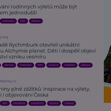
vání rodinných výletů může být
em jednodušší
Cestování
Děti
Rodina
ý kraj
adě Rychmburk otevřeli unikátní
u Alchymie planet. Děti i dospělí objeví
ství vzniku vesmíru
Aktivity
Cestování
Děti
Kultura
Vzdělání
Zábava
eMaminy.cz
iny plné zážitků. Inspirace na výlety,
ii i objevování Česka
Děti
Dovolená
Prázdniny
Rodina
Zábava