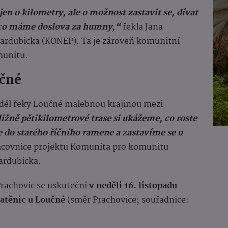
en o kilometry, ale o možnost zastavit se, dívat
o, co máme doslova za humny,“
řekla Jana
Pardubicka (KONEP). Ta je zároveň komunitní
munitu.
učné
odél řeky Loučné malebnou krajinou mezi
ližně pětikilometrové trase si ukážeme, co roste
 do starého říčního ramene a zastavíme se u
acovnice projektu Komunita pro komunitu
ardubicka.
rachovic se uskuteční
v neděli 16. listopadu
latěnic u Loučné
(směr Prachovice; souřadnice: