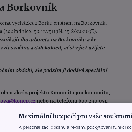
a Borkovník
konat vycházka z Borku směrem na Borkovník.
u
(souřadnice: 50.1275119N, 15.8620203E).
znikajícího arboreta na Borkovníku a ke
ít svačinu a dalekohled, ať si výlet užijete
očním období, ale podzim jí dodává speciální
o obou akcí z projektu Komunita pro komunitu,
rova@konep.cz
nebo na telefonu 607 230 051.
Maximální bezpečí pro vaše soukromí
K personalizaci obsahu a reklam, poskytování funkcí so
jektu
Místní akční skupiny (MAS) Regionu