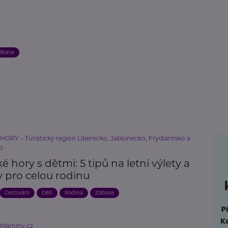
ábava
HORY – Turistický region Liberecko, Jablonecko, Frýdlantsko a
o
ké hory s dětmi: 5 tipů na letní výlety a
y pro celou rodinu
Cestování
Děti
Rodina
Zábava
eMaminy.cz