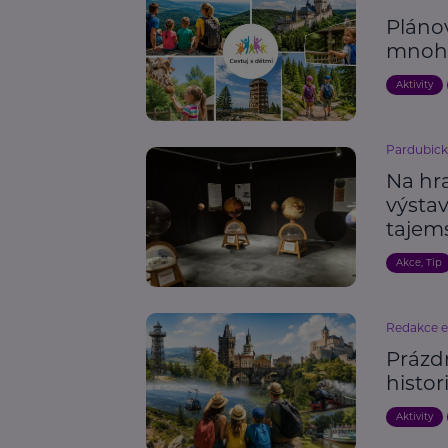
Pláno
mnoh
Aktivity
Pardubick
Na hr
výstav
tajem
Akce, Tip
Redakce 
Prázdn
histor
Aktivity