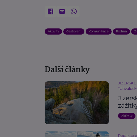
Aktivity
Cestování
Komunikace
Rodina
Z
Další články
JIZERSKÉ 
Tanvaldsk
Jizers
zážitk
Aktivity
Redakce 