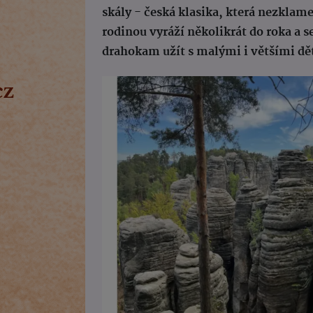
skály - česká klasika, která nezkla
rodinou vyráží několikrát do roka a se
drahokam užít s malými i většími d