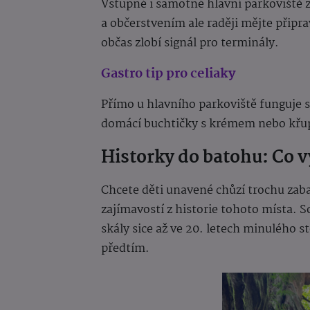
Vstupné i samotné hlavní parkoviště z
a občerstvením ale raději mějte připr
občas zlobí signál pro terminály.
Gastro tip pro celiaky
Přímo u hlavního parkoviště funguje s
domácí buchtičky s krémem nebo křup
Historky do batohu: Co 
Chcete děti unavené chůzí trochu zaba
zajímavostí z historie tohoto místa. 
skály sice až ve 20. letech minulého s
předtím.