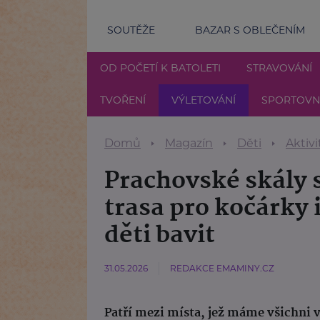
SOUTĚŽE
BAZAR S OBLEČENÍM
OD POČETÍ K BATOLETI
STRAVOVÁNÍ
TVOŘENÍ
VÝLETOVÁNÍ
SPORTOVNÍ
Domů
Magazín
Děti
Aktivi
Prachovské skály s
trasa pro kočárky 
děti bavit
31.05.2026
REDAKCE EMAMINY.CZ
Patří mezi místa, jež máme všichni 