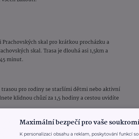
i Prachovských skal pro krátkou procházku a
chovských skal. Trasa je dlouhá asi 1,5km a
 45 minut.
 trasou pro rodiny se staršími dětmi nebo aktivní
nete klidnou chůzí za 1,5 hodiny a cestou uvidíte
Maximální bezpečí pro vaše soukromí
K personalizaci obsahu a reklam, poskytování funkcí so
 skalními masívy
s vyhlídkami. Časová náročnost