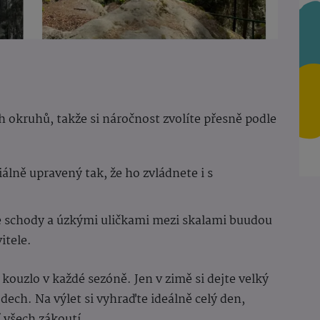
h okruhů, takže si náročnost zvolíte přesně podle
álně upravený tak, že ho zvládnete i s
e schody a úzkými uličkami mezi skalami buudou
itele.
 kouzlo v každé sezóně. Jen v zimě si dejte velký
ch. Na výlet si vyhraďte ideálně celý den,
 všech zákoutí.