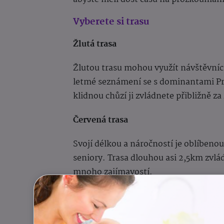
Vyberete si trasu
Žlutá trasa
Žlutou trasu mohou využít návštěvníc
letmé seznámení se s dominantami Pra
klidnou chůzí ji zvládnete přibližně za
Červená trasa
Svojí délkou a náročností je oblíbenou
seniory. Trasa dlouhou asi 2,5km zvlád
mnoho zajímavostí.
Zelená trasa
Zelená trasa je nejzajímavější cestou