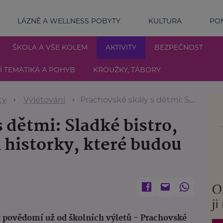
LÁZNĚ A WELLNESS POBYTY
KULTURA
POM
ŠKOLA A VŠE KOLEM
AKTIVITY
BEZPEČNOST
 TEMATIKA A POHYB
KROUŽKY, TÁBORY
ty
Výletování
Prachovské skály s dětmi: Sladké bistro, trasa pro kočárky i historky, které budou děti bavit
 dětmi: Sladké bistro,
i historky, které budou
v povědomí už od školních výletů - Prachovské