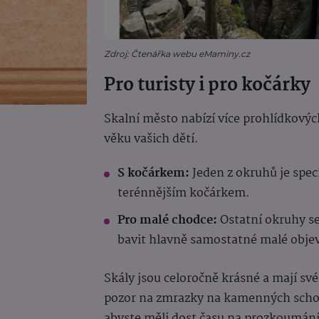
Zdroj: Čtenářka webu eMaminy.cz
Pro turisty i pro kočárky
Skalní město nabízí více prohlídkovýc
věku vašich dětí.
S kočárkem:
Jeden z okruhů je speci
terénnějším kočárkem.
Pro malé chodce:
Ostatní okruhy s
bavit hlavně samostatné malé objev
Skály jsou celoročně krásné a mají své
pozor na zmrazky na kamenných schode
abyste měli dost času na prozkoumání