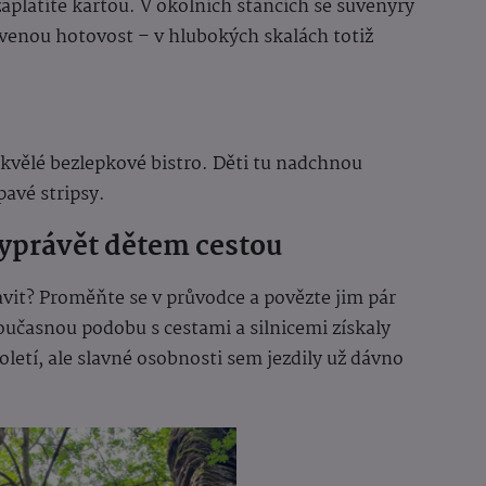
aplatíte kartou. V okolních stáncích se suvenýry
avenou hotovost – v hlubokých skalách totiž
kvělé bezlepkové bistro. Děti tu nadchnou
avé stripsy.
vyprávět dětem cestou
vit? Proměňte se v průvodce a povězte jim pár
Současnou podobu s cestami a silnicemi získaly
toletí, ale slavné osobnosti sem jezdily už dávno