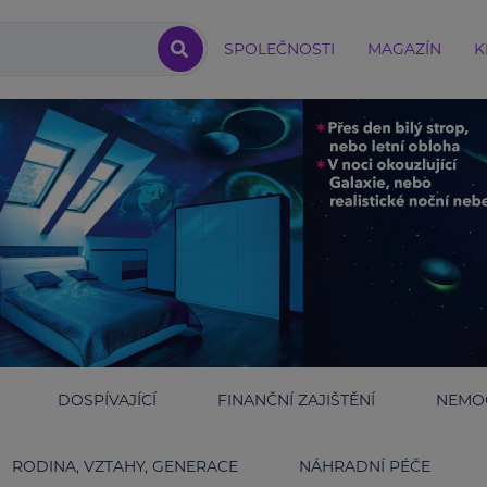
SPOLEČNOSTI
MAGAZÍN
K
DOSPÍVAJÍCÍ
FINANČNÍ ZAJIŠTĚNÍ
NEMOC
RODINA, VZTAHY, GENERACE
NÁHRADNÍ PÉČE