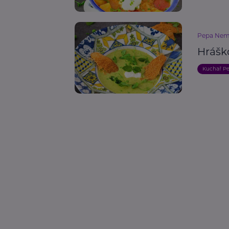
Pepa Nem
Hrášk
Kuchař P