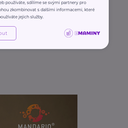
eb používáte, sdílíme se svými partnery pro
 mohou zkombinovat s dalšími informacemi, které
oužíváte jejich služby.
out