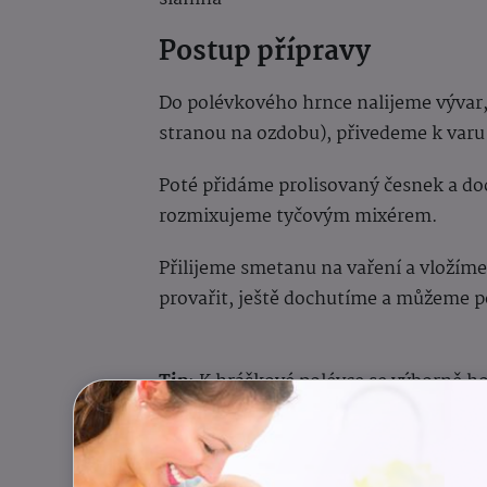
Postup přípravy
Do polévkového hrnce nalijeme vývar,
stranou na ozdobu), přivedeme k varu 
Poté přidáme prolisovaný česnek a do
rozmixujeme tyčovým mixérem.
Přilijeme smetanu na vaření a vložím
provařit, ještě dochutíme a můžeme p
Tip
: K hráškové polévce se výborně h
nakrájený na kostičky, případně na k