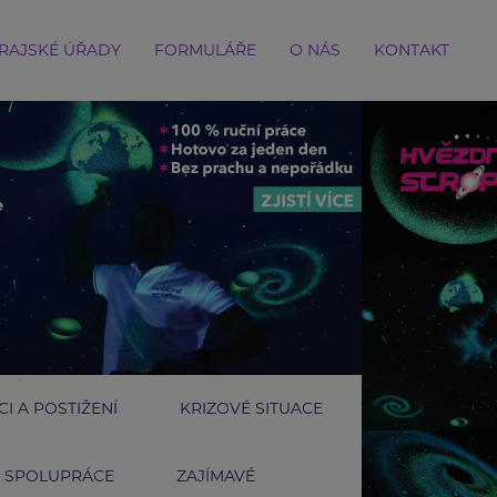
RAJSKÉ ÚŘADY
FORMULÁŘE
O NÁS
KONTAKT
I A POSTIŽENÍ
KRIZOVÉ SITUACE
SPOLUPRÁCE
ZAJÍMAVÉ