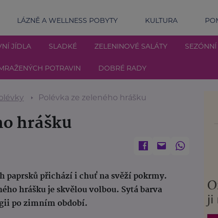
LÁZNĚ A WELLNESS POBYTY
KULTURA
POM
NÍ JÍDLA
SLADKÉ
ZELENINOVÉ SALÁTY
SEZÓNNÍ
MRAŽENÝCH POTRAVIN
DOBRÉ RADY
olévky
Polévka ze zeleného hrášku
ho hrášku
h paprsků přichází i chuť na svěží pokrmy.
ého hrášku je skvělou volbou. Sytá barva
gii po zimním období.