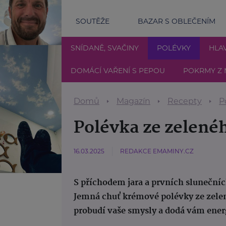
SOUTĚŽE
BAZAR S OBLEČENÍM
SNÍDANĚ, SVAČINY
POLÉVKY
HLAV
DOMÁCÍ VAŘENÍ S PEPOU
POKRMY Z 
Domů
Magazín
Recepty
P
Polévka ze zelené
16.03.2025
REDAKCE EMAMINY.CZ
S příchodem jara a prvních slunečníc
Jemná chuť krémové polévky ze zelen
probudí vaše smysly a dodá vám ener