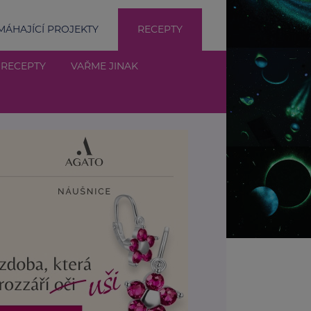
ÁHAJÍCÍ PROJEKTY
RECEPTY
 RECEPTY
VAŘME JINAK