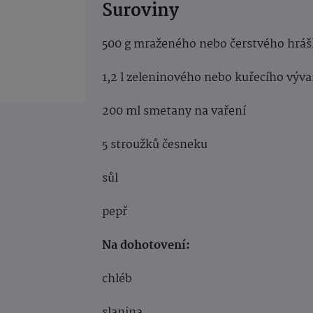
Suroviny
500 g mraženého nebo čerstvého hrá
1,2 l zeleninového nebo kuřecího výva
200 ml smetany na vaření
5 stroužků česneku
sůl
pepř
Na dohotovení:
chléb
slanina