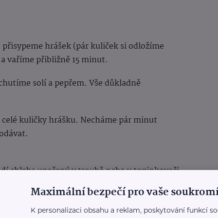
 přisypeme hrášek (pár kuliček si odložíme
a vaříme přibližně 15 minut.
chutíme solí a pepřem. Vše důkladně
e celé kuličky hrášku. Necháme pár minut
odávat.
odí chleba upečený v troubě nebo v topinkovači
ousky nakrájená a opražená slanina.
Maximální bezpečí pro vaše soukromí
K personalizaci obsahu a reklam, poskytování funkcí so