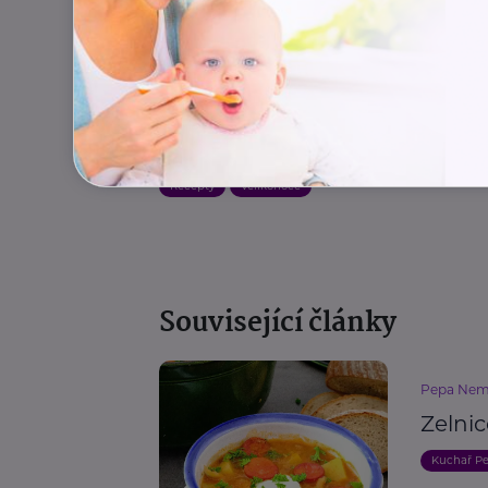
Autor: redakce eMaminy
Recepty
Velikonoce
Související články
Pepa Nem
Zelnic
Kuchař P