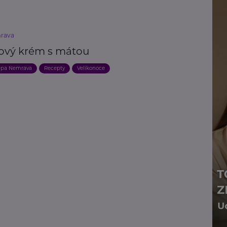
rava
ový krém s mátou
epa Nemrava
Recepty
Velikonoce