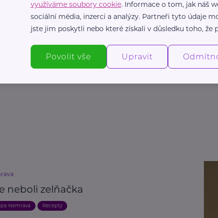
využíváme soubory cookie
. Informace o tom, jak náš w
sociální média, inzerci a analýzy. Partneři tyto údaje
jste jim poskytli nebo které získali v důsledku toho, že p
Povolit vše
Upravit
Odmítn
rava
e neboli zelňačka
epa Nemrava
Recepty