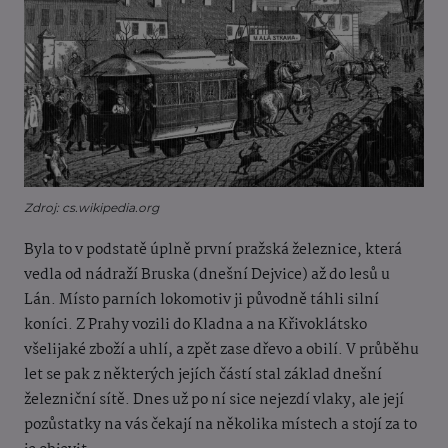
Zdroj: cs.wikipedia.org
Byla to v podstatě úplně první pražská železnice, která
vedla od nádraží Bruska (dnešní Dejvice) až do lesů u
Lán. Místo parních lokomotiv ji původně táhli silní
koníci. Z Prahy vozili do Kladna a na Křivoklátsko
všelijaké zboží a uhlí, a zpět zase dřevo a obilí. V průběhu
let se pak z některých jejích částí stal základ dnešní
železniční sítě. Dnes už po ní sice nejezdí vlaky, ale její
pozůstatky na vás čekají na několika místech a stojí za to