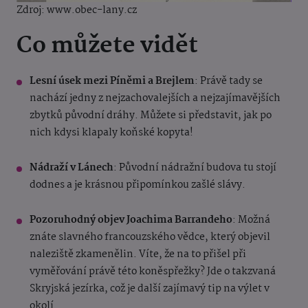
Zdroj: www.obec-lany.cz
Co můžete vidět
Lesní úsek mezi Píněmi a Brejlem
: Právě tady se
nachází jedny z nejzachovalejších a nejzajímavějších
zbytků původní dráhy. Můžete si představit, jak po
nich kdysi klapaly koňské kopyta!
Nádraží v Lánech
: Původní nádražní budova tu stojí
dodnes a je krásnou připomínkou zašlé slávy.
Pozoruhodný objev Joachima Barrandeho
: Možná
znáte slavného francouzského vědce, který objevil
naleziště zkamenělin. Víte, že na to přišel při
vyměřování právě této koněspřežky? Jde o takzvaná
Skryjská jezírka, což je další zajímavý tip na výlet v
okolí.