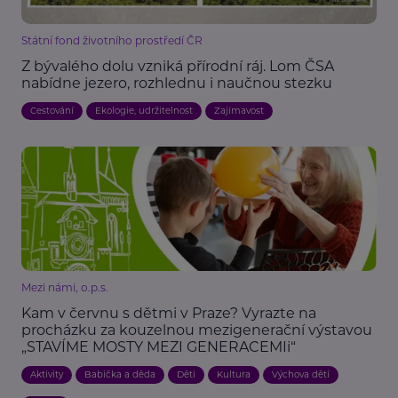
Státní fond životního prostředí ČR
Z bývalého dolu vzniká přírodní ráj. Lom ČSA
nabídne jezero, rozhlednu i naučnou stezku
Cestování
Ekologie, udržitelnost
Zajímavost
Mezi námi, o.p.s.
Kam v červnu s dětmi v Praze? Vyrazte na
procházku za kouzelnou mezigenerační výstavou
„STAVÍME MOSTY MEZI GENERACEMIi“
Aktivity
Babička a děda
Děti
Kultura
Výchova dětí