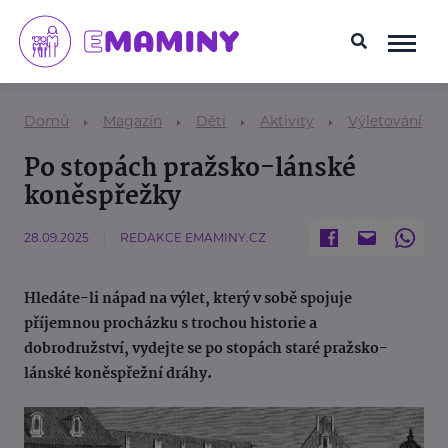
Domů
Magazín
Děti
Aktivity
Výletování
Po stopách pražsko-lánské
koněspřežky
28.09.2025
REDAKCE EMAMINY.CZ
Hledáte-li nápad na výlet, který v sobě spojuje
příjemnou procházku s trochou historie a
dobrodružství, vydejte se po stopách staré pražsko-
lánské koněspřežní dráhy.