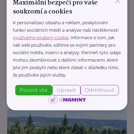
×
Maximální bezpečí pro vaše
Akce, Tip
Aktivity
Cestování
Děti
Kultura
Vzdělání
soukromí a cookies
Zábava
K personalizaci obsahu a reklam, poskytování
funkcí sociálních médií a analýze naší návštěvnosti
využíváme soubory cookie
. Informace o tom, jak
náš web používáte, sdílíme se svými partnery pro
sociální média, inzerci a analýzy. Partneři tyto údaje
mohou zkombinovat s dalšími informacemi, které
jste jim poskytli nebo které získali v důsledku toho,
Redakce eMaminy.cz
že používáte jejich služby.
Prázdniny plné zážitků. Inspirace na výlety, historii
i objevování Česka
Povolit vše
Upravit
Odmítnout
Aktivity
Děti
Dovolená
Prázdniny
Rodina
Zábava