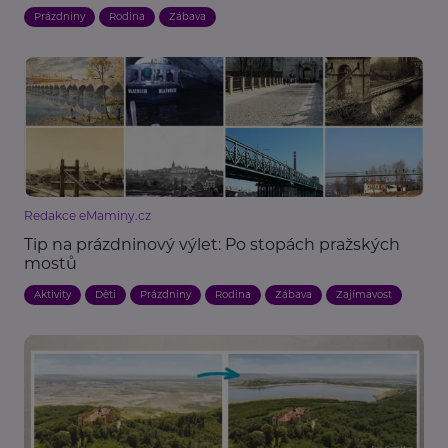
Prázdniny
Rodina
Zábava
Redakce eMaminy.cz
Tip na prázdninový výlet: Po stopách pražských
mostů
Aktivity
Děti
Prázdniny
Rodina
Zábava
Zajímavost