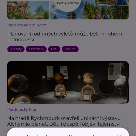
Redakce eMaminy.cz
Plánování rodinných výletů může být mnohem
jednodušší
Aktivity
Cestování
Děti
Rodina
Pardubický kraj
Na hradě Rychmburk otevřeli unikátní výstavu
Alchymie planet. Děti i dospělí objeví tajemství
vzniku vesmíru