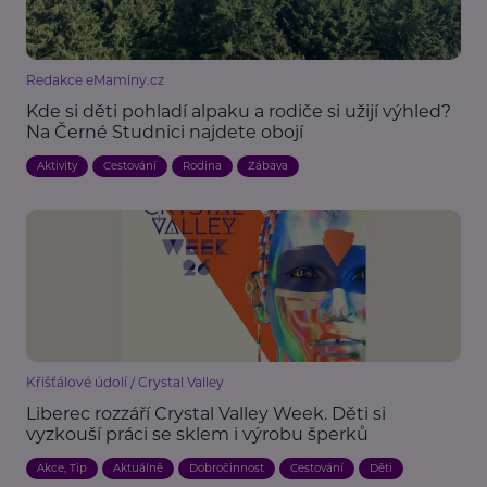
Redakce eMaminy.cz
Kde si děti pohladí alpaku a rodiče si užijí výhled?
Na Černé Studnici najdete obojí
Aktivity
Cestování
Rodina
Zábava
Křišťálové údolí / Crystal Valley
Liberec rozzáří Crystal Valley Week. Děti si
vyzkouší práci se sklem i výrobu šperků
Akce, Tip
Aktuálně
Dobročinnost
Cestování
Děti