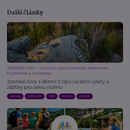
Další články
JIZERSKÉ HORY – Turistický region Liberecko, Jablonecko,
Frýdlantsko a Tanvaldsko
Jizerské hory s dětmi: 5 tipů na letní výlety a
zážitky pro celou rodinu
Aktivity
Cestování
Děti
Rodina
Zábava