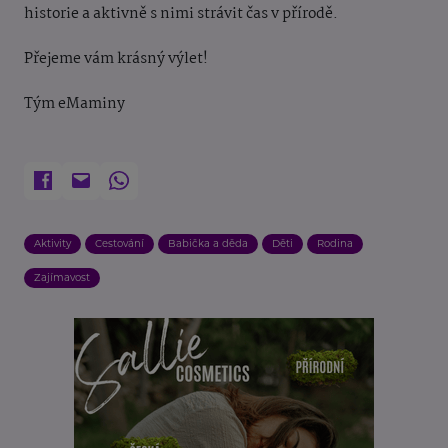
historie a aktivně s nimi strávit čas v přírodě.
Přejeme vám krásný výlet!
Tým eMaminy
Aktivity
Cestování
Babička a děda
Děti
Rodina
Zajímavost