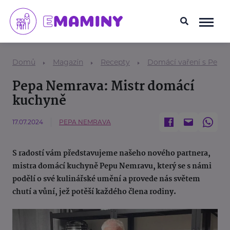
Domů
Magazín
Recepty
Domácí vaření s Pepo
Pepa Nemrava: Mistr domácí
kuchyně
17.07.2024
PEPA NEMRAVA
S radostí vám představujeme našeho nového partnera,
mistra domácí kuchyně Pepu Nemravu, který se s námi
podělí o své kulinářské umění a provede nás světem
chutí a vůní, jež potěší každého člena rodiny.