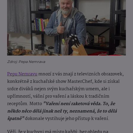
Zdroj: Pepa Nemrava
Pepu Nemravu
mnozí z vás znají z televizních obrazovek,
konkrétně z kuchařské show MasterChef, kde si získal
srdce diváků nejen svým kuchařským umem, ale i
upřímností, vášní pro vaření a láskou k tradičním
receptům. Motto
"Vaření není raketová věda. To, že
někdo něco dělá jinak než ty, neznamená, že to dělá
špatně"
dokonale vystihuje jeho přístup k vaření.
Věří, že v kuchyni má místo každý, bez ohledu na