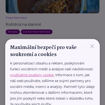
Pepa Nemrava
Roštěná na slanině
Recepty
Kuchař Pepa Nemrava
×
Maximální bezpečí pro vaše
soukromí a cookies
K personalizaci obsahu a reklam, poskytování
funkcí sociálních médií a analýze naší návštěvnosti
využíváme soubory cookie
. Informace o tom, jak
Pepa Nemrava
náš web používáte, sdílíme se svými partnery pro
Segedínský guláš
sociální média, inzerci a analýzy. Partneři tyto údaje
mohou zkombinovat s dalšími informacemi, které
Kuchař Pepa Nemrava
Recepty
jste jim poskytli nebo které získali v důsledku toho,
že používáte jejich služby.