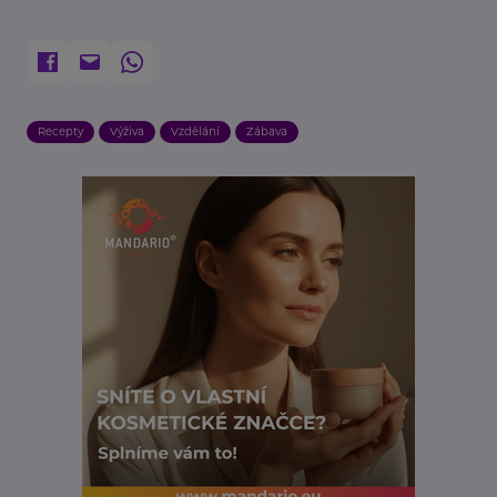
Recepty
Výživa
Vzdělání
Zábava