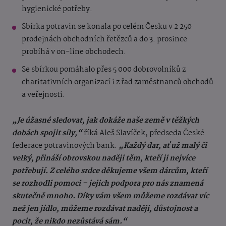
hygienické potřeby.
Sbírka potravin se konala po celém Česku v 2 250
prodejnách obchodních řetězců a do 3. prosince
probíhá v on-line obchodech.
Se sbírkou pomáhalo přes 5 000 dobrovolníků z
charitativních organizací i z řad zaměstnanců obchodů
a veřejnosti.
„Je úžasné sledovat, jak dokáže naše země v těžkých
dobách spojit síly,“
říká Aleš Slavíček, předseda České
federace potravinových bank.
„Každý dar, ať už malý či
velký, přináší obrovskou naději těm, kteří ji nejvíce
potřebují. Z celého srdce děkujeme všem dárcům, kteří
se rozhodli pomoci – jejich podpora pro nás znamená
skutečně mnoho. Díky vám všem můžeme rozdávat víc
než jen jídlo, můžeme rozdávat naději, důstojnost a
pocit, že nikdo nezůstává sám.“