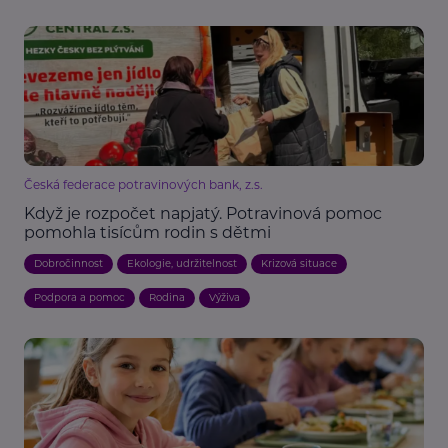
Česká federace potravinových bank, z.s.
Když je rozpočet napjatý. Potravinová pomoc
pomohla tisícům rodin s dětmi
Dobročinnost
Ekologie, udržitelnost
Krizová situace
Podpora a pomoc
Rodina
Výživa