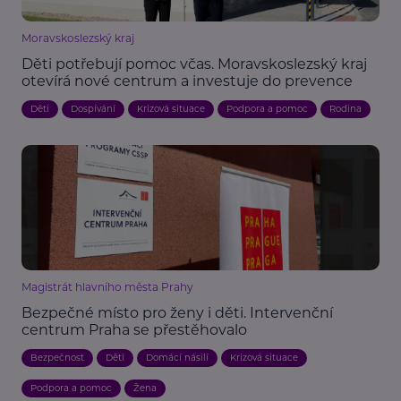
Moravskoslezský kraj
Děti potřebují pomoc včas. Moravskoslezský kraj
otevírá nové centrum a investuje do prevence
Děti
Dospívání
Krizová situace
Podpora a pomoc
Rodina
Magistrát hlavního města Prahy
Bezpečné místo pro ženy i děti. Intervenční
centrum Praha se přestěhovalo
Bezpečnost
Děti
Domácí násilí
Krizová situace
Podpora a pomoc
Žena