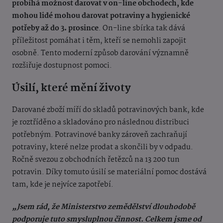
probíhá možnost darovat v on-line obchodech, kde
mohou lidé mohou darovat potraviny a hygienické
potřeby až do 3. prosince
. On-line sbírka tak dává
příležitost pomáhat i těm, kteří se nemohli zapojit
osobně. Tento moderní způsob darování významně
rozšiřuje dostupnost pomoci.
Úsilí, které mění životy
Darované zboží míří do skladů potravinových bank, kde
je roztříděno a skladováno pro následnou distribuci
potřebným. Potravinové banky zároveň zachraňují
potraviny, které nelze prodat a skončili by v odpadu.
Ročně svezou z obchodních řetězců na 13 200 tun
potravin. Díky tomuto úsilí se materiální pomoc dostává
tam, kde je nejvíce zapotřebí.
„Jsem rád, že Ministerstvo zemědělství dlouhodobě
podporuje tuto smysluplnou činnost. Celkem jsme od