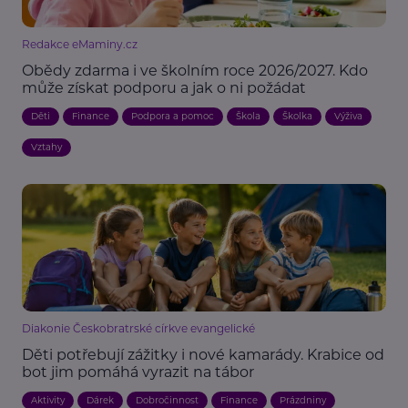
Redakce eMaminy.cz
Obědy zdarma i ve školním roce 2026/2027. Kdo
může získat podporu a jak o ni požádat
Děti
Finance
Podpora a pomoc
Škola
Školka
Výživa
Vztahy
Diakonie Českobratrské církve evangelické
Děti potřebují zážitky i nové kamarády. Krabice od
bot jim pomáhá vyrazit na tábor
Aktivity
Dárek
Dobročinnost
Finance
Prázdniny