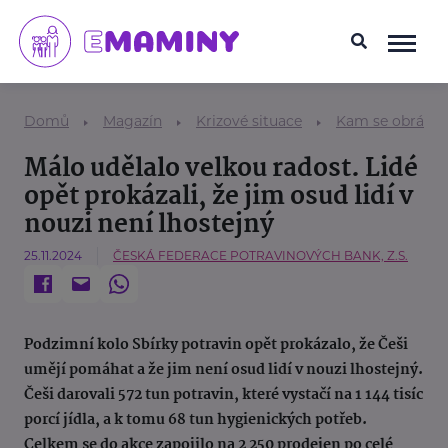
Domů
Magazín
Krizové situace
Kam se obrátit
Málo udělalo velkou radost. Lidé
opět prokázali, že jim osud lidí v
nouzi není lhostejný
25.11.2024
ČESKÁ FEDERACE POTRAVINOVÝCH BANK, Z.S.
Podzimní kolo Sbírky potravin opět prokázalo, že Češi
umějí pomáhat a že jim není osud lidí v nouzi lhostejný.
Češi darovali 572 tun potravin, které vystačí na 1 144 tisíc
porcí jídla, a k tomu 68 tun hygienických potřeb.
Celkem se do akce zapojilo na 2 250 prodejen po celé