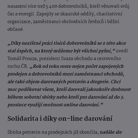
nasazení více než 5 400 dobrovolníků, kteří věnovali svůj
čas a energii. Zapojily se skautské oddíly, charitativní
organizace, zaměstnanci obchodních řetězců i běžní
občané.
„Díky nezištné práci tisíců dobrovolníků se z této akce
stal úspěch, na který můžeme být všichni pyšní,“
uvedl
Tomáš Prouza, prezident Svazu obchodu a cestovního
ruchu ČR.
„Rok od roku roste nejen počet zapojených
prodejen a dobrovolníků mezi zaměstnanci obchodů,
ale také objem darovaných potravin a drogerie. Chci
moc poděkovat všem, kteří darovali jakoukoliv drobnost
během sobotní sbírky nebo kteří pro darování až do 3.
prosince využijí možnost online darování.“
Solidarita i díky on-line darování
Sbírka potravin na prodejnách již skončila,
nadále ale