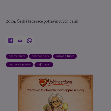
Zdroj: Česká federace potravinových bank
Dobročinnost
Dobrovolnictví
Krizová situace
Podpora a pomoc
Zajímavost