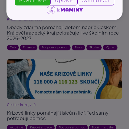
Povolit vše
Upravit
Odmítnout
Královéhradecký kraj
Obědy zdarma pomáhají dětem napříč Českem.
Královéhradecký kraj pokračuje i ve školním roce
2026–2027
Děti
Finance
Podpora a pomoc
Škola
Školka
Výživa
Cesta z krize, z. ú.
Krizové linky pomáhají tisícům lidí. Teď samy
potřebují pomoc
Aktuálně
Krizová situace
Podpora a pomoc
Sociální služby