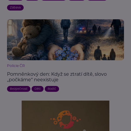
Zábava
Policie ČR
Pomněnkový den: Když se ztratí dítě, slovo
„počkáme“ neexistuje
Bezpečnost
Děti
Rodič