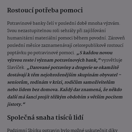
Rostoucí potřeba pomoci
Potravinové banky čelí v poslední době mnoha výzvám.
Svou nezastupitelnou roli sehrály při zajišťování
humanitární materiální pomoci během povodní. Zároveň
poslední měsíce zaznamenávají celorepublikově rostoucí
poptávku po potravinové pomoci.
„S každou novou
výzvou roste i význam potravinových bank,“
vysvětluje
Slavíček.
„Darované potraviny a drogerie se okamžitě
dostávají k těm nejohroženějším skupinám obyvatel –
seniorům, rodinám v krizi, rodičům samoživitelům
nebo lidem bez domova. Každý dar znamená, že někdo
další má šanci projít těžkým obdobím s větším pocitem
jistoty.“
Společná snaha tisíců lidí
Podzimní Sbírku potravin bylo možné uskutečnit díky