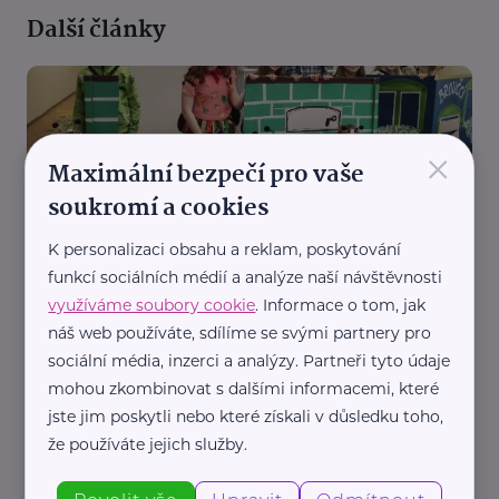
Další články
×
Maximální bezpečí pro vaše
soukromí a cookies
Pardubický kraj
K personalizaci obsahu a reklam, poskytování
Děti potřebují víc než jen kroužky. Jeden projekt
funkcí sociálních médií a analýze naší návštěvnosti
jim dává bezpečné zázemí, druhý nabízí pomoc v
využíváme soubory cookie
. Informace o tom, jak
krizi
náš web používáte, sdílíme se svými partnery pro
Děti
Dospívání
Komunikace
Podpora a pomoc
Vztahy
sociální média, inzerci a analýzy. Partneři tyto údaje
mohou zkombinovat s dalšími informacemi, které
jste jim poskytli nebo které získali v důsledku toho,
že používáte jejich služby.