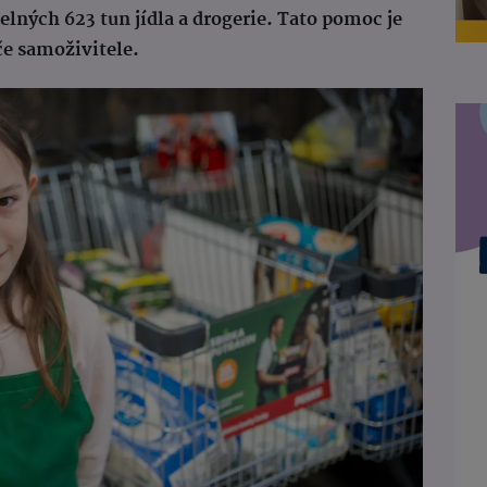
elných 623 tun jídla a drogerie. Tato pomoc je
če samoživitele.