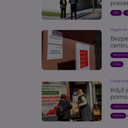
preve
Děti
D
Magistrát
Bezpeč
centr
Bezpečno
Žena
Česká fede
Když j
pomoc
Dobročin
Rodina