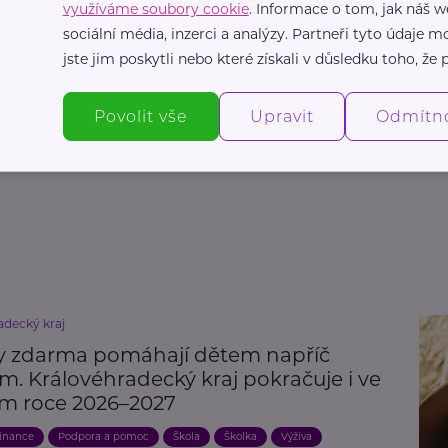
eská federace potravinových bank
)
využíváme soubory cookie
. Informace o tom, jak náš w
sociální média, inzerci a analýzy. Partneři tyto údaje
jste jim poskytli nebo které získali v důsledku toho, že p
Povolit vše
Upravit
Odmítn
Výživa
Samoživitel/ka
Krizová situace
adecký kraj
 zdarma pomáhají dětem napříč
m. Královéhradecký kraj pokračuje i ve
ím roce 2026–2027
inance
Podpora a pomoc
Škola
Školka
Výživa