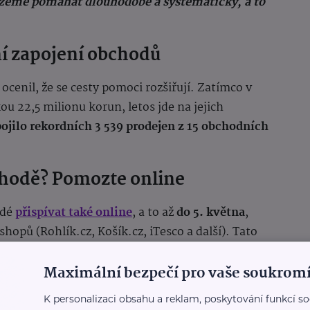
kážeme pomáhat dlouhodobě a systematicky, a to
ní zapojení obchodů
cenil, že se cesty pomoci rozšiřují. Zatímco v
u 22,5 milionu korun, letos jde na jejich
pojilo rekordních 3 539 prodejen z 15 obchodních
bchodě? Pomozte online
idé
přispívat také online
, a to až
do 5. května
,
opů (Rohlík.cz, Košík.cz, iTesco a další). Tato
ěm, kteří se nemohli dostavit osobně.
Maximální bezpečí pro vaše soukromí
K personalizaci obsahu a reklam, poskytování funkcí so