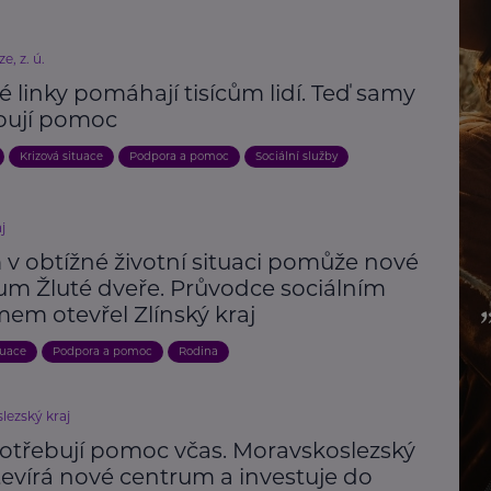
ze, z. ú.
é linky pomáhají tisícům lidí. Teď samy
bují pomoc
Krizová situace
Podpora a pomoc
Sociální služby
j
 v obtížné životní situaci pomůže nové
um Žluté dveře. Průvodce sociálním
em otevřel Zlínský kraj
tuace
Podpora a pomoc
Rodina
lezský kraj
potřebují pomoc včas. Moravskoslezský
tevírá nové centrum a investuje do