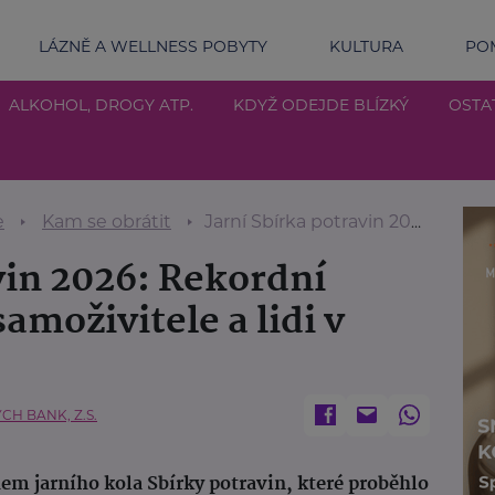
LÁZNĚ A WELLNESS POBYTY
KULTURA
POM
ALKOHOL, DROGY ATP.
KDYŽ ODEJDE BLÍZKÝ
OSTA
e
Kam se obrátit
Jarní Sbírka potravin 2026: Rekordní pomoc pro rodiče samoživitele a lidi v nouzi
vin 2026: Rekordní
amoživitele a lidi v
H BANK, Z.S.
hem jarního kola Sbírky potravin, které proběhlo