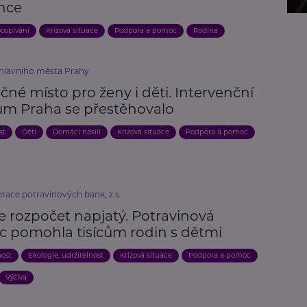
nce
ospívání
Krizová situace
Podpora a pomoc
Rodina
 hlavního města Prahy
né místo pro ženy i děti. Intervenční
um Praha se přestěhovalo
st
Děti
Domácí násilí
Krizová situace
Podpora a pomoc
race potravinových bank, z.s.
e rozpočet napjatý. Potravinová
 pomohla tisícům rodin s dětmi
nost
Ekologie, udržitelnost
Krizová situace
Podpora a pomoc
Výživa