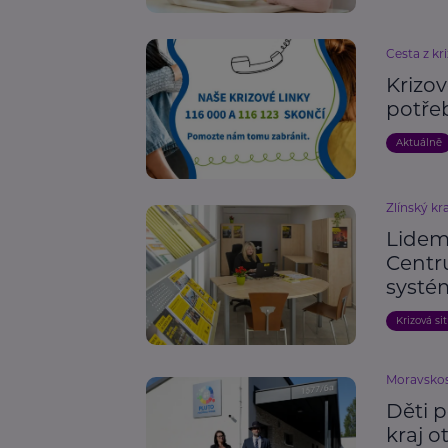
Cesta z kri
Krizov
potře
Aktuálně
Zlínský kra
Lidem
Centr
systém
Krizová si
Moravskos
Děti 
kraj o