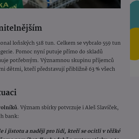
nitelnějším
onal loňských 518 tun. Celkem se vybralo 559 tun
ogerie. Pomoc nyní putuje přímo do skladů
buuje potřebným. Významnou skupinu příjemců
mi dětmi, kteří představují přibližně 63 % všech
tuaci
volníků
.
Význam sbírky potvrzuje i Aleš Slavíček,
ch bank:
i jistotu a naději pro lidi, kteří se ocitli v těžké