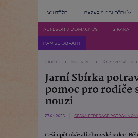
SOUTĚŽE
BAZAR S OBLEČENÍM
AGRESOR V DOMÁCNOSTI
ŠIKANA
KAM SE OBRÁTIT
Domů
Magazín
Krizové situac
Jarní Sbírka potra
pomoc pro rodiče s
nouzi
27.04.2026
ČESKÁ FEDERACE POTRAVINOVÝC
Češi opět ukázali obrovské srdce. Bě