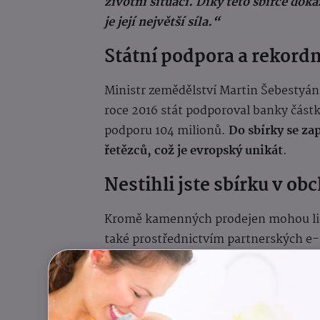
životní situaci. Díky této sbírce do
je její největší síla.“
Státní podpora a rekord
Ministr zemědělství Martin Šebestyán o
roce 2016 stát podporoval banky částko
podporu 104 milionů.
Do sbírky se za
řetězců, což je evropský unikát
.
Nestihli jste sbírku v o
Kromě kamenných prodejen mohou l
také
prostřednictvím partnerských e-sh
forma darování umožňuje zapojení i t