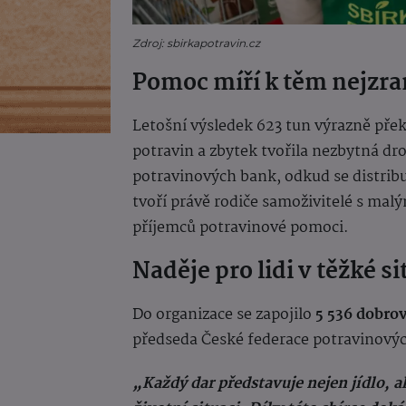
Zdroj: sbirkapotravin.cz
Pomoc míří k těm nejzra
Letošní výsledek 623 tun výrazně přek
potravin a zbytek tvořila nezbytná dr
potravinových bank, odkud se distri
tvoří právě rodiče samoživitelé s malý
příjemců potravinové pomoci.
Naděje pro lidi v těžké si
Do organizace se zapojilo
5 536 dobro
předseda České federace potravinový
„Každý dar představuje nejen jídlo, ale 