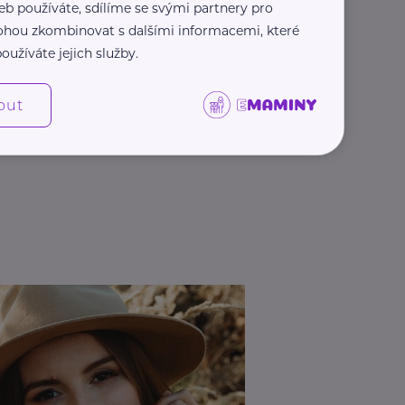
eb používáte, sdílíme se svými partnery pro
 mohou zkombinovat s dalšími informacemi, které
oužíváte jejich služby.
out