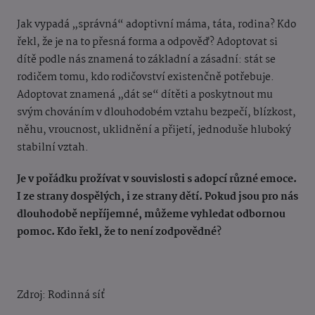
Jak vypadá „správná“ adoptivní máma, táta, rodina? Kdo
řekl, že je na to přesná forma a odpověď? Adoptovat si
dítě podle nás znamená to základní a zásadní: stát se
rodičem tomu, kdo rodičovství existenčně potřebuje.
Adoptovat znamená „dát se“ dítěti a poskytnout mu
svým chováním v dlouhodobém vztahu bezpečí, blízkost,
něhu, vroucnost, uklidnění a přijetí, jednoduše hluboký
stabilní vztah.
Je v pořádku prožívat v souvislosti s adopcí různé emoce.
I ze strany dospělých, i ze strany dětí. Pokud jsou pro nás
dlouhodobě nepříjemné, můžeme vyhledat odbornou
pomoc. Kdo řekl, že to není zodpovědné?
Zdroj: Rodinná síť