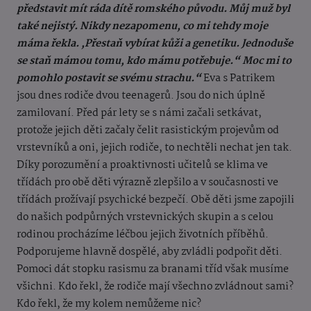
představit mít ráda dítě romského původu. Můj muž byl
také nejistý. Nikdy nezapomenu, co mi tehdy moje
máma řekla. ,Přestaň vybírat kůži a genetiku. Jednoduše
se staň mámou tomu, kdo mámu potřebuje.“ Moc mi to
pomohlo postavit se svému strachu.“
Eva s Patrikem
jsou dnes rodiče dvou teenagerů. Jsou do nich úplně
zamilovaní. Před pár lety se s námi začali setkávat,
protože jejich děti začaly čelit rasistickým projevům od
vrstevníků a oni, jejich rodiče, to nechtěli nechat jen tak.
Díky porozumění a proaktivnosti učitelů se klima ve
třídách pro obě děti výrazně zlepšilo a v současnosti ve
třídách prožívají psychické bezpečí. Obě děti jsme zapojili
do našich podpůrných vrstevnických skupin a s celou
rodinou procházíme léčbou jejich životních příběhů.
Podporujeme hlavně dospělé, aby zvládli podpořit děti.
Pomoci dát stopku rasismu za branami tříd však musíme
všichni. Kdo řekl, že rodiče mají všechno zvládnout sami?
Kdo řekl, že my kolem nemůžeme nic?