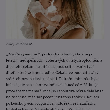
Zdroj: Rodinná síť
„Necítila jsem nic“,
poslouchám Jarku, která se po
letech „neúspěšných“ bolestivých umělých oplodnění a
dlouhého čekání na dítě najednou ocitla tváří v tvář
dítěti, které se jí nenarodilo. Čekala, že bude cítit žár v
srdci, obrovskou lásku a dojetí. Půlroční miminko bylo
krásné, ale ona si ho nezamilovala hned od začátku. Je
proto špatná máma? Dnes jsou spolu dva roky a dala by za
něj všechno, má však pocit viny z toho začátku. Kousek
po kousku ji učím odpustit si. Kdo řekl, že na začátku
hlubokých vztahů je vždy ohňostroj? Kdo řekl, že v