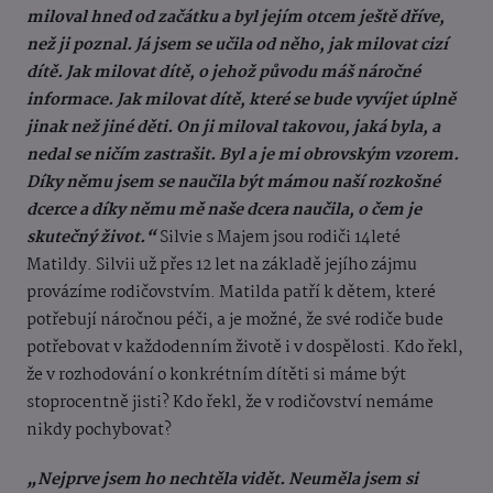
miloval hned od začátku a byl jejím otcem ještě dříve,
než ji poznal. Já jsem se učila od něho, jak milovat cizí
dítě. Jak milovat dítě, o jehož původu máš náročné
informace. Jak milovat dítě, které se bude vyvíjet úplně
jinak než jiné děti. On ji miloval takovou, jaká byla, a
nedal se ničím zastrašit. Byl a je mi obrovským vzorem.
Díky němu jsem se naučila být mámou naší rozkošné
dcerce a díky němu mě naše dcera naučila, o čem je
skutečný život.“
Silvie s Majem jsou rodiči 14leté
Matildy. Silvii už přes 12 let na základě jejího zájmu
provázíme rodičovstvím. Matilda patří k dětem, které
potřebují náročnou péči, a je možné, že své rodiče bude
potřebovat v každodenním životě i v dospělosti. Kdo řekl,
že v rozhodování o konkrétním dítěti si máme být
stoprocentně jisti? Kdo řekl, že v rodičovství nemáme
nikdy pochybovat?
„Nejprve jsem ho nechtěla vidět. Neuměla jsem si