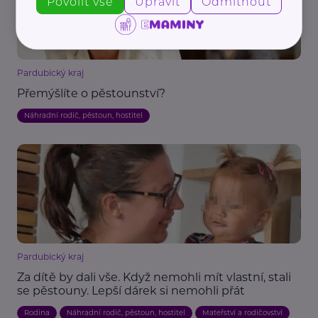
Povolit vše
Upravit
Odmítnout
Pardubický kraj
Přemýšlíte o pěstounství?
Náhradní rodič, pěstoun, hostitel
Pardubický kraj
Za dítě by dali vše. Když nemohli mít vlastní, stali
se pěstouny. Lepší dárek si nemohli přát
Rodina
Náhradní rodič, pěstoun, hostitel
Mateřství a rodičovství