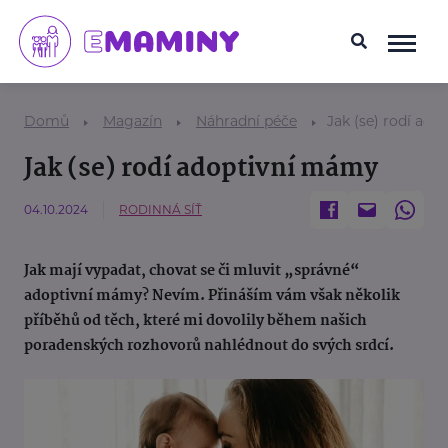
Domů
Magazín
Náhradní péče
Jak (se) rodí ad
Jak (se) rodí adoptivní mámy
04.10.2024
RODINNÁ SÍŤ
Jak mají vypadat, chovat se či mluvit „správné“
adoptivní mámy? Nevím. Přináším vám však několik
příběhů od těch, které mi dovolily během našich
poradenských rozhovorů nahlédnout do svých srdcí.