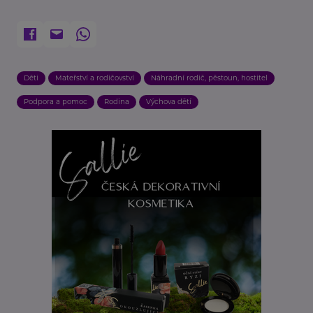
Děti
Mateřství a rodičovství
Náhradní rodič, pěstoun, hostitel
Podpora a pomoc
Rodina
Výchova dětí