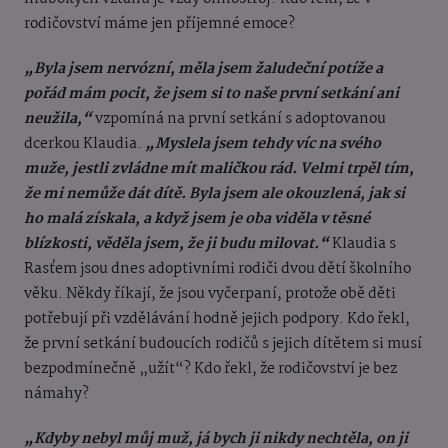
rodičovství máme jen příjemné emoce?
„Byla jsem nervózní, měla jsem žaludeční potíže a
pořád mám pocit, že jsem si to naše první setkání ani
neužila,“
vzpomíná na první setkání s adoptovanou
dcerkou Klaudia.
„Myslela jsem tehdy víc na svého
muže, jestli zvládne mít maličkou rád. Velmi trpěl tím,
že mi nemůže dát dítě. Byla jsem ale okouzlená, jak si
ho malá získala, a když jsem je oba viděla v těsné
blízkosti, věděla jsem, že ji budu milovat.“
Klaudia s
Rasťem jsou dnes adoptivními rodiči dvou dětí školního
věku. Někdy říkají, že jsou vyčerpaní, protože obě děti
potřebují při vzdělávání hodně jejich podpory. Kdo řekl,
že první setkání budoucích rodičů s jejich dítětem si musí
bezpodmínečně „užít“? Kdo řekl, že rodičovství je bez
námahy?
„Kdyby nebyl můj muž, já bych ji nikdy nechtěla, on ji