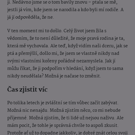
ji. Nedávno jsme se o tom bavily znovu – ptala se mě,
jestli já vím, kde jsem se narodila a kdo byli mí rodiče. A
já jí odpověděla, že ne.
V ten moment mi to došlo. Celý život jsem žila s
vědomím, že to není důležité, že moje pravá rodina je ta,
která mě vychovala. Ale teď, když vidím naši dceru, jak se
ptá a přemýšlí, došlo mi, že jsem se vlastně nikdy nad
svými vlastními kořeny pořádně nezamyslela. Jak jí
můžu říkat, že ji podpořím v hledání, když jsem to sama
nikdy neudělala? Možná je načase to změnit.
Čas zjistit víc
Po tolika letech je zvláštní se tím vůbec začít zabývat.
Možná nic nenajdu. Možná zjistím něco, co mi nebude
příjemné. Možná zjistím, že ti lidé už nejsou naživu. Ale
mám pocit, že tohle je správná chvíle to aspoň zkusit.
Protože ať už to dopadne jakkoliv, je dobré znát celou svoji