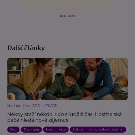
REKLAMA
Další články
Nadační fond SPOLUŽIVOT
Někdy stačí někdo, kdo si udělá čas. Hostitelská
péče hledá nové zájemce
Děti
Dospívání
Komunikace
Náhradní rodič, pěstoun, hostitel