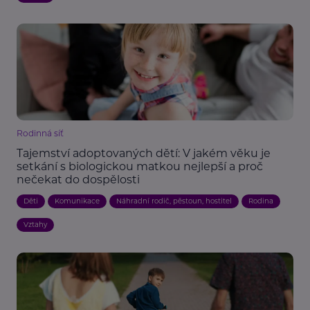
Rodinná síť
Tajemství adoptovaných dětí: V jakém věku je
setkání s biologickou matkou nejlepší a proč
nečekat do dospělosti
Děti
Komunikace
Náhradní rodič, pěstoun, hostitel
Rodina
Vztahy