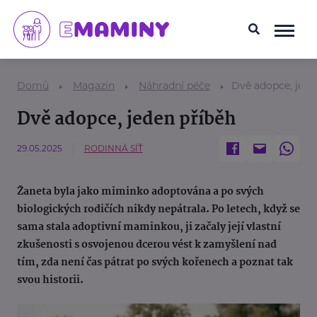
Domů
Magazín
Náhradní péče
Dvě adopce, jede
Dvě adopce, jeden příběh
29.05.2025
RODINNÁ SÍŤ
Žaneta byla jako miminko adoptována a po svých
biologických rodičích nikdy nepátrala. Po letech, když se
sama stala adoptivní maminkou, ji začaly její vlastní
zkušenosti s osvojenou dcerou vést k zamyšlení nad
tím, zda není čas pátrat po svých kořenech a poznat tak
svou historii.