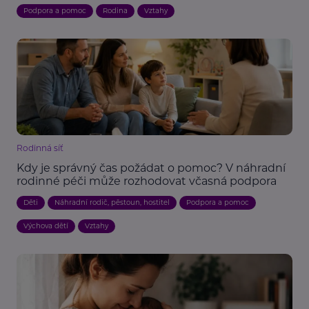
Podpora a pomoc
Rodina
Vztahy
Rodinná síť
Kdy je správný čas požádat o pomoc? V náhradní
rodinné péči může rozhodovat včasná podpora
Děti
Náhradní rodič, pěstoun, hostitel
Podpora a pomoc
Výchova dětí
Vztahy