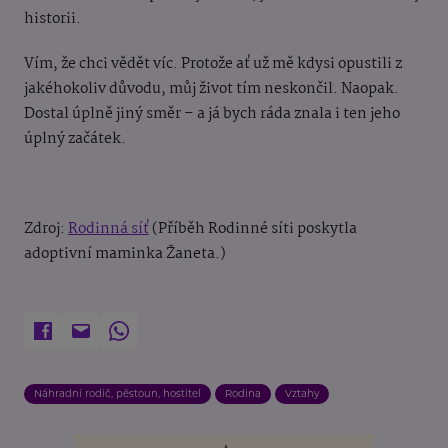
historii.
Vím, že chci vědět víc. Protože ať už mě kdysi opustili z
jakéhokoliv důvodu, můj život tím neskončil. Naopak.
Dostal úplně jiný směr – a já bych ráda znala i ten jeho
úplný začátek.
Zdroj:
Rodinná síť
(Příběh Rodinné síti poskytla
adoptivní maminka Žaneta.)
Náhradní rodič, pěstoun, hostitel
Rodina
Vztahy