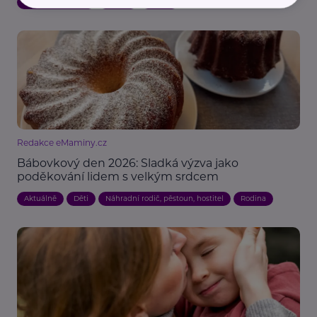
Podpora a pomoc
Rodina
Vztahy
Redakce eMaminy.cz
Bábovkový den 2026: Sladká výzva jako
poděkování lidem s velkým srdcem
Aktuálně
Děti
Náhradní rodič, pěstoun, hostitel
Rodina