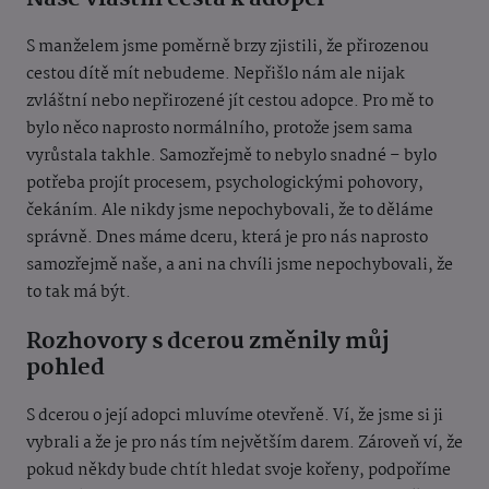
S manželem jsme poměrně brzy zjistili, že přirozenou
cestou dítě mít nebudeme. Nepřišlo nám ale nijak
zvláštní nebo nepřirozené jít cestou adopce. Pro mě to
bylo něco naprosto normálního, protože jsem sama
vyrůstala takhle. Samozřejmě to nebylo snadné – bylo
potřeba projít procesem, psychologickými pohovory,
čekáním. Ale nikdy jsme nepochybovali, že to děláme
správně. Dnes máme dceru, která je pro nás naprosto
samozřejmě naše, a ani na chvíli jsme nepochybovali, že
to tak má být.
Rozhovory s dcerou změnily můj
pohled
S dcerou o její adopci mluvíme otevřeně. Ví, že jsme si ji
vybrali a že je pro nás tím největším darem. Zároveň ví, že
pokud někdy bude chtít hledat svoje kořeny, podpoříme