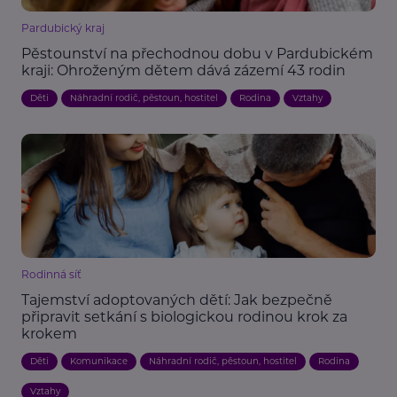
Pardubický kraj
Pěstounství na přechodnou dobu v Pardubickém
kraji: Ohroženým dětem dává zázemí 43 rodin
Děti
Náhradní rodič, pěstoun, hostitel
Rodina
Vztahy
Rodinná síť
Tajemství adoptovaných dětí: Jak bezpečně
připravit setkání s biologickou rodinou krok za
krokem
Děti
Komunikace
Náhradní rodič, pěstoun, hostitel
Rodina
Vztahy