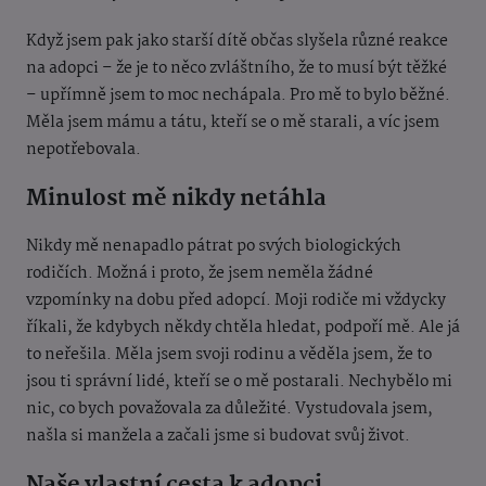
Když jsem pak jako starší dítě občas slyšela různé reakce
na adopci – že je to něco zvláštního, že to musí být těžké
– upřímně jsem to moc nechápala. Pro mě to bylo běžné.
Měla jsem mámu a tátu, kteří se o mě starali, a víc jsem
nepotřebovala.
Minulost mě nikdy netáhla
Nikdy mě nenapadlo pátrat po svých biologických
rodičích. Možná i proto, že jsem neměla žádné
vzpomínky na dobu před adopcí. Moji rodiče mi vždycky
říkali, že kdybych někdy chtěla hledat, podpoří mě. Ale já
to neřešila. Měla jsem svoji rodinu a věděla jsem, že to
jsou ti správní lidé, kteří se o mě postarali. Nechybělo mi
nic, co bych považovala za důležité. Vystudovala jsem,
našla si manžela a začali jsme si budovat svůj život.
Naše vlastní cesta k adopci