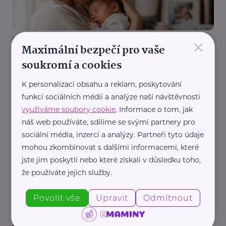
×
Rodinná síť
Maximální bezpečí pro vaše
Adoptovaná dcera se stala bříškovou maminkou
soukromí a cookies
Děti
Mateřství a rodičovství
Náhradní rodič, pěstoun, hostitel
K personalizaci obsahu a reklam, poskytování
funkcí sociálních médií a analýze naší návštěvnosti
využíváme soubory cookie
. Informace o tom, jak
náš web používáte, sdílíme se svými partnery pro
sociální média, inzerci a analýzy. Partneři tyto údaje
mohou zkombinovat s dalšími informacemi, které
jste jim poskytli nebo které získali v důsledku toho,
Nadační fond SPOLUŽIVOT
že používáte jejich služby.
Objetí, pohlazení nebo přání na dobrou noc. Věci,
které nejsou pro každé dítě samozřejmostí
Povolit vše
Upravit
Odmítnout
Děti
Dospívání
Komunikace
Náhradní rodič, pěstoun, hostitel