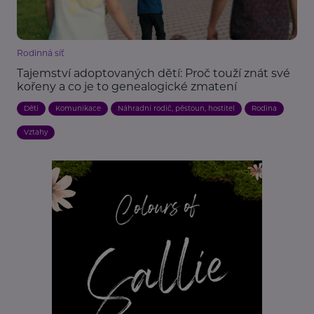
Rodinná síť
Tajemství adoptovaných dětí: Proč touží znát své
kořeny a co je to genealogické zmatení
Děti
Komunikace
Náhradní rodič, pěstoun, hostitel
Rodina
Vztahy