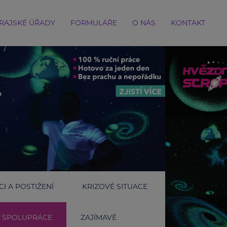
RAJSKÉ ÚŘADY
FORMULÁŘE
O NÁS
KONTAKT
I A POSTIŽENÍ
KRIZOVÉ SITUACE
SPOLUPRÁCE
ZAJÍMAVÉ