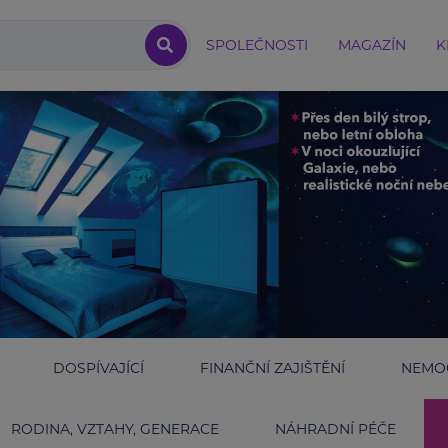
SPOLEČNOSTI
MAGAZÍN
K
DOSPÍVAJÍCÍ
FINANČNÍ ZAJIŠTĚNÍ
NEMOC
RODINA, VZTAHY, GENERACE
NÁHRADNÍ PÉČE