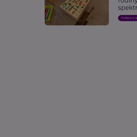
rodin
spekt
Podpora 