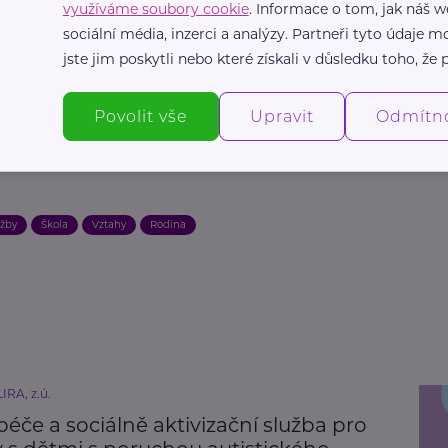
využíváme soubory cookie
. Informace o tom, jak náš w
sociální média, inzerci a analýzy. Partneři tyto údaje
jste jim poskytli nebo které získali v důsledku toho, že p
Povolit vše
Upravit
Odmítn
užby
Škola
Vztahy
Rodina
IRA, z.ú.
éče a sociálně aktivizační služba pro