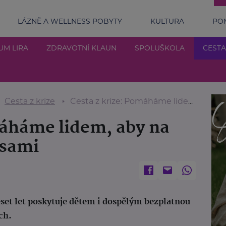
LÁZNĚ A WELLNESS POBYTY
KULTURA
POM
UM LIRA
ZDRAVOTNÍ KLAUN
SPOLUŠKOLA
CESTA
Cesta z krize
Cesta z krize: Pomáháme lidem, aby na své trápení nebyli sami
máháme lidem, aby na
 sami
deset let poskytuje dětem i dospělým bezplatnou
ch.