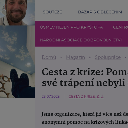
SOUTĚŽE
BAZAR S OBLEČENÍM
ÚSMĚV NEJEN PRO KRYŠTOFA
CENTR
NÁRODNÍ ASOCIACE DOBROVOLNICTVÍ
Domů
Magazín
Spolupráce
Cesta z krize: Po
své trápení nebyli
23.07.2025
CESTA Z KRIZE, Z. Ú.
Jsme organizace, která již více než 
anonymní pomoc na krizových linká