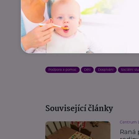
Zdroj:
Cesta z krize, z. ú.
Podpora a pomoc
Děti
Dospívání
Sociální sl
Související články
Centrum L
Raná p