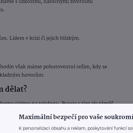
áháme s úzkostmi, náročnými životními
du.
. Lidem v krizi či jejich blízkým.
8 hodin však máme pohotovostní režim, kdy se
dkladným hovorům.
m dělat?
komu cizímu na telefonu. Bojuje s tím ale téměř
ku. Chce to velkou odvahu takový krok učinit. Ale
Maximální bezpečí pro vaše soukromí
k se cítíte. Na druhé straně vždy uslyšíte
K personalizaci obsahu a reklam, poskytování funkcí so