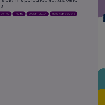
y s dětmi s poruchou autistického
ra
a pomoc
Rodina
Sociální služby
Handicap, porucha