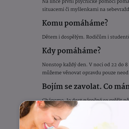
Na lince první psychické pomoci pom
situacemi či myšlenkami na sebevraž
Komu pomáháme?
Dětem i dospělým. Rodičům i studentům
Kdy pomáháme?
Nonstop každý den. V noci od 22 do 
můžeme věnovat opravdu pouze neo
Bojím se zavolat. Co má
Chápeme. Je dost náročné se svěřit ně
každý, kdo chce volat na krizovou lin
jde to. Nikdy nebudeme hodnotit to, ja
podpůrný hlas.