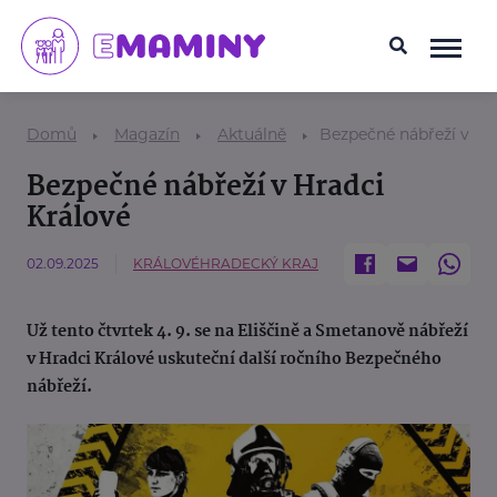
Domů
Magazín
Aktuálně
Bezpečné nábřeží v Hr
Bezpečné nábřeží v Hradci
Králové
02.09.2025
KRÁLOVÉHRADECKÝ KRAJ
Už tento čtvrtek 4. 9. se na Eliščině a Smetanově nábřeží
v Hradci Králové uskuteční další ročního Bezpečného
nábřeží.