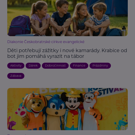
Diakonie Českobratrské církve evangelické
Děti potřebují zážitky i nové kamarády. Krabice od
bot jim pomáhá vyrazit na tábor
Aktivity
Dárek
Dobročinnost
Finance
Prázdniny
Zábava