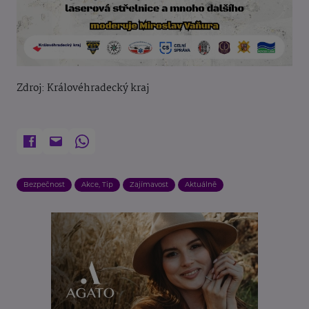
Zdroj: Královéhradecký kraj
Bezpečnost
Akce, Tip
Zajímavost
Aktuálně