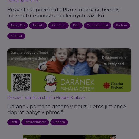
Bezva parta s.r.o.
Bezva Fest přiveze do Plzně lunapark, hvězdy
internetu i spoustu společných zážitků
Akce, Tip
Aktivity
Aktuálně
Děti
Dobročinnost
Rodina
Zábava
Diecézní katolická charita Hradec Králové
Daránek pomáhá dětem v nouzi. Letos jim chce
dopřát pobyt v přírodě
Děti
Dobročinnost
Charita