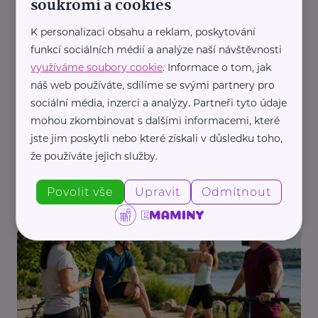
soukromí a cookies
Aktuálně
Dobročinnost
Podpora a pomoc
K personalizaci obsahu a reklam, poskytování
funkcí sociálních médií a analýze naší návštěvnosti
využíváme soubory cookie
. Informace o tom, jak
náš web používáte, sdílíme se svými partnery pro
sociální média, inzerci a analýzy. Partneři tyto údaje
mohou zkombinovat s dalšími informacemi, které
jste jim poskytli nebo které získali v důsledku toho,
Státní fond životního prostředí ČR
že používáte jejich služby.
Chcete nižší účty za energie? Nová zelená
úsporám opět přijímá žádosti
Povolit vše
Upravit
Odmítnout
Aktuálně
Bydlení, domácnost
Dotace
Rodina