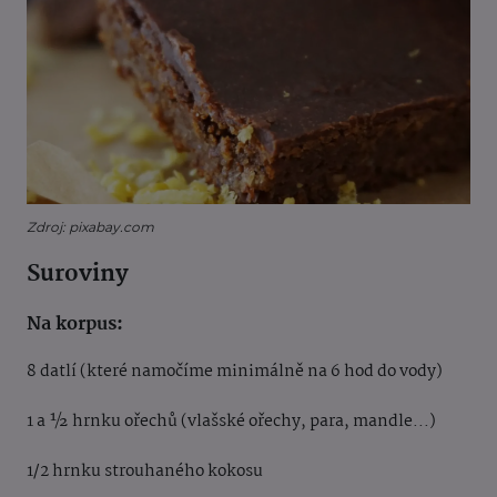
Zdroj: pixabay.com
Suroviny
Na korpus:
8 datlí (které namočíme minimálně na 6 hod do vody)
1 a ½ hrnku ořechů (vlašské ořechy, para, mandle...)
1/2 hrnku strouhaného kokosu