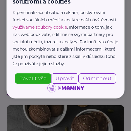
soukromí a cookies
Redakce eMaminy.cz
Chia pudink 4x jinak
K personalizaci obsahu a reklam, poskytování
Recepty
funkcí sociálních médií a analýze naší návštěvnosti
využíváme soubory cookie
. Informace o tom, jak
náš web používáte, sdílíme se svými partnery pro
sociální média, inzerci a analýzy. Partneři tyto údaje
mohou zkombinovat s dalšími informacemi, které
jste jim poskytli nebo které získali v důsledku toho,
že používáte jejich služby.
Redakce eMaminy.cz
Povolit vše
Upravit
Odmítnout
Bleskový mini zákusek ze dvou ingrediencí
Recepty
Bezlepkové