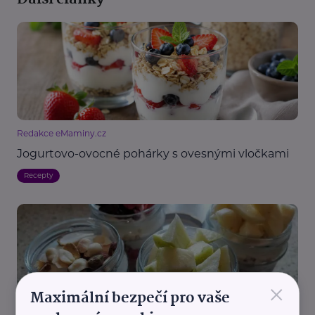
Redakce eMaminy.cz
Jogurtovo-ovocné pohárky s ovesnými vločkami
Recepty
×
Maximální bezpečí pro vaše