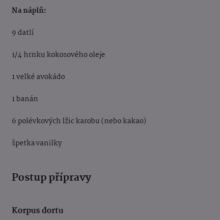
Na náplň:
9 datlí
1/4 hrnku kokosového oleje
1 velké avokádo
1 banán
6 polévkových lžic karobu (nebo kakao)
špetka vanilky
Postup přípravy
Korpus dortu