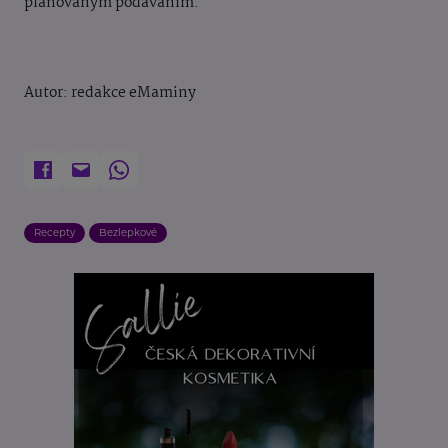
plánovaným podáváním.
Autor: redakce eMaminy
Recepty
Bezlepkové