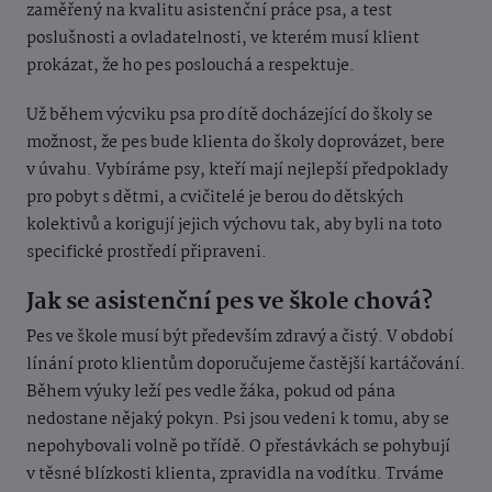
zaměřený na kvalitu asistenční práce psa, a test
poslušnosti a ovladatelnosti, ve kterém musí klient
prokázat, že ho pes poslouchá a respektuje.
Už během výcviku psa pro dítě docházející do školy se
možnost, že pes bude klienta do školy doprovázet, bere
v úvahu. Vybíráme psy, kteří mají nejlepší předpoklady
pro pobyt s dětmi, a cvičitelé je berou do dětských
kolektivů a korigují jejich výchovu tak, aby byli na toto
specifické prostředí připraveni.
Jak se asistenční pes ve škole chová?
Pes ve škole musí být především zdravý a čistý. V období
línání proto klientům doporučujeme častější kartáčování.
Během výuky leží pes vedle žáka, pokud od pána
nedostane nějaký pokyn. Psi jsou vedeni k tomu, aby se
nepohybovali volně po třídě. O přestávkách se pohybují
v těsné blízkosti klienta, zpravidla na vodítku. Trváme