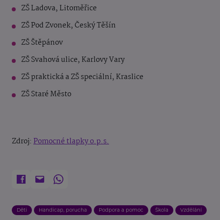
ZŠ Ladova, Litoměřice
ZŠ Pod Zvonek, Český Těšín
ZŠ Štěpánov
ZŠ Svahová ulice, Karlovy Vary
ZŠ praktická a ZŠ speciální, Kraslice
ZŠ Staré Město
Zdroj:
Pomocné tlapky o.p.s.
Děti
Handicap, porucha
Podpora a pomoc
Škola
Vzdělání