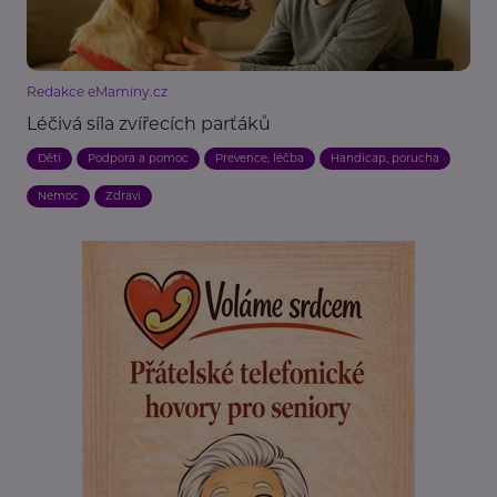
Redakce eMaminy.cz
Léčivá síla zvířecích parťáků
Děti
Podpora a pomoc
Prevence, léčba
Handicap, porucha
Nemoc
Zdraví