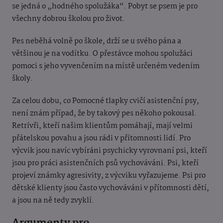
se jedná o „hodného spolužáka“. Pobyt se psem je pro
všechny dobrou školou pro život.
Pes neběhá volně po škole, drží se u svého pána a
většinou je na vodítku. O přestávce mohou spolužáci
pomoci s jeho vyvenčením na místě určeném vedením
školy.
Za celou dobu, co Pomocné tlapky cvičí asistenční psy,
není znám případ, že by takový pes někoho pokousal.
Retrívři, kteří našim klientům pomáhají, mají velmi
přátelskou povahu a jsou rádi v přítomnosti lidí. Pro
výcvik jsou navíc vybíráni psychicky vyrovnaní psi, kteří
jsou pro práci asistenčních psů vychováváni. Psi, kteří
projeví známky agresivity, z výcviku vyřazujeme. Psi pro
dětské klienty jsou často vychováváni v přítomnosti dětí,
a jsou na ně tedy zvyklí.