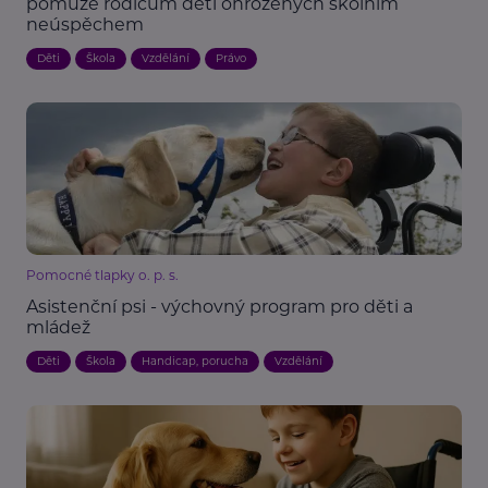
pomůže rodičům dětí ohrožených školním
neúspěchem
Děti
Škola
Vzdělání
Právo
Pomocné tlapky o. p. s.
Asistenční psi - výchovný program pro děti a
mládež
Děti
Škola
Handicap, porucha
Vzdělání