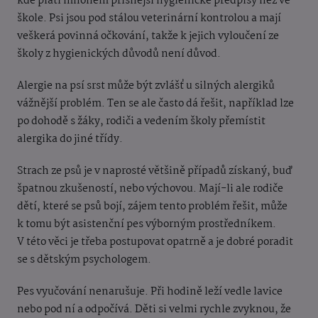
kde platí mnohem přísnější hygienické předpisy než ve
škole. Psi jsou pod stálou veterinární kontrolou a mají
veškerá povinná očkování, takže k jejich vyloučení ze
školy z hygienických důvodů není důvod.
Alergie na psí srst může být zvlášť u silných alergiků
vážnější problém. Ten se ale často dá řešit, například lze
po dohodě s žáky, rodiči a vedením školy přemístit
alergika do jiné třídy.
Strach ze psů je v naprosté většině případů získaný, buď
špatnou zkušeností, nebo výchovou. Mají-li ale rodiče
dětí, které se psů bojí, zájem tento problém řešit, může
k tomu být asistenční pes výborným prostředníkem.
V této věci je třeba postupovat opatrně a je dobré poradit
se s dětským psychologem.
Pes vyučování nenarušuje. Při hodině leží vedle lavice
nebo pod ní a odpočívá. Děti si velmi rychle zvyknou, že