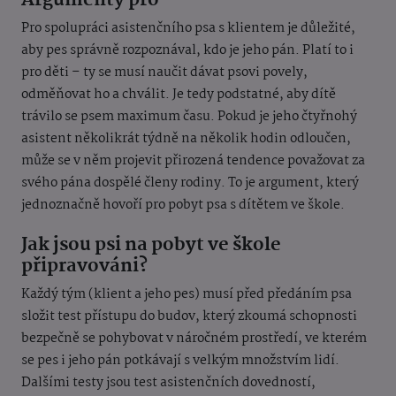
Argumenty pro
Pro spolupráci asistenčního psa s klientem je důležité,
aby pes správně rozpoznával, kdo je jeho pán. Platí to i
pro děti – ty se musí naučit dávat psovi povely,
odměňovat ho a chválit. Je tedy podstatné, aby dítě
trávilo se psem maximum času. Pokud je jeho čtyřnohý
asistent několikrát týdně na několik hodin odloučen,
může se v něm projevit přirozená tendence považovat za
svého pána dospělé členy rodiny. To je argument, který
jednoznačně hovoří pro pobyt psa s dítětem ve škole.
Jak jsou psi na pobyt ve škole
připravováni?
Každý tým (klient a jeho pes) musí před předáním psa
složit test přístupu do budov, který zkoumá schopnosti
bezpečně se pohybovat v náročném prostředí, ve kterém
se pes i jeho pán potkávají s velkým množstvím lidí.
Dalšími testy jsou test asistenčních dovedností,