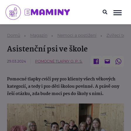
Domů
Magazín
Nemoci a postižení
Zvířecí tera
Asistenční psi ve škole
29.03.2024
POMOCNÉ TLAPKY O. P. S.
Pomocné tlapky cvičí psy pro klienty všech věkových
kategorií, a tedy i pro děti školou povinné. A právě ony
řeší otázku, zda bude moci pes do školy s nimi.