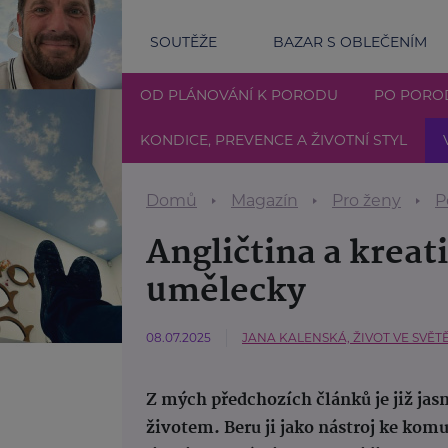
SOUTĚŽE
BAZAR S OBLEČENÍM
OD PLÁNOVÁNÍ K PORODU
PO PORO
KONDICE, PREVENCE A ŽIVOTNÍ STYL
Domů
Magazín
Pro ženy
P
Angličtina a kreati
umělecky
08.07.2025
JANA KALENSKÁ, ŽIVOT VE SVĚT
Z mých předchozích článků je již jasn
životem. Beru ji jako nástroj ke komu