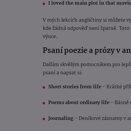
I loved the main plot in that movi
V mých lekcích angličtiny si můžete v
kde žádná odpověď není špatně. Toto sd
výuce.
Psaní poezie a prózy v an
Dalším skvělým pomocníkem pro lepší 
psaní a napsat si:
Short stories from life
- Krátké pří
Poems about ordinary life
- Básně 
Journaling -
Deníkové záznamy v an