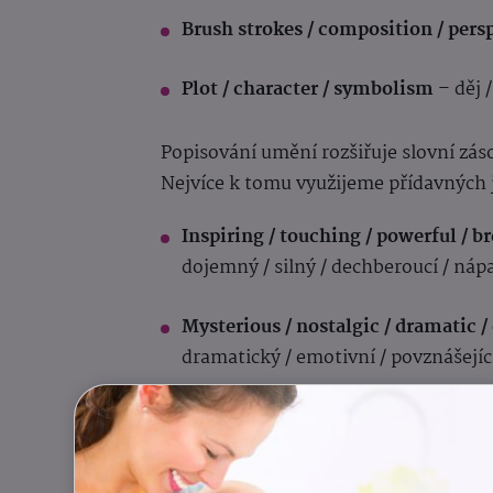
Brush strokes / composition / pers
Plot / character / symbolism
– děj 
Popisování umění rozšiřuje slovní zás
Nejvíce k tomu využijeme přídavných
Inspiring / touching / powerful / b
dojemný / silný / dechberoucí / náp
Mysterious / nostalgic / dramatic /
dramatický / emotivní / povznášejíc
It moved me to tears
. – Dojalo mě 
It gave me goosebumps
. – Běhal m