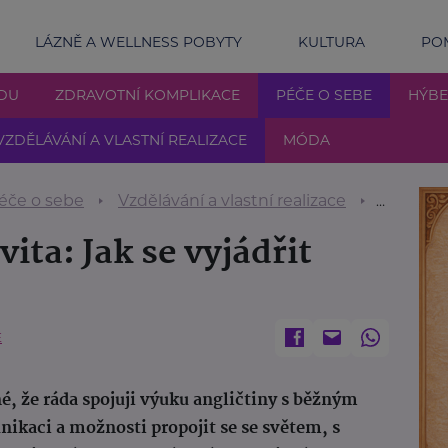
LÁZNĚ A WELLNESS POBYTY
KULTURA
POM
DU
ZDRAVOTNÍ KOMPLIKACE
PÉČE O SEBE
HÝBE
VZDĚLÁVÁNÍ A VLASTNÍ REALIZACE
MÓDA
éče o sebe
Vzdělávání a vlastní realizace
Angličtin
vita: Jak se vyjádřit
Ě
é, že ráda spojuji výuku angličtiny s běžným
nikaci a možnosti propojit se se světem, s