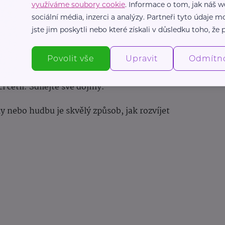
využíváme soubory cookie
. Informace o tom, jak náš w
sociální média, inzerci a analýzy. Partneři tyto údaje
o mě to k zamyšlení.
jste jim poskytli nebo které získali v důsledku toho, že p
lmu, hudbě a výtvarném umění
Povolit vše
Upravit
Odmítn
study buddy
(studijní kamarádkou) popsat film
i četli. Sdílejte své dojmy.
y nebo hudbu je skvělý způsob, jak rozvíjet