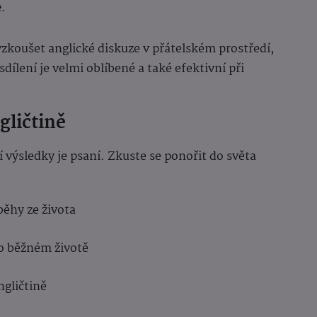
e
.
yzkoušet anglické diskuze v přátelském prostředí,
ílení je velmi oblíbené a také efektivní při
gličtině
výsledky je psaní. Zkuste se ponořit do světa
běhy ze života
o běžném životě
gličtině