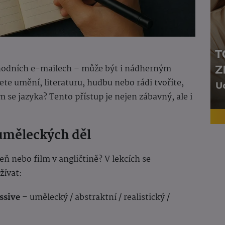
chodních e-mailech – může být i nádherným
te umění, literaturu, hudbu nebo rádi tvoříte,
m se jazyka? Tento přístup je nejen zábavný, ale i
 uměleckých děl
eň nebo film v angličtině? V lekcích se
žívat:
essive
– umělecký / abstraktní / realistický /