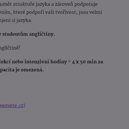
umět struktuře jazyka a zároveň podporuje
ním, které podpoří vaši tvořivost, jsou velmi
ení si jazyka.
ne studentům angličtiny.
ngličtině!
ekcí nebo intenzivní hodiny = 4 x 50 min za
apacita je omezená.
vesvete.cz)