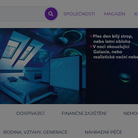
SPOLEČNOSTI
MAGAZÍN
K
DOSPÍVAJÍCÍ
FINANČNÍ ZAJIŠTĚNÍ
NEMOC
RODINA, VZTAHY, GENERACE
NÁHRADNÍ PÉČE