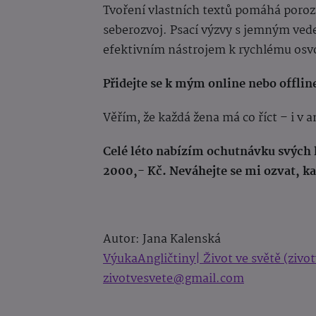
Tvoření vlastních textů pomáhá poroz
seberozvoj. Psací výzvy s jemným vede
efektivním nástrojem k rychlému osvoj
Přidejte se k mým online nebo offli
Věřím, že každá žena má co říct – i v a
Celé léto nabízím ochutnávku svých l
2000,- Kč. Neváhejte se mi ozvat, k
Autor: Jana Kalenská
VýukaAngličtiny| Život ve světě (zivot
zivotvesvete@gmail.com