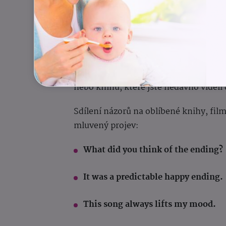
It made me think deeply
. – Přiměl
Diskuze o literatuře, fi
Zkuste si sami pro sebe nebo se svým
nebo knihu, které jste nedávno viděli č
Sdílení názorů na oblíbené knihy, film
mluvený projev:
What did you think of the ending?
It was a predictable happy ending.
This song always lifts my mood.