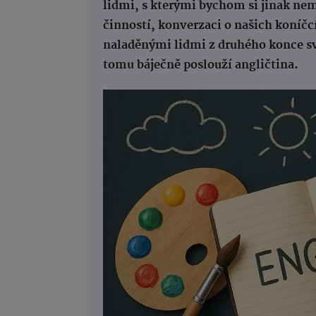
lidmi, s kterými bychom si jinak nem
činností, konverzaci o našich koníčc
naladěnými lidmi z druhého konce sv
tomu báječně poslouží angličtina.