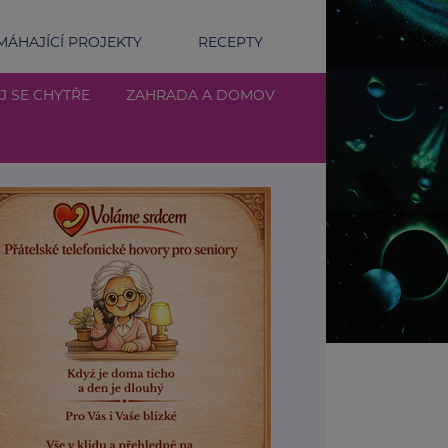
ÁHAJÍCÍ PROJEKTY
RECEPTY
J SE CHYTŘE
ZAHRADA A DOMOV
a a kreativita: Jak se vyjádřit umělecky