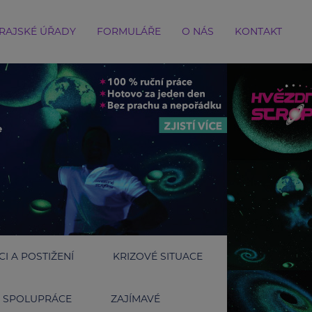
RAJSKÉ ÚŘADY
FORMULÁŘE
O NÁS
KONTAKT
I A POSTIŽENÍ
KRIZOVÉ SITUACE
SPOLUPRÁCE
ZAJÍMAVÉ