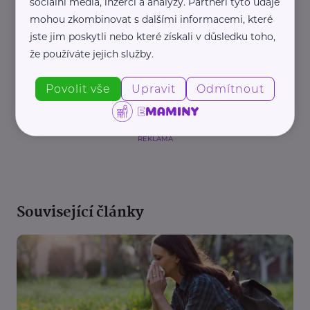
sociální média, inzerci a analýzy. Partneři tyto údaje
mohou zkombinovat s dalšími informacemi, které
jste jim poskytli nebo které získali v důsledku toho,
že používáte jejich služby.
Povolit vše
Upravit
Odmítnout
REKLAMA
Související články