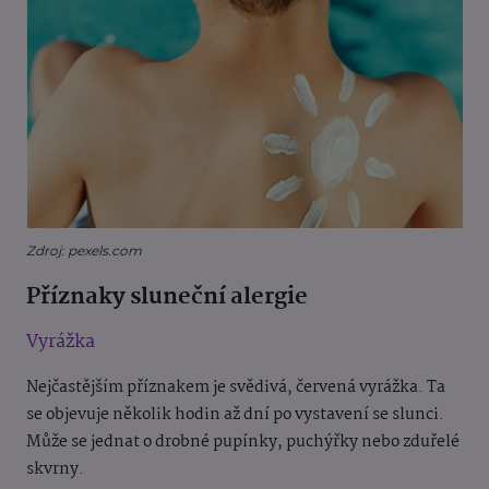
Zdroj: pexels.com
Příznaky sluneční alergie
Vyrážka
Nejčastějším příznakem je svědivá, červená vyrážka. Ta
se objevuje několik hodin až dní po vystavení se slunci.
Může se jednat o drobné pupínky, puchýřky nebo zduřelé
skvrny.