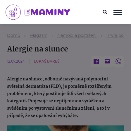
Domů
Magazín
Nemoci a postižení
První pomo
Alergie na slunce
12.07.2024
LUKÁŠ BAREŠ
Alergie na slunce, odborně nazývaná polymorfní
světelná dermatóza (PLD), je poměrně rozšířeným
problémem, který postihuje lidi všech věkových
kategorií. Projevuje se nepříjemnou vyrážkou a
svěděním po vystavení slunečnímu záření, a to i v
případě, že se opalování vyhýbáte.