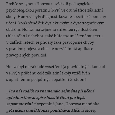
Rodiče se synem Honzou navštívili pedagogicko-
psychologickou poradnu (PPP) ve druhé třídě základní
školy. Honzovi byly diagnostikované specifické poruchy
učení, konkrétně čelí dyslektickým a dysortografickým
obtížím. Honza má zejména sníženou rychlost čtení
(hlasitého i tichého), také hůře rozumí čtenému textu.
V dalších letech se přidaly také pravopisné chyby
v psaném projevu a obecně nezvládnutá aplikace
pravopisných pravidel.
Honza byl na základě vyšetření (a pravidelných kontrol
v PPP) v průběhu celé základní školy vzděláván
s uplatněním podpůrných opatření 2. stupně.
„Pro nás rodiče to znamenalo zejména při učení
upřednostňovat spíše hlasité čtení pro lepší
zapamatování,“
vzpomíná Jana, Honzova maminka.
„Při učení si měl Honza podtrhávat klíčová slova,