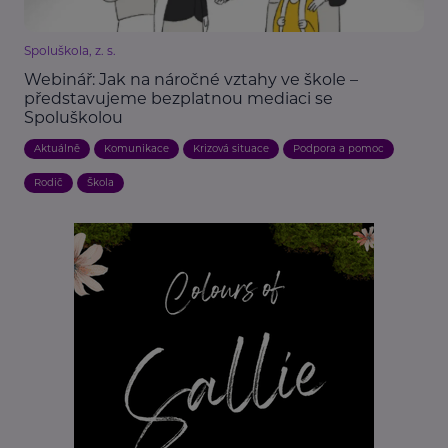
Spoluškola, z. s.
Webinář: Jak na náročné vztahy ve škole –
představujeme bezplatnou mediaci se
Spoluškolou
Aktuálně
Komunikace
Krizová situace
Podpora a pomoc
Rodič
Škola