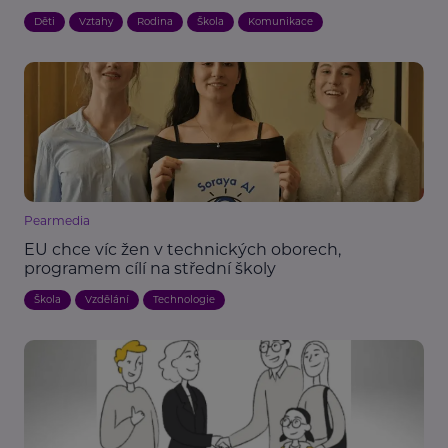
Děti
Vztahy
Rodina
Škola
Komunikace
Pearmedia
EU chce víc žen v technických oborech,
programem cílí na střední školy
Škola
Vzdělání
Technologie