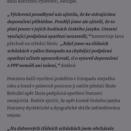
další kontrolní vyšetření, neuspěl.
„Výchovná poradkyně nás ujistila, že ke stávajícímu
doporučení přihlédne. Později jsme ale zjistili, že to
platí pouze v jejích hodinách českého jazyka. Ostatní
vyučující podpůrná opatření nezavedli,“
komentuje Jana
přechod na střední školu.
„Když jsme na třídních
schůzkách v půlce listopadu na chybějící podpůrná
opatření učitele upozorňovali, ti o synově doporučení
z PPP neměli ani tušení,“
dodává.
Honzovo další vystření proběhlo v listopadu stejného
roku a hned v polovině prosince ji rodiče předali škole.
Bohužel opět škola podpůrná opatření Honzovi
nezajistila. Rodiče zjistili, že opět kromě českého jazyka
Honzovy dyslektické a dysgrafické obtíže zohledňovány
nejsou.
„Na dubnových třídních schůzkách jsem obcházela