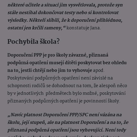
některé učitele a situaci jim vysvětlovala, protože syn
stále nestíhal dokončovat testy nebo si kontrolovat
výsledky. Někteří slíbili, že k doporučení přihlédnou,
ostatní jen krčili rameny,“
konstatuje Jana.
Pochybila škola?
Doporučení PPP je pro školy závazné, přiznaná
podpůrná opatření musejí dítěti poskytovat bez ohledu
na to, jestli chtějí nebo jim to vyhovuje
apod.
Poskytování podpůrných opatření není závislé na
schopnosti rodičů se dohodnout na tom, že alespoň něco
by v jednotlivých předmětech bylo možné, poskytování
přiznaných podpůrných opatření je povinností školy.
„Navíc platnost Doporučení PPP/SPC není vázána na
školu, její stupeň, ale na platnost Doporučení a na to, že
přiznaná podpůrná opatření jsou vyhovující. Není tedy