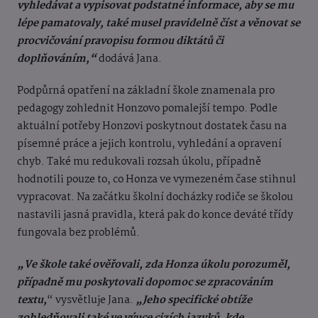
vyhledávat a vypisovat podstatné informace, aby se mu
lépe pamatovaly, také musel pravidelně číst a věnovat se
procvičování pravopisu formou diktátů či
doplňováním,“
dodává Jana.
Podpůrná opatření na základní škole znamenala pro
pedagogy zohlednit Honzovo pomalejší tempo. Podle
aktuální potřeby Honzovi poskytnout dostatek času na
písemné práce a jejich kontrolu, vyhledání a opravení
chyb. Také mu redukovali rozsah úkolu, případně
hodnotili pouze to, co Honza ve vymezeném čase stihnul
vypracovat. Na začátku školní docházky rodiče se školou
nastavili jasná pravidla, která pak do konce deváté třídy
fungovala bez problémů.
„Ve škole také ověřovali, zda Honza úkolu porozuměl,
případně mu poskytovali dopomoc se zpracováním
textu,
“ vysvětluje Jana.
„Jeho specifické obtíže