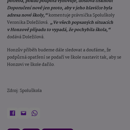
potřeba, pokud podpora vyhovuje, doslova tisknout
Doporučení nově jen proto, aby v jeho hlavičce byla
adresa nové školy,“
komentuje právnička Spoluškoly
Veronika Doležilová.
„Ve všech popsaných situacích
v Honzově případu to vypadá, že pochybila škola,“
dodává Doležilová.
Honzův příběh budeme dále sledovat a doufáme, že
podpůrná opatření se podaří ve škole nastavit tak, aby se
Honzovi ve škole dařilo.
Zdroj: Spoluškola