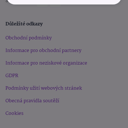
Sledujte nás:
Důležité odkazy
Obchodní podmínky
Informace pro obchodní partnery
Informace pro neziskové organizace
GDPR
Podmínky užití webových stránek
Obecná pravidla soutěží
Cookies