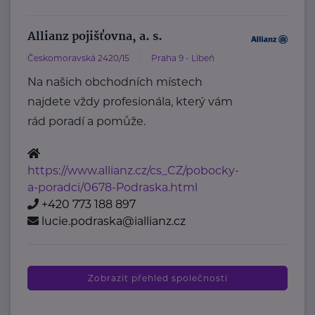
Allianz pojišťovna, a. s.
Českomoravská 2420/15
Praha 9 - Libeň
Na našich obchodních místech
najdete vždy profesionála, který vám
rád poradí a pomůže.
https://www.allianz.cz/cs_CZ/pobocky-
a-poradci/0678-Podraska.html
+420 773 188 897
lucie.podraska@iallianz.cz
Zobrazit přehled společností