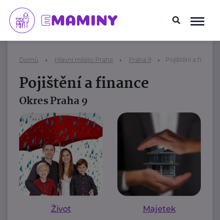
Domů
Hlavní město Praha
Praha 9
Pojištění a finance
Pojištění a finance
Okres Praha 9
Život
Majetek