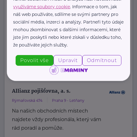
Oplanská 2614
Praha 9 - Újezd nad Lesy
využíváme soubory cookie
. Informace o tom, jak
Na našich obchodních místech
náš web používáte, sdílíme se svými partnery pro
najdete vždy profesionála, který vám
sociální média, inzerci a analýzy. Partneři tyto údaje
rád poradí a pomůže.
mohou zkombinovat s dalšími informacemi, které
jste jim poskytli nebo které získali v důsledku toho,
že používáte jejich služby.
https://www.allianz.cz/cs_CZ/pobocky-
a-poradci/0509-Hlavackova.html
Povolit vše
Upravit
Odmítnout
+420 777 556 856
ivana.hlavackova@iallianz.cz
Allianz pojišťovna, a. s.
Rýmařovská 474
Praha 9 - Letňany
Na našich obchodních místech
najdete vždy profesionála, který vám
rád poradí a pomůže.