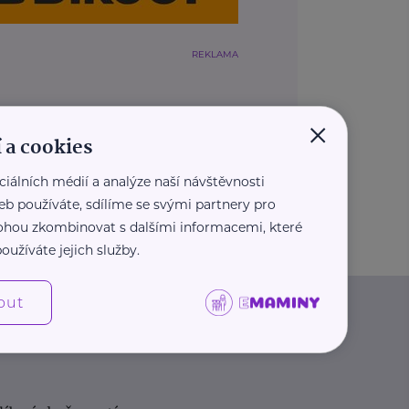
REKLAMA
×
 a cookies
ciálních médií a analýze naší návštěvnosti
eb používáte, sdílíme se svými partnery pro
 mohou zkombinovat s dalšími informacemi, které
oužíváte jejich služby.
out