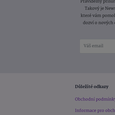
Pravidelný přísun
Takový je News
které vám pomoh
dozví o nových 
Důležité odkazy
Obchodní podmínk
Informace pro obc