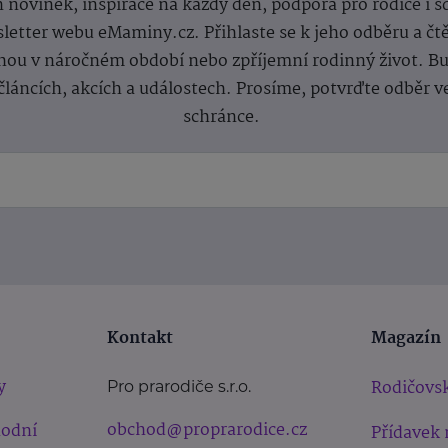
 novinek, inspirace na každý den, podpora pro rodiče i s
letter webu eMaminy.cz. Přihlaste se k jeho odběru a čt
ou v náročném období nebo zpříjemní rodinný život. Buď
článcích, akcích a událostech. Prosíme, potvrďte odběr v
schránce.
Kontakt
Magazín
y
Rodičovsk
Pro prarodiče s.r.o.
obchod@proprarodice.cz
hodní
Přídavek 