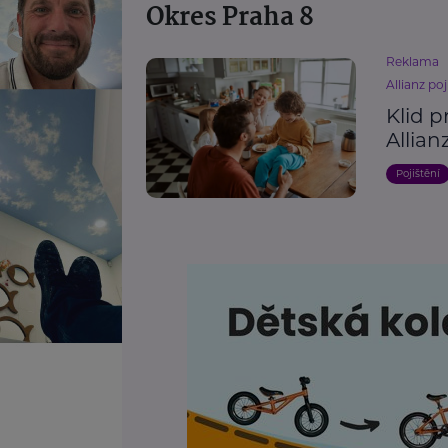
Okres Praha 8
Reklama
Allianz poj
Klid 
Allian
Pojištění