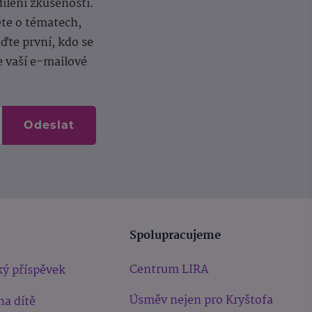
dílení zkušeností.
ěte o tématech,
te první, kdo se
e vaší e-mailové
Odeslat
Spolupracujeme
Centrum LIRA
ý příspěvek
Úsměv nejen pro Kryštofa
na dítě