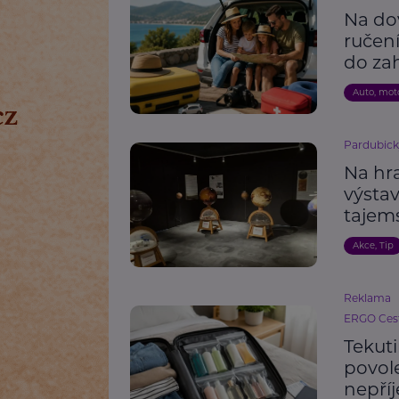
Na do
ručení
do zah
Auto, mot
Pardubick
Na hr
výstav
tajem
Akce, Tip
Reklama
ERGO Cest
Tekut
povole
nepří