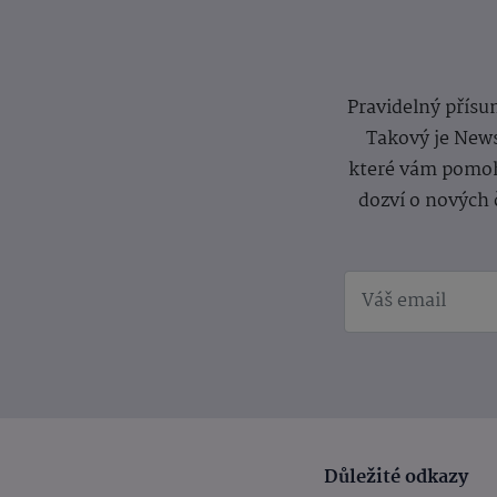
Pravidelný přísun
Takový je News
které vám pomoh
dozví o nových 
Důležité odkazy