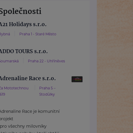
Společnosti
A21 Holidays s.r.o.
Rybná
Praha 1 - Staré Město
ADDO TOURS s.r.o.
Soumarská
Praha 22 - Uhříněves
Adrenaline Race s.r.o.
Za Mototechnou
Praha 5 –
1619
Stodůlky
Adrenaline Race je komunitní
projekt
pro všechny milovníky