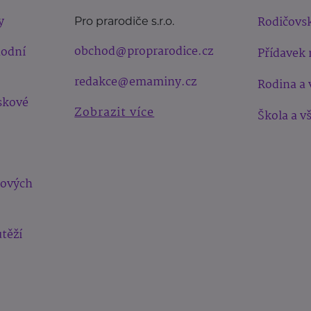
y
Rodičovsk
Pro prarodiče s.r.o.
obchod@proprarodice.cz
hodní
Přídavek 
redakce@emaminy.cz
Rodina a 
skové
Zobrazit více
Škola a v
bových
těží