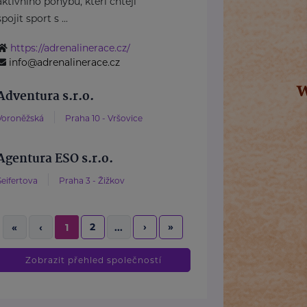
aktivního pohybu, kteří chtějí
spojit sport s ...
https://adrenalinerace.cz/
info@adrenalinerace.cz
Adventura s.r.o.
Voroněžská
Praha 10 - Vršovice
Agentura ESO s.r.o.
Seifertova
Praha 3 - Žižkov
2
›
»
«
‹
1
...
Zobrazit přehled společností