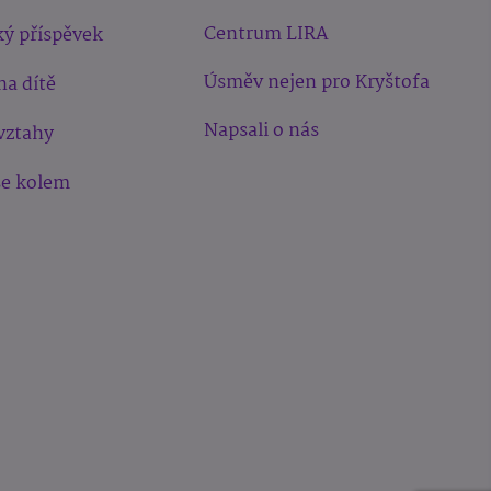
Centrum LIRA
ý příspěvek
Úsměv nejen pro Kryštofa
na dítě
Napsali o nás
vztahy
še kolem