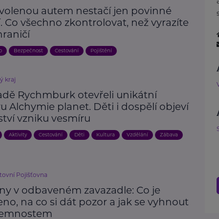
volenou autem nestačí jen povinné
. Co všechno zkontrolovat, než vyrazíte
raničí
o
Bezpečnost
Cestování
Pojištění
ý kraj
adě Rychmburk otevřeli unikátní
u Alchymie planet. Děti i dospělí objeví
ství vzniku vesmíru
Aktivity
Cestování
Děti
Kultura
Vzdělání
Zábava
ovní Pojišťovna
iny v odbaveném zavazadle: Co je
no, na co si dát pozor a jak se vyhnout
jemnostem