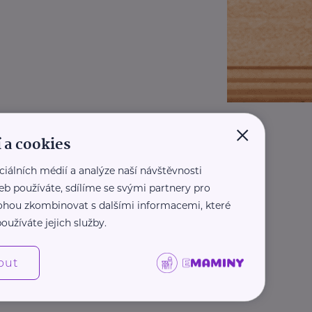
×
 a cookies
ciálních médií a analýze naší návštěvnosti
eb používáte, sdílíme se svými partnery pro
 mohou zkombinovat s dalšími informacemi, které
oužíváte jejich služby.
out