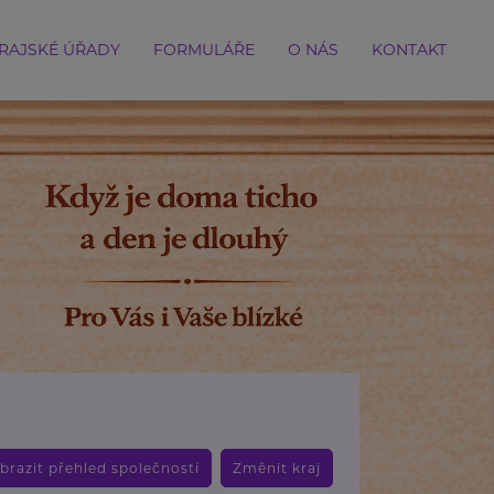
RAJSKÉ ÚŘADY
FORMULÁŘE
O NÁS
KONTAKT
brazit přehled společností
Změnit kraj