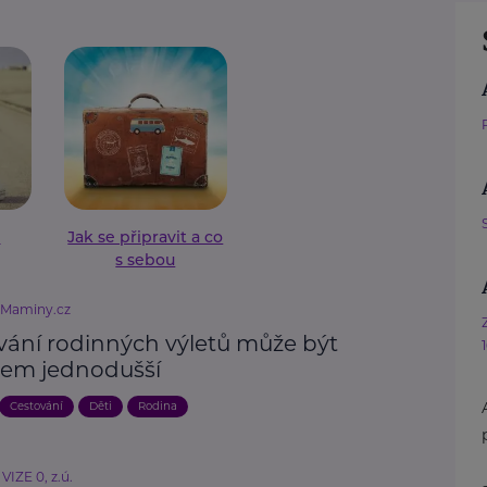
t
Jak se připravit a co
s sebou
eMaminy.cz
vání rodinných výletů může být
em jednodušší
Cestování
Děti
Rodina
VIZE 0, z.ú.