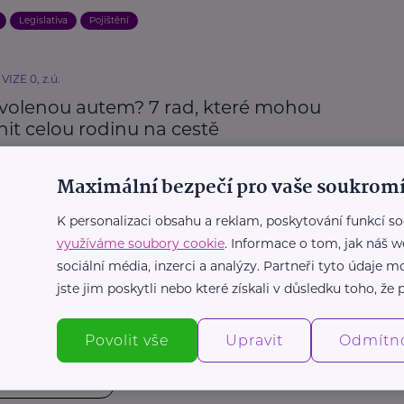
Legislativa
Pojištění
VIZE 0, z.ú.
volenou autem? 7 rad, které mohou
it celou rodinu na cestě
st
Cestování
Maximální bezpečí pro vaše soukromí
K personalizaci obsahu a reklam, poskytování funkcí so
VIZE 0, z.ú.
využíváme soubory cookie
. Informace o tom, jak náš w
anem na dovolenou. Na co si dát
sociální média, inzerci a analýzy. Partneři tyto údaje
 aby se vysněný výlet nezměnil ve stres
jste jim poskytli nebo které získali v důsledku toho, že p
o
Bezpečnost
Cestování
Děti
Dovolená
Rodina
Povolit vše
Upravit
Odmítn
Další články