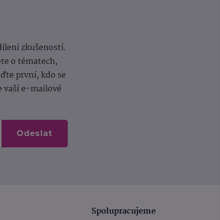
dílení zkušeností.
ěte o tématech,
te první, kdo se
e vaší e-mailové
Odeslat
Spolupracujeme