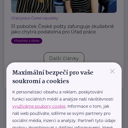
Úřad práce České republiky
51 poboček České pošty zafunguje zkušebně
jako chytrá podatelna pro Úřad práce
Příspěvky a dávky
Další články
×
Maximální bezpečí pro vaše
soukromí a cookies
K personalizaci obsahu a reklam, poskytování
funkcí sociálních médií a analýze naší návštěvnosti
Newsletter
využíváme soubory cookie
. Informace o tom, jak
náš web používáte, sdílíme se svými partnery pro
sociální média, inzerci a analýzy. Partneři tyto údaje
Pravidelný přísun novinek, inspirace na každý den,
mohou zkombinovat s dalšími informacemi, které