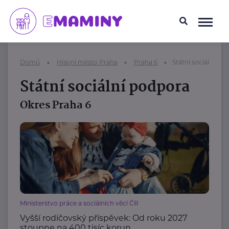
Domů
Hlavní město Praha
Praha 6
Státní sociální po
Státní sociální podpora
Okres Praha 6
Ministerstvo práce a sociálních věcí ČR
Vyšší rodičovský příspěvek: Od roku 2027
stoupne na 400 tisíc korun