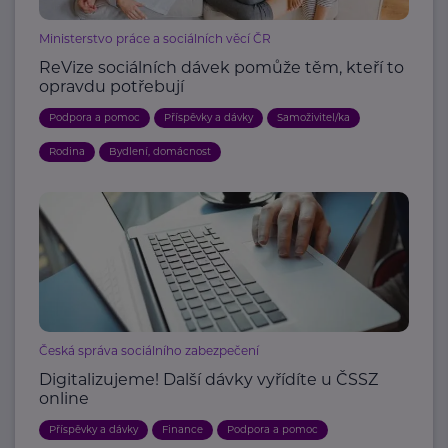
Ministerstvo práce a sociálních věcí ČR
ReVize sociálních dávek pomůže těm, kteří to
opravdu potřebují
Podpora a pomoc
Příspěvky a dávky
Samoživitel/ka
Rodina
Bydlení, domácnost
Česká správa sociálního zabezpečení
Digitalizujeme! Další dávky vyřídíte u ČSSZ
online
Příspěvky a dávky
Finance
Podpora a pomoc