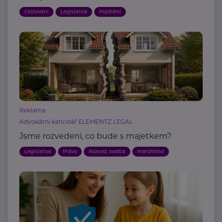
Cestování
Legislativa
Pojištění
Reklama
Advokátní kancelář ELEMENTZ LEGAL
Jsme rozvedeni, co bude s majetkem?
Legislativa
Právo
Rozvod, svatba
Manželství