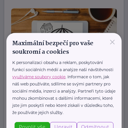
×
Maximální bezpečí pro vaše
soukromí a cookies
Reklama
Allianz pojišťovna, a. s. - sídlo společnosti
K personalizaci obsahu a reklam, poskytování
Investujte do budoucnosti: Proč je investiční
funkcí sociálních médií a analýze naší návštěvnosti
životní pojištění dobrý nápad
využíváme soubory cookie
. Informace o tom, jak
Finance
Pojištění
náš web používáte, sdílíme se svými partnery pro
sociální média, inzerci a analýzy. Partneři tyto údaje
mohou zkombinovat s dalšími informacemi, které
Další články
jste jim poskytli nebo které získali v důsledku toho,
že používáte jejich služby.
Zobrazit přehled společností
Změnit kraj
Povolit vše
Upravit
Odmítnout