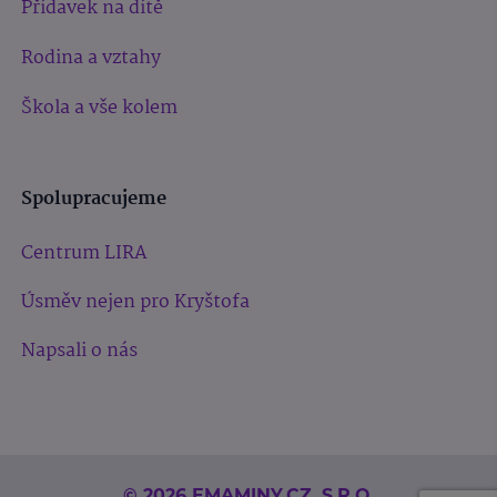
Přídavek na dítě
Rodina a vztahy
Škola a vše kolem
Spolupracujeme
Centrum LIRA
Úsměv nejen pro Kryštofa
Napsali o nás
© 2026 EMAMINY.CZ, S.R.O.