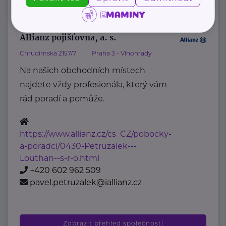
Společnosti
Allianz pojišťovna, a. s.
Chrudimská 2157/7
Praha 3 - Vinohrady
Na našich obchodních místech
najdete vždy profesionála, který vám
rád poradí a pomůže.
https://www.allianz.cz/cs_CZ/pobocky-
a-poradci/0430-Petruzalek---
Louthan--s-r-o.html
+420 602 962 509
pavel.petruzalek@iallianz.cz
Zobrazit přehled společností