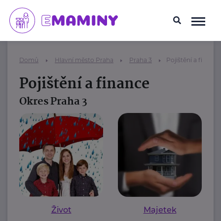
Domů
Hlavní město Praha
Praha 3
Pojištění a finance
Pojištění a finance
Okres Praha 3
Život
Majetek