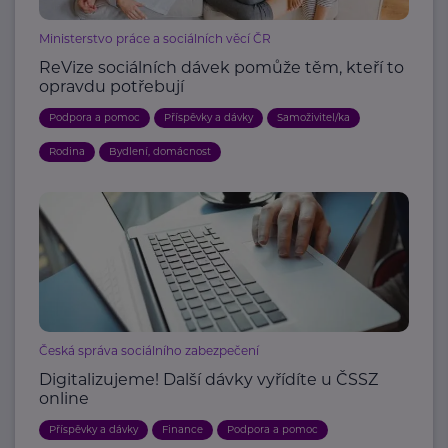
Ministerstvo práce a sociálních věcí ČR
ReVize sociálních dávek pomůže těm, kteří to
opravdu potřebují
Podpora a pomoc
Příspěvky a dávky
Samoživitel/ka
Rodina
Bydlení, domácnost
Česká správa sociálního zabezpečení
Digitalizujeme! Další dávky vyřídíte u ČSSZ
online
Příspěvky a dávky
Finance
Podpora a pomoc