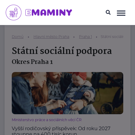
Domů
Hlavní město Praha
Praha 1
Státní sociální pod
Státní sociální podpora
Okres Praha 1
Ministerstvo práce a sociálních věcí ČR
Vyšší rodičovský příspěvek: Od roku 2027
stoupne na 400 tisíc korun