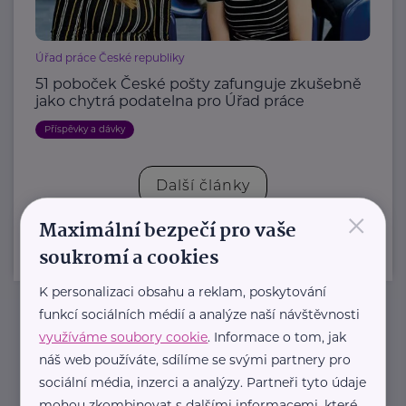
Úřad práce České republiky
51 poboček České pošty zafunguje zkušebně
jako chytrá podatelna pro Úřad práce
Příspěvky a dávky
Další články
×
Maximální bezpečí pro vaše
soukromí a cookies
K personalizaci obsahu a reklam, poskytování
funkcí sociálních médií a analýze naší návštěvnosti
Newsletter
využíváme soubory cookie
. Informace o tom, jak
náš web používáte, sdílíme se svými partnery pro
sociální média, inzerci a analýzy. Partneři tyto údaje
Pravidelný přísun novinek, inspirace na každý den,
mohou zkombinovat s dalšími informacemi, které