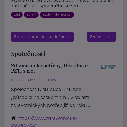
Myslete na zdraví svých dětí: Prevence bolestí
zad začíná u správného sezení
Děti
Zdraví
Bydlení, domácnost
Zobrazit přehled společností
Změnit kraj
Společnosti
Zdravotnické potřeby, Distribuce
PZT, s.r.o.
Palackého 187
Turnov
Společnost Distribuce PZT, s.r.o.
, působící na českém trhu v oblasti
zdravotnických potřeb již od roku ...
https://www.zdravotnicke-
potreby.cz/