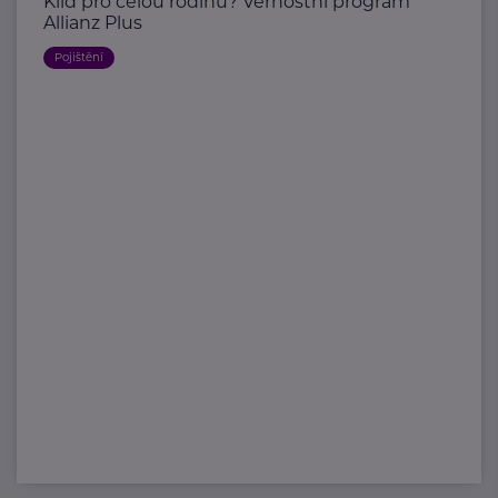
Klid pro celou rodinu? Věrnostní program
Allianz Plus
Pojištění