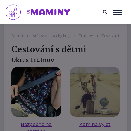
Domů
Královéhradecký kraj
Trutnov
Cestování s dět
Cestování s dětmi
Okres Trutnov
Bezpečně na
Kam na výlet