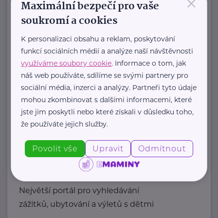
×
Maximální bezpečí pro vaše
kolech!
soukromí a cookies
Místo neustálého nakupování nových
kol ...
K personalizaci obsahu a reklam, poskytování
funkcí sociálních médií a analýze naší návštěvnosti
https://bikeup.rent/cs
využíváme soubory cookie
. Informace o tom, jak
+420 702 133 192
náš web používáte, sdílíme se svými partnery pro
hello@bikeup.rent
sociální média, inzerci a analýzy. Partneři tyto údaje
mohou zkombinovat s dalšími informacemi, které
CESTARIUS s. r. o.
jste jim poskytli nebo které získali v důsledku toho,
že používáte jejich služby.
Bedřichov
Špindlerův Mlýn
Povolit vše
Upravit
Odmítnout
Cestuj s dětmi s.r.o.
Rybná 716/24
Praha 1 - Staré Město
Největší portál pro vyhledávání
zážitků, ubytování a výletů s dětmi