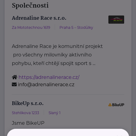
Společnosti
Adrenaline Race s.r.o.
Za Mototechnou 1619
Praha 5 – Stodůlky
Adrenaline Race je komunitní projekt
pro všechny milovníky aktivního
pohybu, kteří chtějí spojit sport s ...
https://adrenalinerace.cz/
info@adrenalinerace.cz
BikeUp s.r.o.
Stehlíkova 1233
Slaný 1
Jsme BikeUP
– měníme způsob, jakým děti jezdí na