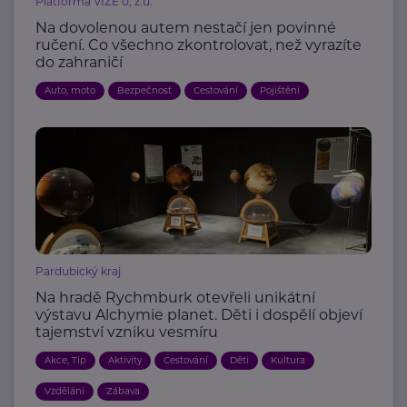
Platforma VIZE 0, z.ú.
Na dovolenou autem nestačí jen povinné
ručení. Co všechno zkontrolovat, než vyrazíte
do zahraničí
Auto, moto
Bezpečnost
Cestování
Pojištění
Pardubický kraj
Na hradě Rychmburk otevřeli unikátní
výstavu Alchymie planet. Děti i dospělí objeví
tajemství vzniku vesmíru
Akce, Tip
Aktivity
Cestování
Děti
Kultura
Vzdělání
Zábava