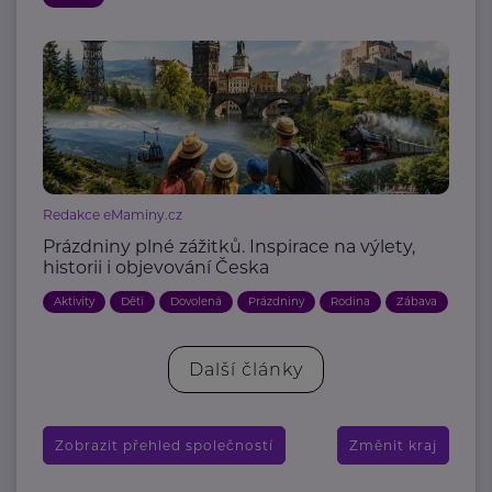
Redakce eMaminy.cz
Prázdniny plné zážitků. Inspirace na výlety,
historii i objevování Česka
Aktivity
Děti
Dovolená
Prázdniny
Rodina
Zábava
Další články
Zobrazit přehled společností
Změnit kraj